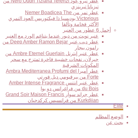
عطر نيرو عود Nero Oudh Tiziana Terenzi من
تيزيانا تيرينزي
عطر نمر من Nemer Boadicea The
Victorious بوديسيا ذا فيكتوريس العود النمري
الأكثر فخامة وتألقا
أجمل 6 عطور من العنبر
عنبر نويت من ديور عندما يتناغم الورد مع العنبر
عطر ديب عنبر Deep Amber Ramon Bejar من
رامون بيجار
عطر عنبر إيترنل Ambre Eternel Guerlain من
جيرلان، نفحات خشبية فاخرة تمتزج مع سحر
المكونات الشرقية
عطر أمبرا Ambra Mediterranea Profumi del
Forte من بيرفيومي ديل فورتي
عطر عنبر انتنس Amber Intense Fragrance
du Bois من فراغرانس دو بوا
عطر جراند سوار Grand Soir Maison Francis
Kurkdjian من فرانسيس كركدجيان
Elite
الوضع المظلم
بحث عن