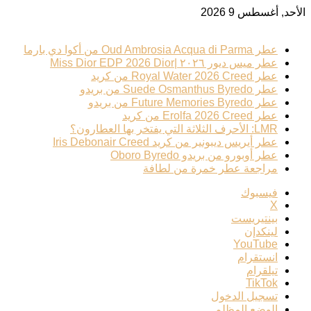
الأحد, أغسطس 9 2026
ترند عطري
عطر Oud Ambrosia Acqua di Parma من أكوا دي بارما
عطر ميس ديور ٢٠٢٦ |Miss Dior EDP 2026 Dior
عطر Royal Water 2026 Creed من كريد
عطر Suede Osmanthus Byredo من بريدو
عطر Future Memories Byredo من بريدو
عطر Erolfa 2026 Creed من كريد
LMR: الأحرف الثلاثة التي يفتخر بها العطارون؟
عطر أيريس ديبونير من كريد Iris Debonair Creed
عطر أوبورو من بريدو Oboro Byredo
مراجعة عطر خمرة من لطافة
فيسبوك
‫X
بينتيريست
لينكدإن
‫YouTube
انستقرام
تيلقرام
‫TikTok
تسجيل الدخول
الوضع المظلم