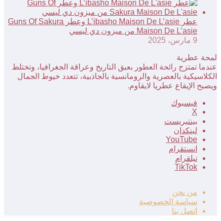
عطر L’ibasho Maison De L’asie وعطر Guns Of Sakura
Maison De L’asie من ميزون دي ليسي
9 مارس، 2025
لمحة عطرية
عندما تمتزج رائحة العطور بعبق التاريخ وعراقة الجغرافيا، وتختلط
الكلاسيكية بالعصرية والرومانسية بالجاذبية، تتعدد خيوط الجمال
ويصبح الإيقاع عطريا لايقاوم.
فيسبوك
‫X
بينتيريست
لينكدإن
‫YouTube
انستقرام
تيلقرام
‫TikTok
من نحن
سياسة الخصوصية
اتصل بنا