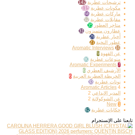
ترشيحات عطرية
142
مكونات عطرية
115
ماركات عطرية
66
مقابلات عطرية
52
متاجر العطور
35
عطارون متميزون
31
أخبار عطرية
29
عطور النخبة
27
Aromatic Interviews
10
عن القهوة
9
منوعات عطرية
80
Aromatic Experiments
7
الأرشيف العطري
6
الخريطة العطرية العربية
6
نوتات عطرية
33
Aromatic Articles
4
المدير الإبداعي
2
عن الشوكولاتة
2
New
1
حكايات عطرية
62
تابعنا على الإنستجرام