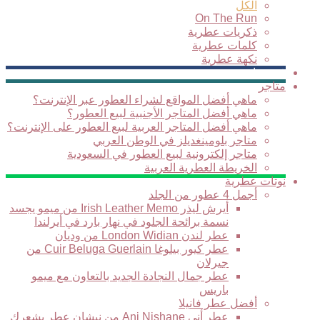
الكل
On The Run
ذكريات عطرية
كلمات عطرية
نكهة عطرية
فيديوهات
متاجر
ماهي أفضل المواقع لشراء العطور عبر الإنترنت؟
ماهي أفضل المتاجر الأجنبية لبيع العطور؟
ماهي أفضل المتاجر العربية لبيع العطور على الإنترنت؟
متاجر بلومينغديلز في الوطن العربي
متاجر إلكترونية لبيع العطور في السعودية
الخريطة العطرية العربية
نوتات عطرية
أجمل 4 عطور من الجلد
أيرش ليذر Irish Leather Memo من ميمو يجسد
نسمة برائحة الجلود في نهار بارد في أيرلندا
عطر لندن London Widian من وديان
عطر كيور بيلوغا Cuir Beluga Guerlain من
جيرلان
عطر جمال النجادة الجديد بالتعاون مع ميمو
باريس
أفضل عطر فانيلا
عطر أني Ani Nishane من نيشان عطر يشعرك