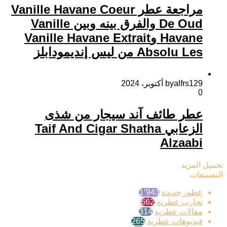
مراجعة عطر Vanille Havane Coeur
De Oud والفرق بينه وبين Vanille
Havane وVanille Havane Extrait
Absolu Les من ليس إنديمودابلز
29 أكتوبر، 2024
byalfrs1
0
عطر طائف آند سيجار من شذى
الزعابي Taif And Cigar Shatha
Alzaabi
تحميل المزيد
التصنيفات
عطور جديدة
1٬943
تجارب عطرية
662
مقالات عطرية
314
فيديوهات عطرية
265