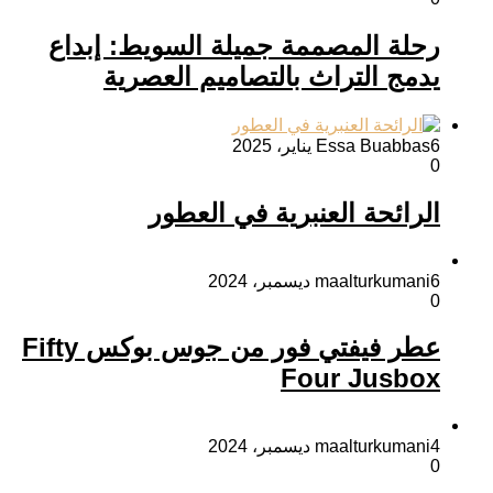
رحلة المصممة جميلة السويط: إبداع
يدمج التراث بالتصاميم العصرية
6 يناير، 2025
Essa Buabbas
0
الرائحة العنبرية في العطور
6 ديسمبر، 2024
maalturkumani
0
عطر فيفتي فور من جوس بوكس Fifty
Four Jusbox
4 ديسمبر، 2024
maalturkumani
0