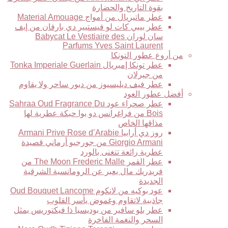
بقوة التاريخ والحضارة
عطر ماتيريال من أمواج Material Amouage
عطر بيبي كات لو فيستيير دي بارفان من إيف
سان لوران Babycat Le Vestiaire des
Parfums Yves Saint Laurent
من أروع عطور التونكا
عطر تونكا إمبريال Tonka Imperiale Guerlain
من جيرلان
عطر فيف ديليسيوز من ديور ساحر ولا يقاوم
أفضل عطور العود
عطر صحراء عود Sahraa Oud Fragrance Du
Bois من فراغرانس دو بوا حبكة عطرية لها
مذاقها الخاص
روز دي أرابيا Armani Prive Rose d’Arabie
Giorgio Armani من جورجيو أرماني قصيدة
عطرية رائعة تتغنى بالورد
عطر القمر The Moon Frederic Malle من
فريدريك مال يعبر عن الرومانسية الشرقية
الجديدة
عود بوكيه من لانكوم Oud Bouquet Lancome
جاذبية لاتقاوم وغموض يأسر القلوب
عطر بلو سافير من بوديسيا ذا فيكتوريس يمثل
السحر والنغمة الفاخرة