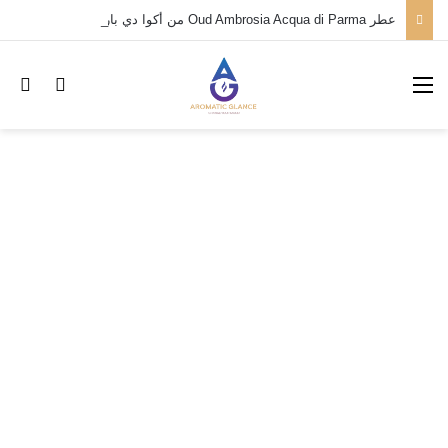
عطر Oud Ambrosia Acqua di Parma من أكوا دي بارما
القائمة
بح
تسجيل ا