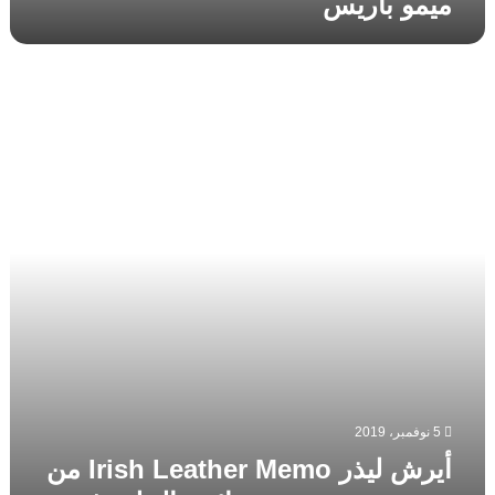
ميمو باريس
أيرش
ليذر
Irish
Leather
Memo
من
ميمو
يجسد
نسمة
برائحة
الجلود
في
نهار
بارد
في
5 نوفمبر، 2019
أيرلندا
أيرش ليذر Irish Leather Memo من