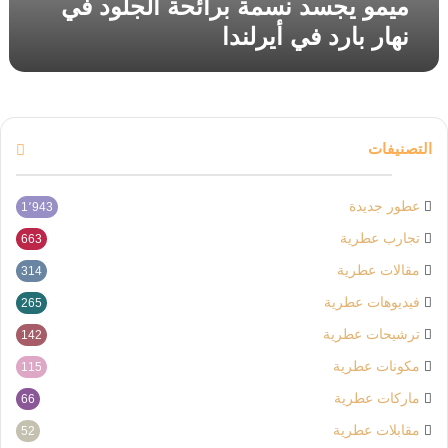
ميمو يجسد نسمة برائحة الجلود في
نهار بارد في أيرلندا
التصنيفات
عطور جديدة
1٬943
تجارب عطرية
663
مقالات عطرية
314
فيديوهات عطرية
265
ترشيحات عطرية
142
مكونات عطرية
115
ماركات عطرية
66
مقابلات عطرية
52