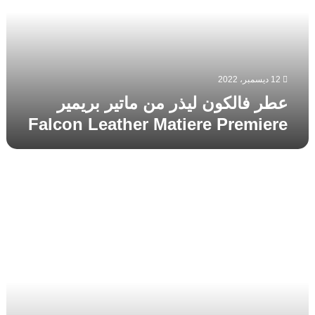
ماتير
بريمير
Falcon
Leather
Matiere
Premiere
12 ديسمبر، 2022
عطر فالكون ليذر من ماتير بريمير
Falcon Leather Matiere Premiere
عطر
ليذر
فور
إيفر
Leather
For
Ever
De
Gabor
من