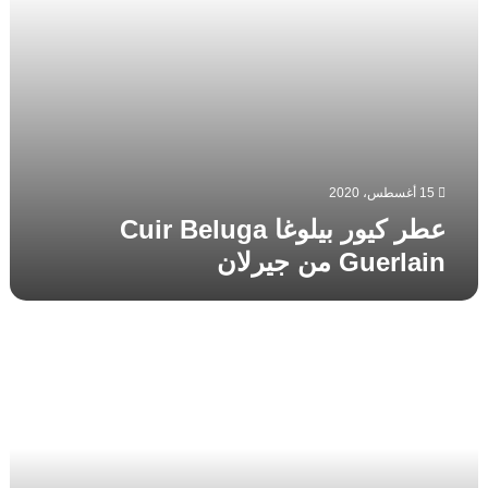
15 أغسطس، 2020
عطر كيور بيلوغا Cuir Beluga
Guerlain من جيرلان
عطر
لندن
London
Widian
من
وديان