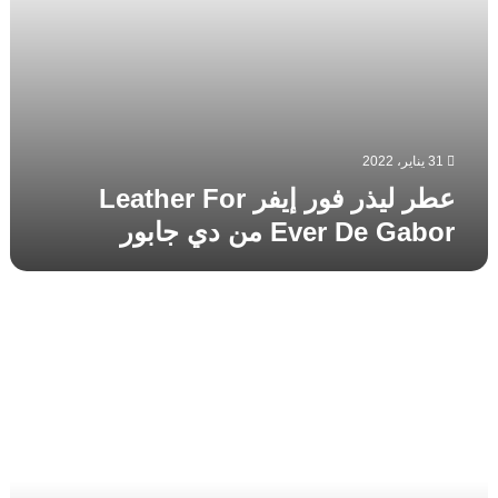
دي
جابور
31 يناير، 2022
عطر ليذر فور إيفر Leather For
Ever De Gabor من دي جابور
عطر
كيور
بيلوغا
Cuir
Beluga
Guerlain
من
جيرلان