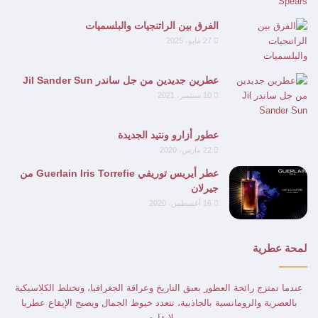
الفرق بين الراتنجيات والبلسميات
27 مايو، 2025
عطرين جديدين من جل ساندر Jil Sander Sun
10 سبتمبر، 2021
عطور أزارو ونتيد الجديدة
22 مارس، 2020
عطر أيريس توريفي Guerlain Iris Torrefie من
جيرلان
16 أغسطس، 2020
لمحة عطرية
عندما تمتزج رائحة العطور بعبق التاريخ وعراقة الجغرافيا، وتختلط الكلاسيكية
بالعصرية والرومانسية بالجاذبية، تتعدد خيوط الجمال ويصبح الإيقاع عطريا
لايقاوم.