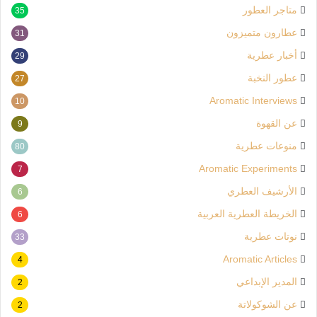
متاجر العطور
35
عطارون متميزون
31
أخبار عطرية
29
عطور النخبة
27
Aromatic Interviews
10
عن القهوة
9
منوعات عطرية
80
Aromatic Experiments
7
الأرشيف العطري
6
الخريطة العطرية العربية
6
نوتات عطرية
33
Aromatic Articles
4
المدير الإبداعي
2
عن الشوكولاتة
2