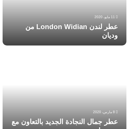
11 مايو، 2020
عطر لندن London Widian من
وديان
عطر
جمال
النجادة
الجديد
بالتعاون
مع
ميمو
باريس
8 مارس، 2020
عطر جمال النجادة الجديد بالتعاون مع