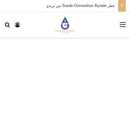
عطر Suede Osmanthus Byredo من بريدو
القائمة
بح
تسجيل ا