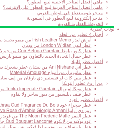
ماهي أفضل المتاجر الأجنبية لبيع العطور؟
ماهي أفضل المتاجر العربية لبيع العطور على الإنترنت؟
متاجر بلومينغديلز في الوطن العربي
متاجر إلكترونية لبيع العطور في السعودية
الخريطة العطرية العربية
نوتات عطرية
أجمل 4 عطور من الجلد
أيرش ليذر Irish Leather Memo من ميمو يجسد نسمة برائحة الجلود في نهار بارد في أيرلندا
عطر لندن London Widian من وديان
عطر كيور بيلوغا Cuir Beluga Guerlain من جيرلان
عطر جمال النجادة الجديد بالتعاون مع ميمو باريس
أفضل عطر فانيلا
عطر أني Ani Nishane من نيشان عطر يشعرك بقوة التاريخ والحضارة
عطر ماتيريال من أمواج Material Amouage
عطر بيبي كات لو فيستيير دي بارفان من إيف سان لوران stiaire des Parfums Yves Saint Laurent
من أروع عطور التونكا
عطر تونكا إمبريال Tonka Imperiale Guerlain من جيرلان
عطر فيف ديليسيوز من ديور ساحر ولا يقاوم
أفضل عطور العود
عطر صحراء عود Sahraa Oud Fragrance Du Bois من فراغرانس دو بوا حبكة عطرية لها مذاقها الخاص
روز دي أرابيا Armani Prive Rose d’Arabie Giorgio Armani من جورجيو أرماني قصيدة عطرية رائعة تتغنى بالورد
عطر القمر The Moon Frederic Malle من فريدريك مال يعبر عن الرومانسية الشرقية الجديدة
عود بوكيه من لانكوم Oud Bouquet Lancome جاذبية لاتقاوم وغموض يأسر القلوب
عطر بلو سافير من بوديسيا ذا فيكتوريس يمثل السح