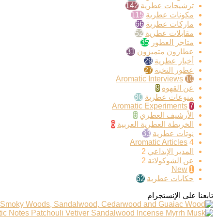
ترشيحات عطرية
142
مكونات عطرية
115
ماركات عطرية
66
مقابلات عطرية
52
متاجر العطور
35
عطارون متميزون
31
أخبار عطرية
29
عطور النخبة
27
Aromatic Interviews
10
عن القهوة
9
منوعات عطرية
80
Aromatic Experiments
7
الأرشيف العطري
6
الخريطة العطرية العربية
6
نوتات عطرية
33
Aromatic Articles
4
المدير الإبداعي
2
عن الشوكولاتة
2
New
1
حكايات عطرية
62
تابعنا على الإنستجرام