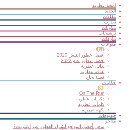
لمحة عطرية
الجديد
مقالات
تجارب
مكونات
ترشيحات
ماركات
منوعات
الكل
أفضل عطور النيش 2020
أفضل عطور عام 2022
بدائل عطرية
ثقافة عطرية
قصة نجاح
حكايات
الكل
On The Run
ذكريات عطرية
كلمات عطرية
نكهة عطرية
فيديوهات
متاجر
ماهي أفضل المواقع لشراء العطور عبر الإنترنت؟