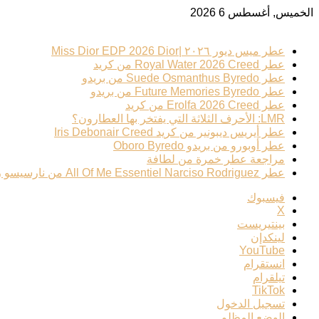
الخميس, أغسطس 6 2026
ترند عطري
عطر ميس ديور ٢٠٢٦ |Miss Dior EDP 2026 Dior
عطر Royal Water 2026 Creed من كريد
عطر Suede Osmanthus Byredo من بريدو
عطر Future Memories Byredo من بريدو
عطر Erolfa 2026 Creed من كريد
LMR: الأحرف الثلاثة التي يفتخر بها العطارون؟
عطر أيريس ديبونير من كريد Iris Debonair Creed
عطر أوبورو من بريدو Oboro Byredo
مراجعة عطر خمرة من لطافة
عطر All Of Me Essentiel Narciso Rodriguez من نارسيسو رودريغيز
فيسبوك
‫X
بينتيريست
لينكدإن
‫YouTube
انستقرام
تيلقرام
‫TikTok
تسجيل الدخول
الوضع المظلم