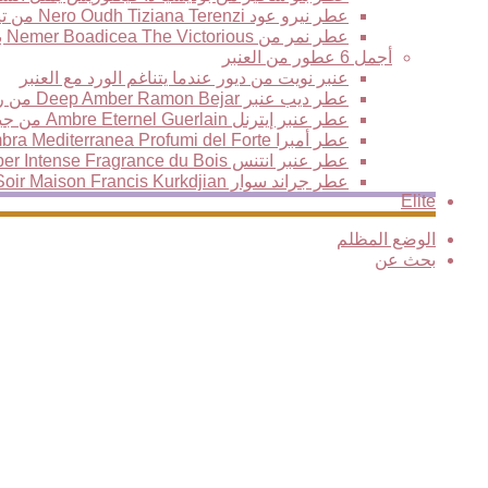
عطر نيرو عود Nero Oudh Tiziana Terenzi من تيزيانا تيرينزي
عطر نمر من Nemer Boadicea The Victorious بوديسيا ذا فيكتوريس العود النمري الأكثر فخامة وتألقا
أجمل 6 عطور من العنبر
عنبر نويت من ديور عندما يتناغم الورد مع العنبر
عطر ديب عنبر Deep Amber Ramon Bejar من رامون بيجار
عطر عنبر إيترنل Ambre Eternel Guerlain من جيرلان، نفحات خشبية فاخرة تمتزج مع سحر المكونات الشرقية
عطر أمبرا Ambra Mediterranea Profumi del Forte من بيرفيومي ديل فورتي
عطر عنبر انتنس Amber Intense Fragrance du Bois من فراغرانس دو بوا
عطر جراند سوار Grand Soir Maison Francis Kurkdjian من فرانسيس كركدجيان
Elite
الوضع المظلم
بحث عن