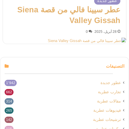
عطور جديدة
عطر سيينا فالي من قصة Siena
Valley Gissah
28 أبريل، 2025
0
التصنيفات
عطور جديدة
1٬942
تجارب عطرية
662
مقالات عطرية
314
فيديوهات عطرية
265
ترشيحات عطرية
142
مكونات عطرية
115