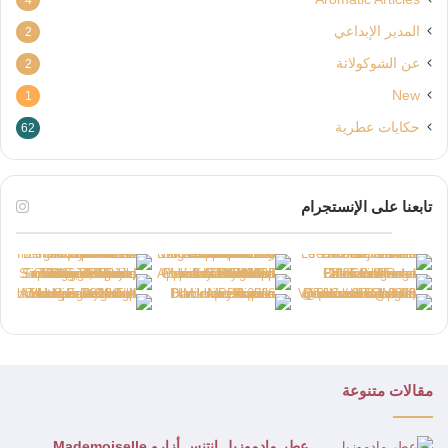
المدير الإبداعي
2
عن الشوكولاتة
2
New
1
حكايات عطرية
62
تابعنا على الإنستجرام
مقالات متنوعة
عطر مادموزيل انتنس أزارو Mademoiselle