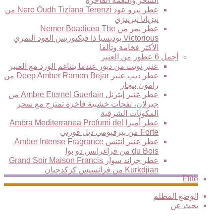
السحر والنغمة الفاخرة
عطر نيرو عود Nero Oudh Tiziana Terenzi من
تيزيانا تيرينزي
عطر نمر من Nemer Boadicea The
Victorious بوديسيا ذا فيكتوريس العود النمري
الأكثر فخامة وتألقا
أجمل 6 عطور من العنبر
عنبر نويت من ديور عندما يتناغم الورد مع العنبر
عطر ديب عنبر Deep Amber Ramon Bejar من
رامون بيجار
عطر عنبر إيترنل Ambre Eternel Guerlain من
جيرلان، نفحات خشبية فاخرة تمتزج مع سحر
المكونات الشرقية
عطر أمبرا Ambra Mediterranea Profumi del
Forte من بيرفيومي ديل فورتي
عطر عنبر انتنس Amber Intense Fragrance
du Bois من فراغرانس دو بوا
عطر جراند سوار Grand Soir Maison Francis
Kurkdjian من فرانسيس كركدجيان
Elite
الوضع المظلم
بحث عن