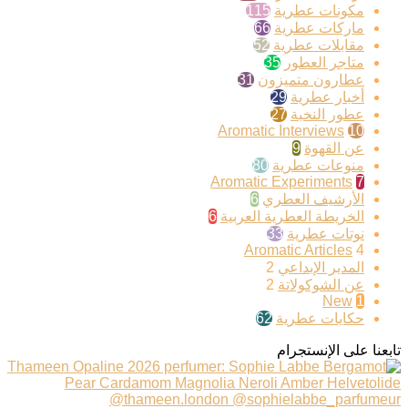
مكونات عطرية
115
ماركات عطرية
66
مقابلات عطرية
52
متاجر العطور
35
عطارون متميزون
31
أخبار عطرية
29
عطور النخبة
27
Aromatic Interviews
10
عن القهوة
9
منوعات عطرية
80
Aromatic Experiments
7
الأرشيف العطري
6
الخريطة العطرية العربية
6
نوتات عطرية
33
Aromatic Articles
4
المدير الإبداعي
2
عن الشوكولاتة
2
New
1
حكايات عطرية
62
تابعنا على الإنستجرام