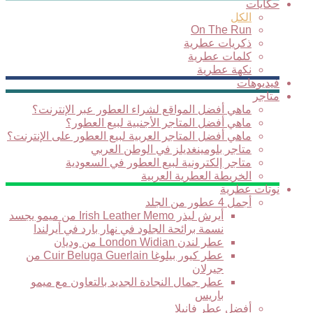
حكايات
الكل
On The Run
ذكريات عطرية
كلمات عطرية
نكهة عطرية
فيديوهات
متاجر
ماهي أفضل المواقع لشراء العطور عبر الإنترنت؟
ماهي أفضل المتاجر الأجنبية لبيع العطور؟
ماهي أفضل المتاجر العربية لبيع العطور على الإنترنت؟
متاجر بلومينغديلز في الوطن العربي
متاجر إلكترونية لبيع العطور في السعودية
الخريطة العطرية العربية
نوتات عطرية
أجمل 4 عطور من الجلد
أيرش ليذر Irish Leather Memo من ميمو يجسد
نسمة برائحة الجلود في نهار بارد في أيرلندا
عطر لندن London Widian من وديان
عطر كيور بيلوغا Cuir Beluga Guerlain من
جيرلان
عطر جمال النجادة الجديد بالتعاون مع ميمو
باريس
أفضل عطر فانيلا