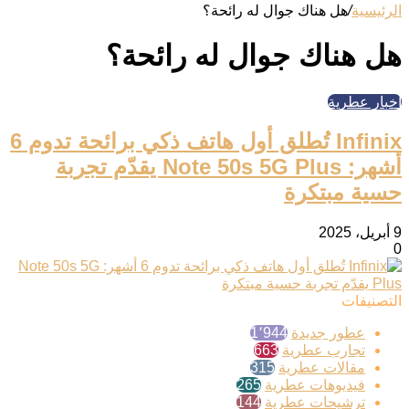
الرئيسية
/
هل هناك جوال له رائحة؟
هل هناك جوال له رائحة؟
أخبار عطرية
Infinix تُطلق أول هاتف ذكي برائحة تدوم 6
أشهر: Note 50s 5G Plus يقدّم تجربة
حسية مبتكرة
9 أبريل، 2025
0
التصنيفات
عطور جديدة
1٬944
تجارب عطرية
663
مقالات عطرية
315
فيديوهات عطرية
265
ترشيحات عطرية
144