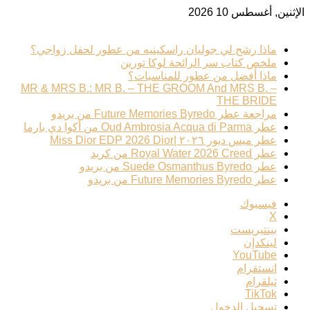
الإثنين, أغسطس 10 2026
ترند عطري
ماذا رشح لي جوليان راسكينيه من عطور لحفل زواجي؟
ملخص كتاب سر الرائحة لوكا تورين
ماذا أفضل من عطور للمناسبات؟
MR & MRS B.: MR B. – THE GROOM And MRS B. –
THE BRIDE
مراجعة عطر Future Memories Byredo من بريدو
عطر Oud Ambrosia Acqua di Parma من أكوا دي بارما
عطر ميس ديور ٢٠٢٦ |Miss Dior EDP 2026 Dior
عطر Royal Water 2026 Creed من كريد
عطر Suede Osmanthus Byredo من بريدو
عطر Future Memories Byredo من بريدو
فيسبوك
‫X
بينتيريست
لينكدإن
‫YouTube
انستقرام
تيلقرام
‫TikTok
تسجيل الدخول