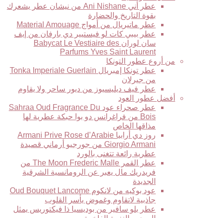
عطر أني Ani Nishane من نيشان عطر يشعرك
بقوة التاريخ والحضارة
عطر ماتيريال من أمواج Material Amouage
عطر بيبي كات لو فيستيير دي بارفان من إيف
سان لوران Babycat Le Vestiaire des
Parfums Yves Saint Laurent
من أروع عطور التونكا
عطر تونكا إمبريال Tonka Imperiale Guerlain
من جيرلان
عطر فيف ديليسيوز من ديور ساحر ولا يقاوم
أفضل عطور العود
عطر صحراء عود Sahraa Oud Fragrance Du
Bois من فراغرانس دو بوا حبكة عطرية لها
مذاقها الخاص
روز دي أرابيا Armani Prive Rose d’Arabie
Giorgio Armani من جورجيو أرماني قصيدة
عطرية رائعة تتغنى بالورد
عطر القمر The Moon Frederic Malle من
فريدريك مال يعبر عن الرومانسية الشرقية
الجديدة
عود بوكيه من لانكوم Oud Bouquet Lancome
جاذبية لاتقاوم وغموض يأسر القلوب
عطر بلو سافير من بوديسيا ذا فيكتوريس يمثل