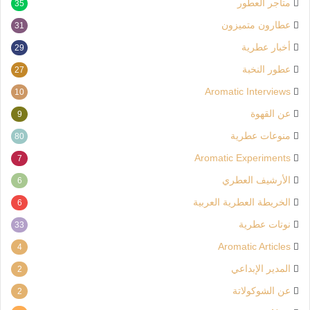
متاجر العطور
35
عطارون متميزون
31
أخبار عطرية
29
عطور النخبة
27
Aromatic Interviews
10
عن القهوة
9
منوعات عطرية
80
Aromatic Experiments
7
الأرشيف العطري
6
الخريطة العطرية العربية
6
نوتات عطرية
33
Aromatic Articles
4
المدير الإبداعي
2
عن الشوكولاتة
2