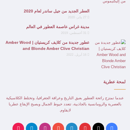
العطر الجديد من جيل ساندر لعام 2020
27 يناير، 2020
مدينة غراس عاصمة العطور في العالم
31 أغسطس، 2019
عطور جديدة من كلايف كريستيان | Amber Wood
and Blonde Amber Clive Christian
16 أبريل، 2022
لمحة عطرية
عندما تمتزج رائحة العطور بعبق التاريخ وعراقة الجغرافيا، وتختلط الكلاسيكية
بالعصرية والرومانسية بالجاذبية، تتعدد خيوط الجمال ويصبح الإيقاع عطريا
لايقاوم.
‫X
فيسبوك
بينتيريست
لينكدإن
‫YouTube
انستقرام
تيلقرام
‫TikTok