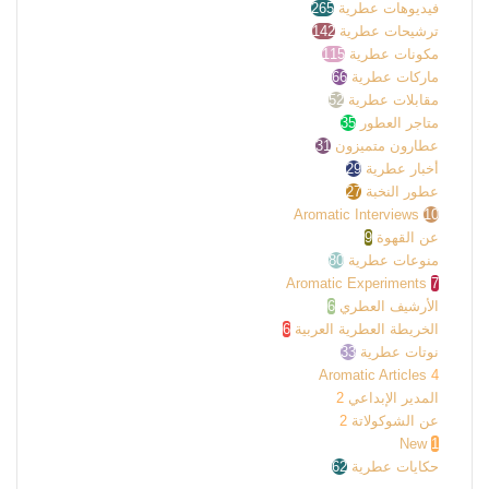
فيديوهات عطرية
265
ترشيحات عطرية
142
مكونات عطرية
115
ماركات عطرية
66
مقابلات عطرية
52
متاجر العطور
35
عطارون متميزون
31
أخبار عطرية
29
عطور النخبة
27
Aromatic Interviews
10
عن القهوة
9
منوعات عطرية
80
Aromatic Experiments
7
الأرشيف العطري
6
الخريطة العطرية العربية
6
نوتات عطرية
33
Aromatic Articles
4
المدير الإبداعي
2
عن الشوكولاتة
2
New
1
حكايات عطرية
62