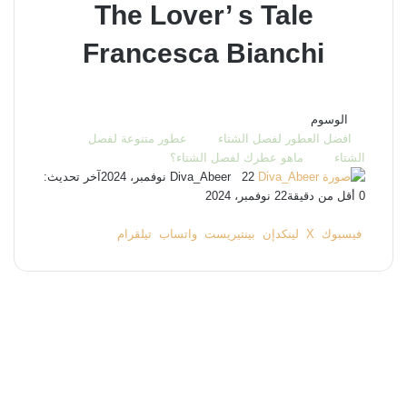
The Lover’ s Tale
Francesca Bianchi
الوسوم
افضل العطور لفصل الشتاء
عطور متنوعة لفصل
الشتاء
ماهو عطرك لفصل الشتاء؟
تابع
أرسل
22 نوفمبر، 2024
Diva_Abeer
آخر تحديث:
بريدا
على
0
أقل من دقيقة
22 نوفمبر، 2024
‫X
فيسبوك
لينكدإن
تيلقرام
واتساب
بينتيريست
X
إلكترونيا
فيسبوك
‫X
لينكدإن
بينتيريست
واتساب
تيلقرام