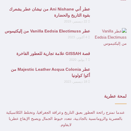
عطر أني Ani Nishane من نيشان عطر يشعرك
بقوة التاريخ والحضارة
22 ديسمبر، 2019
عطر Vanilla Eedsia Electimuss من إليكتيموس
4 أكتوبر، 2023
قصة GISSAH علامة تجارية للعطور الفاخرة
7 يوليو، 2020
عطر Majestic Leather Acqua Colonia من
أكوا كولونيا
18 ديسمبر، 2023
لمحة عطرية
عندما تمتزج رائحة العطور بعبق التاريخ وعراقة الجغرافيا، وتختلط الكلاسيكية
بالعصرية والرومانسية بالجاذبية، تتعدد خيوط الجمال ويصبح الإيقاع عطريا
لايقاوم.