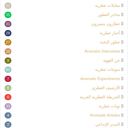
مقابلات عطرية
52
متاجر العطور
35
عطارون متميزون
31
أخبار عطرية
29
عطور النخبة
27
Aromatic Interviews
10
عن القهوة
9
منوعات عطرية
80
Aromatic Experiments
7
الأرشيف العطري
6
الخريطة العطرية العربية
6
نوتات عطرية
33
Aromatic Articles
4
المدير الإبداعي
2