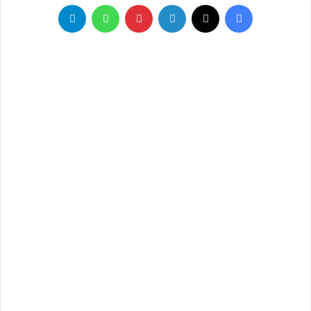
فيسبوك
‫X
لينكدإن
بينتيريست
واتساب
تيلقرام