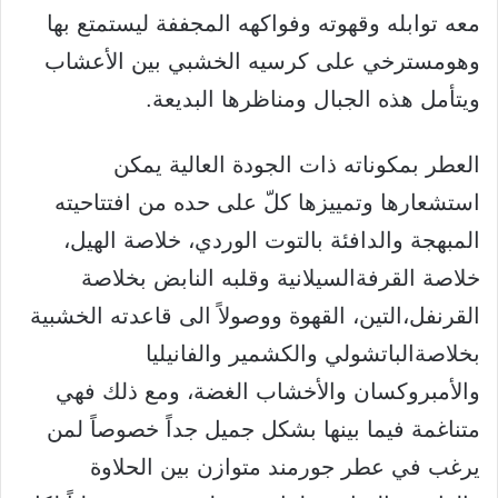
معه توابله وقهوته وفواكهه المجففة ليستمتع بها
وهومسترخي على كرسيه الخشبي بين الأعشاب
ويتأمل هذه الجبال ومناظرها البديعة.
العطر بمكوناته ذات الجودة العالية يمكن
استشعارها وتمييزها كلّ على حده من افتتاحيته
المبهجة والدافئة بالتوت الوردي، خلاصة الهيل،
خلاصة القرفةالسيلانية وقلبه النابض بخلاصة
القرنفل،التين، القهوة ووصولاً الى قاعدته الخشبية
بخلاصةالباتشولي والكشمير والفانيليا
والأمبروكسان والأخشاب الغضة، ومع ذلك فهي
متناغمة فيما بينها بشكل جميل جداً خصوصاً لمن
يرغب في عطر جورمند متوازن بين الحلاوة