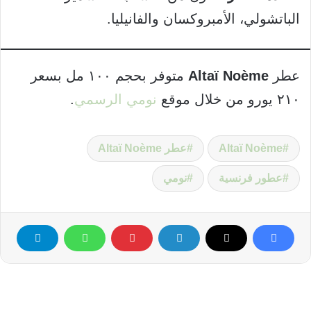
الباتشولي، الأمبروكسان والفانيليا.
عطر
Altaï Noème
متوفر بحجم ١٠٠ مل بسعر
٢١٠ يورو من خلال موقع
نومي الرسمي
.
Altaï Noème
عطر Altaï Noème
عطور فرنسية
نومي