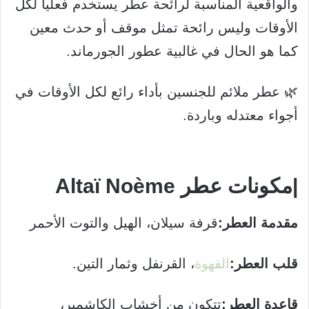
والواقعية المناسبة لرائحة عطر يستخدم فعلياً لكل
الأوقات وليس رائحة تمثل موقف أو حدث معين
كما هو الحال في غالبية عطور الجورماند.
🌿 عطر ملائم للجنسين بأداء رائع لكل الأوقات في
أجواء معتدله وباردة.
|مكونات عطر Altaï Noème
مقدمة العطر:
قرفة سيلان، الهيل والتوت الأحمر
قلب العطر:
القهوة
، القرنفل وثمار التين.
قاعدة العطر:
تتكون من أخشاب الكاشمير،