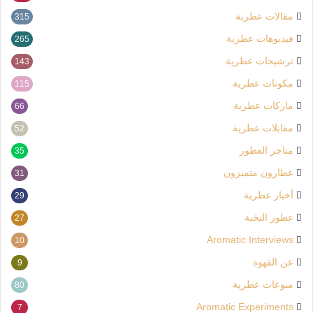
مقالات عطرية
315
فيديوهات عطرية
265
ترشيحات عطرية
143
مكونات عطرية
115
ماركات عطرية
66
مقابلات عطرية
52
متاجر العطور
35
عطارون متميزون
31
أخبار عطرية
29
عطور النخبة
27
Aromatic Interviews
10
عن القهوة
9
منوعات عطرية
80
Aromatic Experiments
7