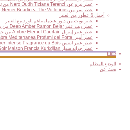
عطر نيرو عود Nero Oudh Tiziana Terenzi من تيزيانا تيرينزي
عطر نمر من Nemer Boadicea The Victorious بوديسيا ذا فيكتوريس العود النمري الأكثر فخامة وتألقا
أجمل 6 عطور من العنبر
عنبر نويت من ديور عندما يتناغم الورد مع العنبر
عطر ديب عنبر Deep Amber Ramon Bejar من رامون بيجار
عطر عنبر إيترنل Ambre Eternel Guerlain من جيرلان، نفحات خشبية فاخرة تمتزج مع سحر المكونات الشرقية
عطر أمبرا Ambra Mediterranea Profumi del Forte من بيرفيومي ديل فورتي
عطر عنبر انتنس Amber Intense Fragrance du Bois من فراغرانس دو بوا
عطر جراند سوار Grand Soir Maison Francis Kurkdjian من فرانسيس كركدجيان
Elite
الوضع المظلم
بحث عن