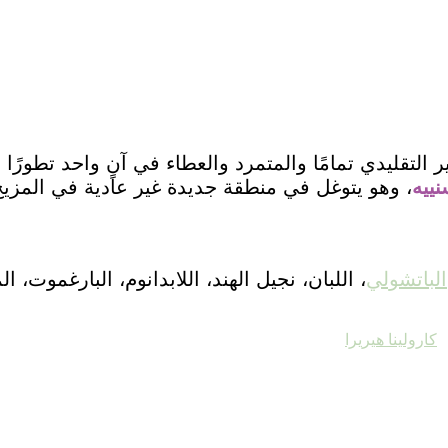
 التقليدي تمامًا والمتمرد والعطاء في آنٍ واحد تطورًا ن
نييه
، وهو يتوغل في منطقة جديدة غير عادية في المزيج
الباتشولي
، اللبان، نجيل الهند، اللابدانوم، البارغموت، ال
كارولينا هيريرا