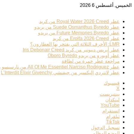
الخميس, أغسطس 6 2026
ترند عطري
عطر Royal Water 2026 Creed من كريد
عطر Suede Osmanthus Byredo من بريدو
عطر Future Memories Byredo من بريدو
عطر Erolfa 2026 Creed من كريد
LMR: الأحرف الثلاثة التي يفتخر بها العطارون؟
عطر أيريس ديبونير من كريد Iris Debonair Creed
عطر أوبورو من بريدو Oboro Byredo
مراجعة عطر خمرة من لطافة
عطر All Of Me Essentiel Narciso Rodriguez من نارسيسو رودريغيز
عطر لانتردي إليكسير من جيفنشي L’Interdit Elixir Givenchy
فيسبوك
‫X
بينتيريست
لينكدإن
‫YouTube
انستقرام
تيلقرام
‫TikTok
تسجيل الدخول
الوضع المظلم