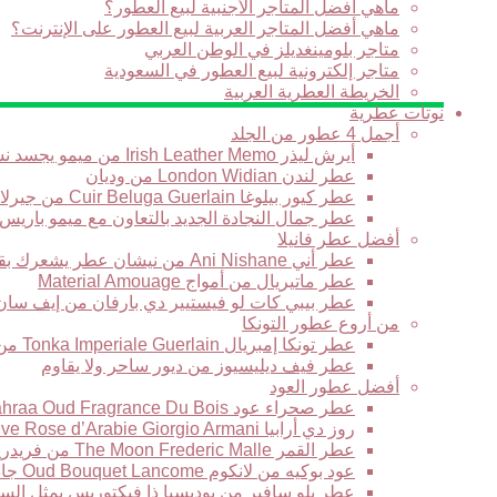
ماهي أفضل المتاجر الأجنبية لبيع العطور؟
ماهي أفضل المتاجر العربية لبيع العطور على الإنترنت؟
متاجر بلومينغديلز في الوطن العربي
متاجر إلكترونية لبيع العطور في السعودية
الخريطة العطرية العربية
نوتات عطرية
أجمل 4 عطور من الجلد
أيرش ليذر Irish Leather Memo من ميمو يجسد نسمة برائحة الجلود في نهار بارد في أيرلندا
عطر لندن London Widian من وديان
عطر كيور بيلوغا Cuir Beluga Guerlain من جيرلان
عطر جمال النجادة الجديد بالتعاون مع ميمو باريس
أفضل عطر فانيلا
عطر أني Ani Nishane من نيشان عطر يشعرك بقوة التاريخ والحضارة
عطر ماتيريال من أمواج Material Amouage
عطر بيبي كات لو فيستيير دي بارفان من إيف سان لوران stiaire des Parfums Yves Saint Laurent
من أروع عطور التونكا
عطر تونكا إمبريال Tonka Imperiale Guerlain من جيرلان
عطر فيف ديليسيوز من ديور ساحر ولا يقاوم
أفضل عطور العود
عطر صحراء عود Sahraa Oud Fragrance Du Bois من فراغرانس دو بوا حبكة عطرية لها مذاقها الخاص
روز دي أرابيا Armani Prive Rose d’Arabie Giorgio Armani من جورجيو أرماني قصيدة عطرية رائعة تتغنى بالورد
عطر القمر The Moon Frederic Malle من فريدريك مال يعبر عن الرومانسية الشرقية الجديدة
عود بوكيه من لانكوم Oud Bouquet Lancome جاذبية لاتقاوم وغموض يأسر القلوب
عطر بلو سافير من بوديسيا ذا فيكتوريس يمثل السح