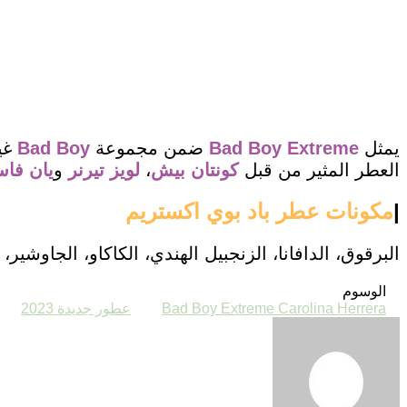
يمثل
Bad Boy Extreme
ضمن مجموعة
Bad Boy
غير
العطر المثير من قبل
كونتان بيش
،
لويز تيرنر
و
يان فاس
|
مكونات عطر باد بوي اكستريم
البرقوق، الدافانا، الزنجبيل الهندي، الكاكاو، الجاوشير،
الوسوم
Bad Boy Extreme Carolina Herrera
عطور جديدة 2023