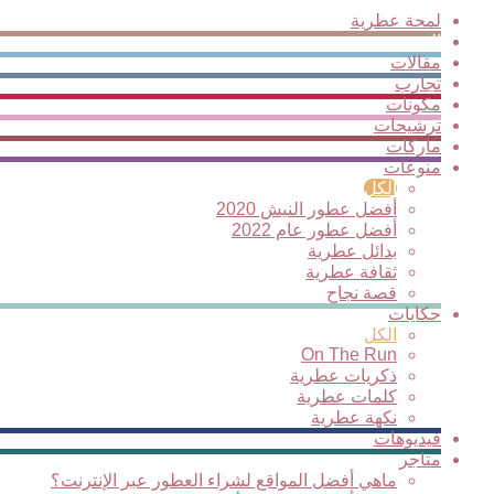
لمحة عطرية
الجديد
مقالات
تجارب
مكونات
ترشيحات
ماركات
منوعات
الكل
أفضل عطور النيش 2020
أفضل عطور عام 2022
بدائل عطرية
ثقافة عطرية
قصة نجاح
حكايات
الكل
On The Run
ذكريات عطرية
كلمات عطرية
نكهة عطرية
فيديوهات
متاجر
ماهي أفضل المواقع لشراء العطور عبر الإنترنت؟