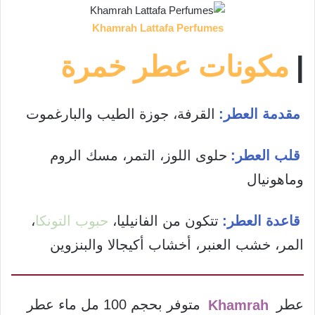
Khamrah Lattafa Perfumes
|
مكونات عطر خمرة
مقدمة العطر:
القرفة، جوزة الطيب والبارغموت
قلب العطر:
حلوى اللوز، التمر، مسك الروم
وماهونيال
قاعدة العطر:
تتكون من الفانيليا،
حبوب التونكا
،
المر، خشب العنبر، أخشاب أكيجالا والبنزوين
عطر
Khamrah
متوفر بحجم 100 مل ماء عطر