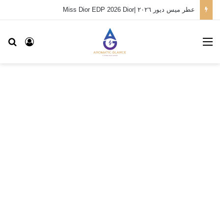
عطر ميس ديور ٢٠٢٦ |Miss Dior EDP 2026 Dior
القائمة
بح
تسجيل ا