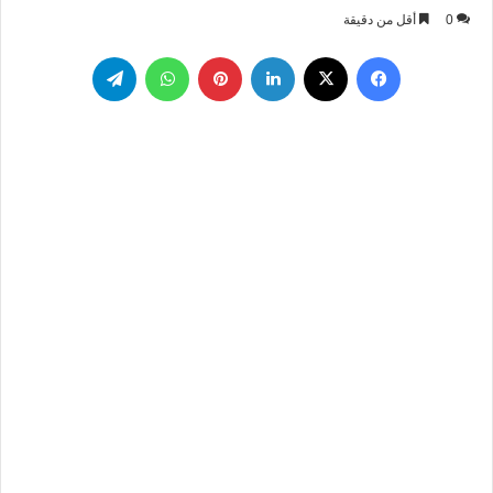
بريدا
0
أقل من دقيقة
إلكترونيا
فيسبوك
‫X
لينكدإن
بينتيريست
واتساب
تيلقرام