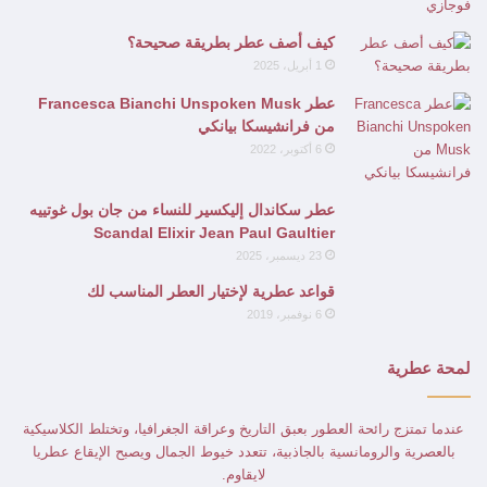
كيف أصف عطر بطريقة صحيحة؟
1 أبريل، 2025
عطر Francesca Bianchi Unspoken Musk
من فرانشيسكا بيانكي
6 أكتوبر، 2022
عطر سكاندال إليكسير للنساء من جان بول غوتييه
Scandal Elixir Jean Paul Gaultier
23 ديسمبر، 2025
قواعد عطرية لإختيار العطر المناسب لك
6 نوفمبر، 2019
لمحة عطرية
عندما تمتزج رائحة العطور بعبق التاريخ وعراقة الجغرافيا، وتختلط الكلاسيكية
بالعصرية والرومانسية بالجاذبية، تتعدد خيوط الجمال ويصبح الإيقاع عطريا
لايقاوم.