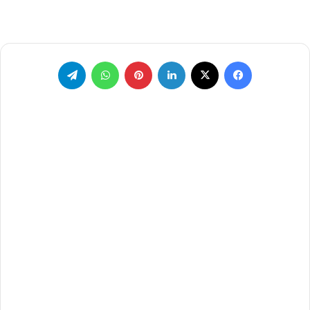
فيسبوك
‫X
لينكدإن
بينتيريست
واتساب
تيلقرام