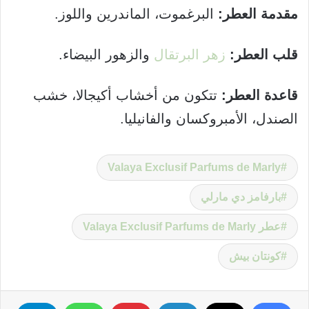
مقدمة العطر:
البرغموت، الماندرين واللوز.
قلب العطر:
زهر البرتقال
والزهور البيضاء.
قاعدة العطر:
تتكون من أخشاب أكيجالا، خشب
الصندل، الأمبروكسان والفانيليا.
Valaya Exclusif Parfums de Marly
بارفامز دي مارلي
عطر Valaya Exclusif Parfums de Marly
كونتان بيش