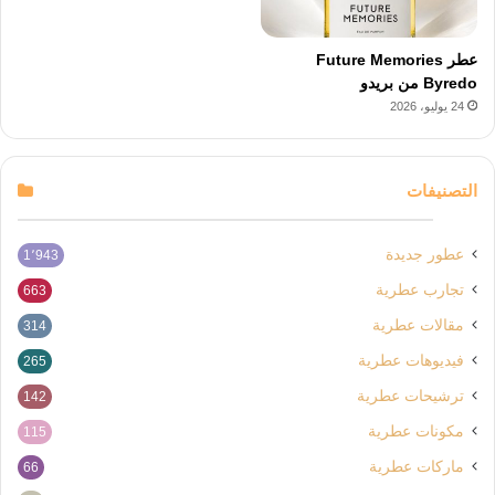
عطر Future Memories
Byredo من بريدو
24 يوليو، 2026
التصنيفات
عطور جديدة
1٬943
تجارب عطرية
663
مقالات عطرية
314
فيديوهات عطرية
265
ترشيحات عطرية
142
مكونات عطرية
115
ماركات عطرية
66