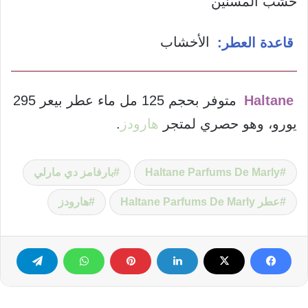
خشب المسنين
قاعدة العطر:
الأخشاب
Haltane
متوفر بحجم 125 مل ماء عطر بيعر 295
يورو، وهو حصري لمتجر
هارودز
.
Haltane Parfums De Marly
بارفامز دي مارلي
عطر Haltane Parfums De Marly
هارودز