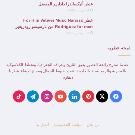
عطر أليكساندرا داداريو المفضل
24 فبراير، 2020
عطر For Him Vetiver Musc Narciso
Rodriguez for men من نارسيسو رودريغيز
28 ديسمبر، 2023
لمحة عطرية
عندما تمتزج رائحة العطور بعبق التاريخ وعراقة الجغرافيا، وتختلط الكلاسيكية
بالعصرية والرومانسية بالجاذبية، تتعدد خيوط الجمال ويصبح الإيقاع عطريا
لايقاوم.
‫X
فيسبوك
بينتيريست
لينكدإن
‫YouTube
انستقرام
تيلقرام
‫TikTok
من نحن
سياسة الخصوصية
اتصل بنا