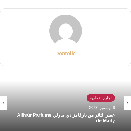
Dentelle
تجارب عطرية
6 ديسمبر، 2023
عطر الثائر من بارفامز دي مارلي Althaïr Parfums
de Marly