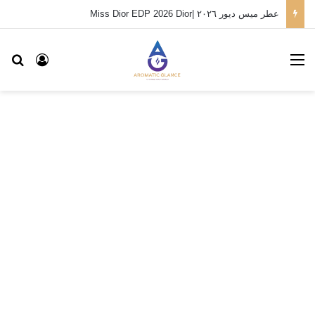
عطر ميس ديور ٢٠٢٦ |Miss Dior EDP 2026 Dior
القائمة
بح
تسجيل ا