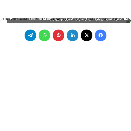
عطر هالتان من بارفامز دي مارلي حصري لهارودز Haltane Parfums De Marly
فيسبوك
‫X
لينكدإن
بينتيريست
واتساب
تيلقرام