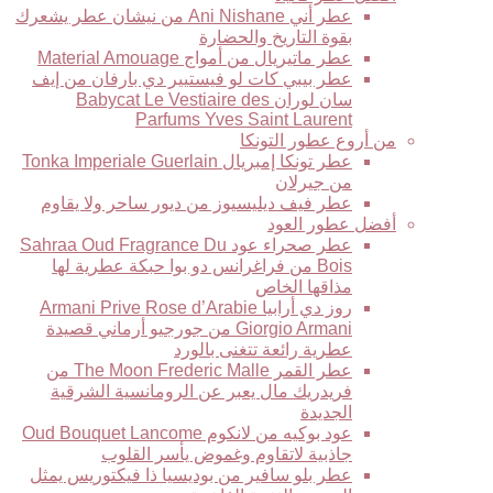
عطر أني Ani Nishane من نيشان عطر يشعرك
بقوة التاريخ والحضارة
عطر ماتيريال من أمواج Material Amouage
عطر بيبي كات لو فيستيير دي بارفان من إيف
سان لوران Babycat Le Vestiaire des
Parfums Yves Saint Laurent
من أروع عطور التونكا
عطر تونكا إمبريال Tonka Imperiale Guerlain
من جيرلان
عطر فيف ديليسيوز من ديور ساحر ولا يقاوم
أفضل عطور العود
عطر صحراء عود Sahraa Oud Fragrance Du
Bois من فراغرانس دو بوا حبكة عطرية لها
مذاقها الخاص
روز دي أرابيا Armani Prive Rose d’Arabie
Giorgio Armani من جورجيو أرماني قصيدة
عطرية رائعة تتغنى بالورد
عطر القمر The Moon Frederic Malle من
فريدريك مال يعبر عن الرومانسية الشرقية
الجديدة
عود بوكيه من لانكوم Oud Bouquet Lancome
جاذبية لاتقاوم وغموض يأسر القلوب
عطر بلو سافير من بوديسيا ذا فيكتوريس يمثل