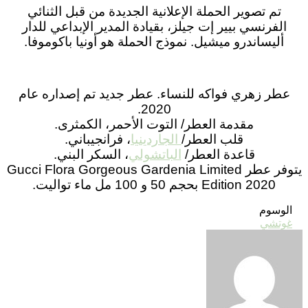
تم تصوير الحملة الإعلانية الجديدة من قبل الثنائي
الفرنسي بيير إت جيلز، بقيادة المدير الإبداعي للدار
أليساندرو ميشيل. نموذج الحملة هو أونيا باكوموفا.
عطر زهري فواكه للنساء. عطر جديد تم إصداره عام
2020.
مقدمة العطر/ التوت الأحمر، الكمثرى.
قلب العطر/
الجاردينيا
، فرانجيباني.
قاعدة العطر/
الباتشولي
، السكر البني.
يتوفر عطر Gucci Flora Gorgeous Gardenia Limited
Edition 2020 بحجم 50 و 100 مل ماء تواليت.
الوسوم
غوتشي