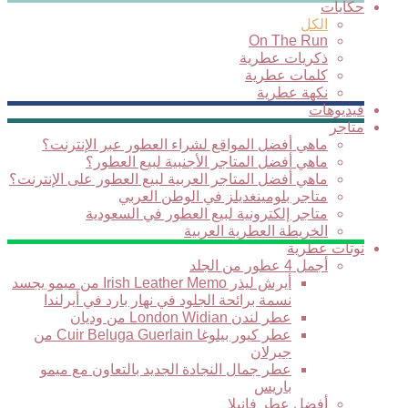
حكايات
الكل
On The Run
ذكريات عطرية
كلمات عطرية
نكهة عطرية
فيديوهات
متاجر
ماهي أفضل المواقع لشراء العطور عبر الإنترنت؟
ماهي أفضل المتاجر الأجنبية لبيع العطور؟
ماهي أفضل المتاجر العربية لبيع العطور على الإنترنت؟
متاجر بلومينغديلز في الوطن العربي
متاجر إلكترونية لبيع العطور في السعودية
الخريطة العطرية العربية
نوتات عطرية
أجمل 4 عطور من الجلد
أيرش ليذر Irish Leather Memo من ميمو يجسد
نسمة برائحة الجلود في نهار بارد في أيرلندا
عطر لندن London Widian من وديان
عطر كيور بيلوغا Cuir Beluga Guerlain من
جيرلان
عطر جمال النجادة الجديد بالتعاون مع ميمو
باريس
أفضل عطر فانيلا