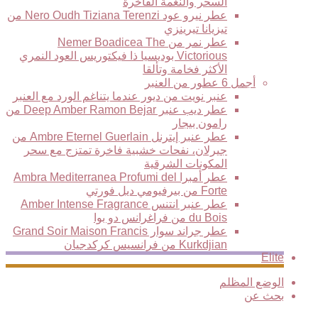
السحر والنغمة الفاخرة
عطر نيرو عود Nero Oudh Tiziana Terenzi من
تيزيانا تيرينزي
عطر نمر من Nemer Boadicea The
Victorious بوديسيا ذا فيكتوريس العود النمري
الأكثر فخامة وتألقا
أجمل 6 عطور من العنبر
عنبر نويت من ديور عندما يتناغم الورد مع العنبر
عطر ديب عنبر Deep Amber Ramon Bejar من
رامون بيجار
عطر عنبر إيترنل Ambre Eternel Guerlain من
جيرلان، نفحات خشبية فاخرة تمتزج مع سحر
المكونات الشرقية
عطر أمبرا Ambra Mediterranea Profumi del
Forte من بيرفيومي ديل فورتي
عطر عنبر انتنس Amber Intense Fragrance
du Bois من فراغرانس دو بوا
عطر جراند سوار Grand Soir Maison Francis
Kurkdjian من فرانسيس كركدجيان
Elite
الوضع المظلم
بحث عن