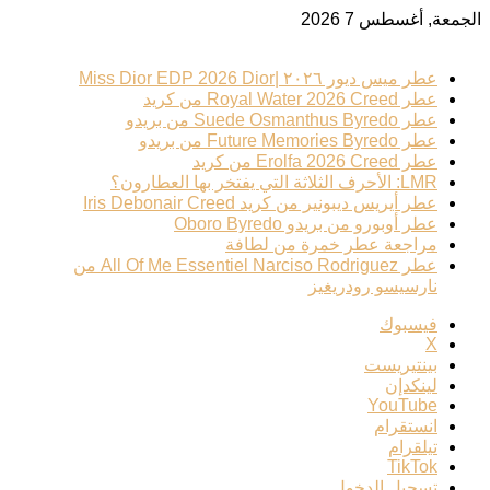
الجمعة, أغسطس 7 2026
ترند عطري
عطر ميس ديور ٢٠٢٦ |Miss Dior EDP 2026 Dior
عطر Royal Water 2026 Creed من كريد
عطر Suede Osmanthus Byredo من بريدو
عطر Future Memories Byredo من بريدو
عطر Erolfa 2026 Creed من كريد
LMR: الأحرف الثلاثة التي يفتخر بها العطارون؟
عطر أيريس ديبونير من كريد Iris Debonair Creed
عطر أوبورو من بريدو Oboro Byredo
مراجعة عطر خمرة من لطافة
عطر All Of Me Essentiel Narciso Rodriguez من
نارسيسو رودريغيز
فيسبوك
‫X
بينتيريست
لينكدإن
‫YouTube
انستقرام
تيلقرام
‫TikTok
تسجيل الدخول