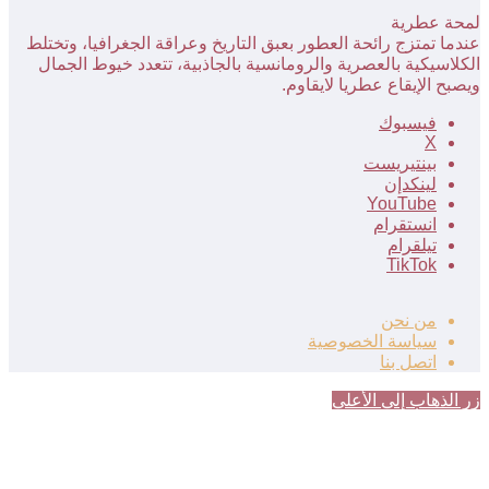
لمحة عطرية
عندما تمتزج رائحة العطور بعبق التاريخ وعراقة الجغرافيا، وتختلط
الكلاسيكية بالعصرية والرومانسية بالجاذبية، تتعدد خيوط الجمال
ويصبح الإيقاع عطريا لايقاوم.
فيسبوك
‫X
بينتيريست
لينكدإن
‫YouTube
انستقرام
تيلقرام
‫TikTok
من نحن
سياسة الخصوصية
اتصل بنا
زر الذهاب إلى الأعلى