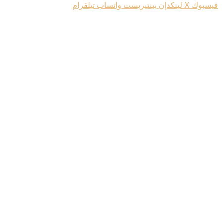
فيسبوك
‫X
لينكدإن
بينتيريست
واتساب
تيلقرام