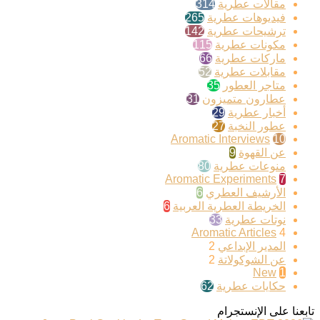
مقالات عطرية
314
فيديوهات عطرية
265
ترشيحات عطرية
142
مكونات عطرية
115
ماركات عطرية
66
مقابلات عطرية
52
متاجر العطور
35
عطارون متميزون
31
أخبار عطرية
29
عطور النخبة
27
Aromatic Interviews
10
عن القهوة
9
منوعات عطرية
80
Aromatic Experiments
7
الأرشيف العطري
6
الخريطة العطرية العربية
6
نوتات عطرية
33
Aromatic Articles
4
المدير الإبداعي
2
عن الشوكولاتة
2
New
1
حكايات عطرية
62
تابعنا على الإنستجرام