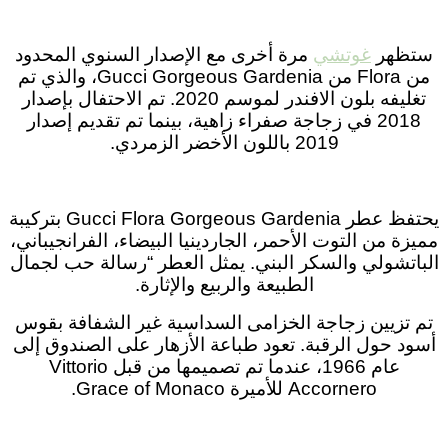
ستظهر
غوتشي
مرة أخرى مع الإصدار السنوي المحدود
من Flora من Gucci Gorgeous Gardenia، والذي تم
تغليفه بلون الافندر لموسم 2020. تم الاحتفال بإصدار
2018 في زجاجة صفراء زاهية، بينما تم تقديم إصدار
2019 باللون الأخضر الزمردي.
يحتفظ عطر Gucci Flora Gorgeous Gardenia بتركيبة
مميزة من التوت الأحمر، الجاردينيا البيضاء، الفرانجيباني،
الباتشولي والسكر البني. يمثل العطر “رسالة حب لجمال
الطبيعة والربيع والإثارة.
تم تزيين زجاجة الخزامى السداسية غير الشفافة بقوس
أسود حول الرقبة. تعود طباعة الأزهار على الصندوق إلى
عام 1966، عندما تم تصميمها من قبل Vittorio
Accornero للأميرة Grace of Monaco.