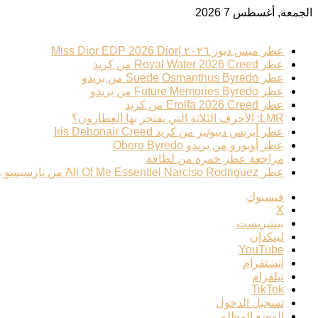
الجمعة, أغسطس 7 2026
ترند عطري
عطر ميس ديور ٢٠٢٦ |Miss Dior EDP 2026 Dior
عطر Royal Water 2026 Creed من كريد
عطر Suede Osmanthus Byredo من بريدو
عطر Future Memories Byredo من بريدو
عطر Erolfa 2026 Creed من كريد
LMR: الأحرف الثلاثة التي يفتخر بها العطارون؟
عطر أيريس ديبونير من كريد Iris Debonair Creed
عطر أوبورو من بريدو Oboro Byredo
مراجعة عطر خمرة من لطافة
عطر All Of Me Essentiel Narciso Rodriguez من نارسيسو رودريغيز
فيسبوك
‫X
بينتيريست
لينكدإن
‫YouTube
انستقرام
تيلقرام
‫TikTok
تسجيل الدخول
الوضع المظلم