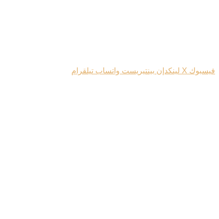
فيسبوك
‫X
لينكدإن
بينتيريست
واتساب
تيلقرام