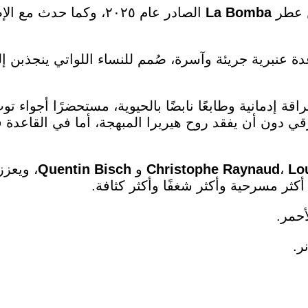
Bomba
La
الصادر عام ٢٠٢٥، وكما حدث مع الإصدار الأصلي، يبدو أن
 عنبرية جريئة وآسرة، صُمم للنساء اللواتي ينجذبن إل
ة إدمانية وطابعًا نابضًا بالحيوية، مستحضرًا أجواء ت
لرقي دون أن يفقد روح هيريرا المبهجة، أما في القاعدة فيم
Lo
،
Raynaud
Christophe
و
Bisch
Quentin
، ويعز
 أكثر مسرحية وأكثر شغفًا وأكثر كثافة.
أحمر.
ر.