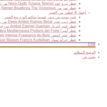
عطر نيرو عود Nero Oudh Tiziana Terenzi من تيزيانا تيرينزي
عطر نمر من Nemer Boadicea The Victorious بوديسيا ذا فيكتوريس العود النمري الأكثر فخامة وتألقا
أجمل 6 عطور من العنبر
عنبر نويت من ديور عندما يتناغم الورد مع العنبر
عطر ديب عنبر Deep Amber Ramon Bejar من رامون بيجار
عطر عنبر إيترنل Ambre Eternel Guerlain من جيرلان، نفحات خشبية فاخرة تمتزج مع سحر المكونات الشرقية
عطر أمبرا Ambra Mediterranea Profumi del Forte من بيرفيومي ديل فورتي
عطر عنبر انتنس Amber Intense Fragrance du Bois من فراغرانس دو بوا
عطر جراند سوار Grand Soir Maison Francis Kurkdjian من فرانسيس كركدجيان
Elite
الوضع المظلم
بحث عن