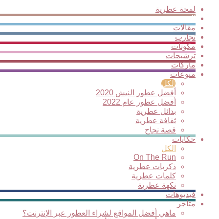
لمحة عطرية
الجديد
مقالات
تجارب
مكونات
ترشيحات
ماركات
منوعات
الكل
أفضل عطور النيش 2020
أفضل عطور عام 2022
بدائل عطرية
ثقافة عطرية
قصة نجاح
حكايات
الكل
On The Run
ذكريات عطرية
كلمات عطرية
نكهة عطرية
فيديوهات
متاجر
ماهي أفضل المواقع لشراء العطور عبر الإنترنت؟