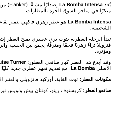
يُعد
La Bomba Intensa
إصدارًا مشتقًا (Flanker) من عطر
مبكرًا في متاجر السوق الحرة بالمطارات.
La Bomba Intensa
هو عطر زهري فاكهي يتميز بقاعدة
الشخصية.
تبدأ الرحلة العطرية بتوت بري عصيري يمنح العطر إشراق
فنزويلا ثراءً زهريًا فخمًا ومترفًا، يجمع بين الحسية وا
ومؤثرة.
وقد أبدع هذا العطر كبار صانعي العطور:
Turner
uise
الأصلي
La Bomba
، مع تقديم تعبير عطري جديد كليًا؛
مكونات العطر:
توت الغابة، أوركيد فانزويلي والعنبر ال
صانعو العطر:
كريستوف رينو، كونتان بيش ولويس تيرن