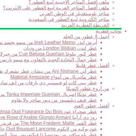
ماهي أفضل المتاجر الأجنبية لبيع العطور؟
ماهي أفضل المتاجر العربية لبيع العطور على الإنترنت؟
متاجر بلومينغديلز في الوطن العربي
متاجر إلكترونية لبيع العطور في السعودية
الخريطة العطرية العربية
نوتات عطرية
أجمل 4 عطور من الجلد
أيرش ليذر Irish Leather Memo من ميمو يجسد نسمة برائحة الجلود في نهار بارد في أيرلندا
عطر لندن London Widian من وديان
عطر كيور بيلوغا Cuir Beluga Guerlain من جيرلان
عطر جمال النجادة الجديد بالتعاون مع ميمو باريس
أفضل عطر فانيلا
عطر أني Ani Nishane من نيشان عطر يشعرك بقوة التاريخ والحضارة
عطر ماتيريال من أمواج Material Amouage
عطر بيبي كات لو فيستيير دي بارفان من إيف سان لوران stiaire des Parfums Yves Saint Laurent
من أروع عطور التونكا
عطر تونكا إمبريال Tonka Imperiale Guerlain من جيرلان
عطر فيف ديليسيوز من ديور ساحر ولا يقاوم
أفضل عطور العود
عطر صحراء عود Sahraa Oud Fragrance Du Bois من فراغرانس دو بوا حبكة عطرية لها مذاقها الخاص
روز دي أرابيا Armani Prive Rose d’Arabie Giorgio Armani من جورجيو أرماني قصيدة عطرية رائعة تتغنى بالورد
عطر القمر The Moon Frederic Malle من فريدريك مال يعبر عن الرومانسية الشرقية الجديدة
عود بوكيه من لانكوم Oud Bouquet Lancome جاذبية لاتقاوم وغموض يأسر القلوب
عطر بلو سافير من بوديسيا ذا فيكتوريس يمثل السح