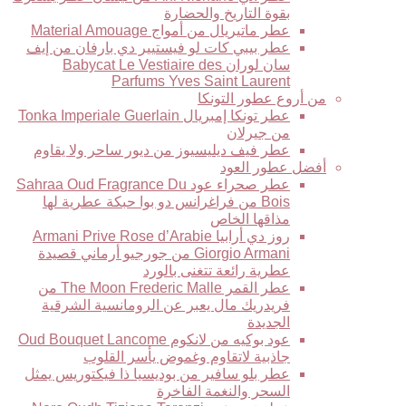
بقوة التاريخ والحضارة
عطر ماتيريال من أمواج Material Amouage
عطر بيبي كات لو فيستيير دي بارفان من إيف
سان لوران Babycat Le Vestiaire des
Parfums Yves Saint Laurent
من أروع عطور التونكا
عطر تونكا إمبريال Tonka Imperiale Guerlain
من جيرلان
عطر فيف ديليسيوز من ديور ساحر ولا يقاوم
أفضل عطور العود
عطر صحراء عود Sahraa Oud Fragrance Du
Bois من فراغرانس دو بوا حبكة عطرية لها
مذاقها الخاص
روز دي أرابيا Armani Prive Rose d’Arabie
Giorgio Armani من جورجيو أرماني قصيدة
عطرية رائعة تتغنى بالورد
عطر القمر The Moon Frederic Malle من
فريدريك مال يعبر عن الرومانسية الشرقية
الجديدة
عود بوكيه من لانكوم Oud Bouquet Lancome
جاذبية لاتقاوم وغموض يأسر القلوب
عطر بلو سافير من بوديسيا ذا فيكتوريس يمثل
السحر والنغمة الفاخرة