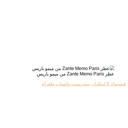
عطر Zante Memo Paris من ميمو باريس
فيسبوك
‫X
لينكدإن
بينتيريست
واتساب
تيلقرام