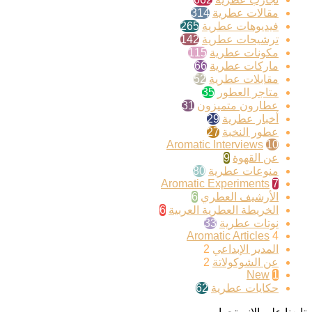
مقالات عطرية
314
فيديوهات عطرية
265
ترشيحات عطرية
142
مكونات عطرية
115
ماركات عطرية
66
مقابلات عطرية
52
متاجر العطور
35
عطارون متميزون
31
أخبار عطرية
29
عطور النخبة
27
Aromatic Interviews
10
عن القهوة
9
منوعات عطرية
80
Aromatic Experiments
7
الأرشيف العطري
6
الخريطة العطرية العربية
6
نوتات عطرية
33
Aromatic Articles
4
المدير الإبداعي
2
عن الشوكولاتة
2
New
1
حكايات عطرية
62