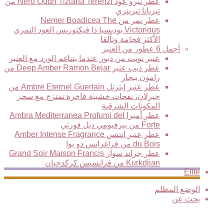
عطر نيرو عود Nero Oudh Tiziana Terenzi من
تيزيانا تيرينزي
عطر نمر من Nemer Boadicea The
Victorious بوديسيا ذا فيكتوريس العود النمري
الأكثر فخامة وتألقا
أجمل 6 عطور من العنبر
عنبر نويت من ديور عندما يتناغم الورد مع العنبر
عطر ديب عنبر Deep Amber Ramon Bejar من
رامون بيجار
عطر عنبر إيترنل Ambre Eternel Guerlain من
جيرلان، نفحات خشبية فاخرة تمتزج مع سحر
المكونات الشرقية
عطر أمبرا Ambra Mediterranea Profumi del
Forte من بيرفيومي ديل فورتي
عطر عنبر انتنس Amber Intense Fragrance
du Bois من فراغرانس دو بوا
عطر جراند سوار Grand Soir Maison Francis
Kurkdjian من فرانسيس كركدجيان
Elite
الوضع المظلم
بحث عن