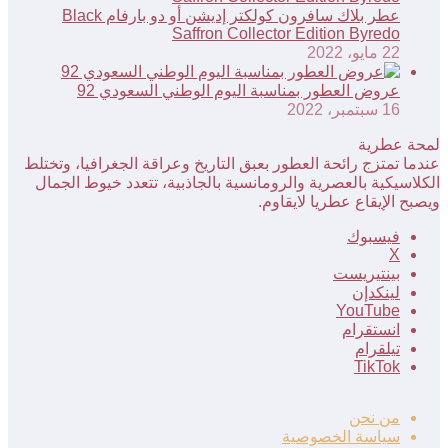
عطر بلاك سافرون كولكتر إديشن أو دو بارفام Black
Saffron Collector Edition Byredo
22 مايو، 2022
عروض العطور بمناسبة اليوم الوطني السعودي 92
16 سبتمبر، 2022
لمحة عطرية
عندما تمتزج رائحة العطور بعبق التاريخ وعراقة الجغرافيا، وتختلط
الكلاسيكية بالعصرية والرومانسية بالجاذبية، تتعدد خيوط الجمال
ويصبح الإيقاع عطريا لايقاوم.
فيسبوك
‫X
بينتيريست
لينكدإن
‫YouTube
انستقرام
تيلقرام
‫TikTok
من نحن
سياسة الخصوصية