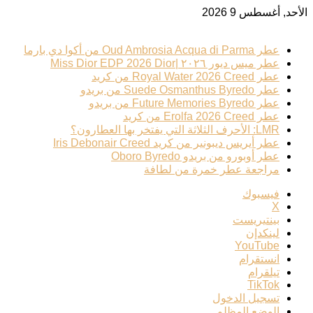
الأحد, أغسطس 9 2026
ترند عطري
عطر Oud Ambrosia Acqua di Parma من أكوا دي بارما
عطر ميس ديور ٢٠٢٦ |Miss Dior EDP 2026 Dior
عطر Royal Water 2026 Creed من كريد
عطر Suede Osmanthus Byredo من بريدو
عطر Future Memories Byredo من بريدو
عطر Erolfa 2026 Creed من كريد
LMR: الأحرف الثلاثة التي يفتخر بها العطارون؟
عطر أيريس ديبونير من كريد Iris Debonair Creed
عطر أوبورو من بريدو Oboro Byredo
مراجعة عطر خمرة من لطافة
فيسبوك
‫X
بينتيريست
لينكدإن
‫YouTube
انستقرام
تيلقرام
‫TikTok
تسجيل الدخول
الوضع المظلم