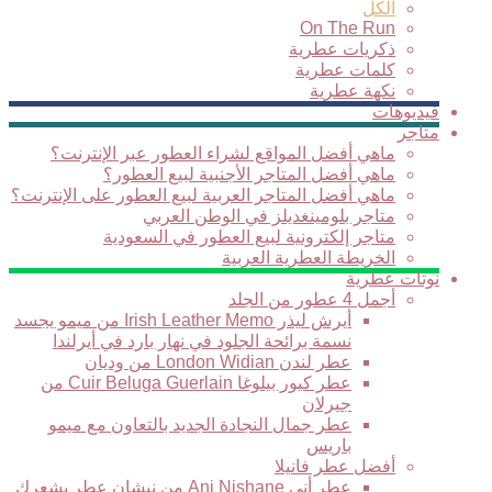
الكل
On The Run
ذكريات عطرية
كلمات عطرية
نكهة عطرية
فيديوهات
متاجر
ماهي أفضل المواقع لشراء العطور عبر الإنترنت؟
ماهي أفضل المتاجر الأجنبية لبيع العطور؟
ماهي أفضل المتاجر العربية لبيع العطور على الإنترنت؟
متاجر بلومينغديلز في الوطن العربي
متاجر إلكترونية لبيع العطور في السعودية
الخريطة العطرية العربية
نوتات عطرية
أجمل 4 عطور من الجلد
أيرش ليذر Irish Leather Memo من ميمو يجسد
نسمة برائحة الجلود في نهار بارد في أيرلندا
عطر لندن London Widian من وديان
عطر كيور بيلوغا Cuir Beluga Guerlain من
جيرلان
عطر جمال النجادة الجديد بالتعاون مع ميمو
باريس
أفضل عطر فانيلا
عطر أني Ani Nishane من نيشان عطر يشعرك