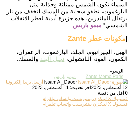
السماء تكون الشمس ممتلئة وجذابة مثل
البارغموت، تطفو سحابة من المسك لتخفف من نار
برتقال الماندرين، هذه جزيرة أبدية لعطر الانقلاب
الشمسي”
ميمو باريس
|
مكونات عطر Zante
الهيل، الجيرانيوم، الجلد، البارغموت، الزعفران،
الكمون، العود، الباتشولي،
نجيل الهند
والمسك.
الوسوم
Zante Memo Paris
ميمو باريس
Issam Al_Daoor
أرسل بريدا إلكترونيا
12 أغسطس، 2023
آخر تحديث: 11 أغسطس، 2023
0
أقل من دقيقة
فيسبوك
‫X
لينكدإن
بينتيريست
واتساب
تيلقرام
فيسبوك
‫X
لينكدإن
بينتيريست
واتساب
تيلقرام