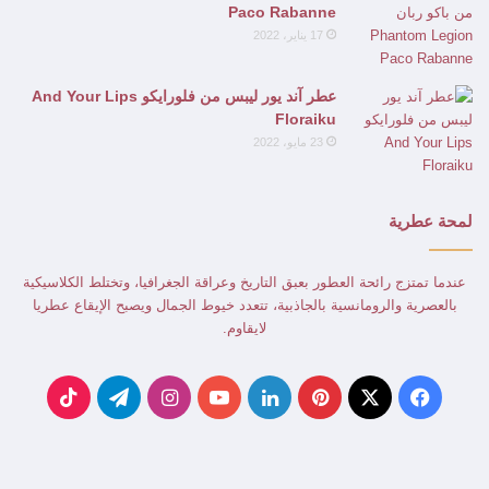
Paco Rabanne
17 يناير، 2022
عطر آند يور ليبس من فلورايكو And Your Lips
Floraiku
23 مايو، 2022
لمحة عطرية
عندما تمتزج رائحة العطور بعبق التاريخ وعراقة الجغرافيا، وتختلط الكلاسيكية
بالعصرية والرومانسية بالجاذبية، تتعدد خيوط الجمال ويصبح الإيقاع عطريا
لايقاوم.
‫X
فيسبوك
بينتيريست
لينكدإن
‫YouTube
انستقرام
تيلقرام
‫TikTok