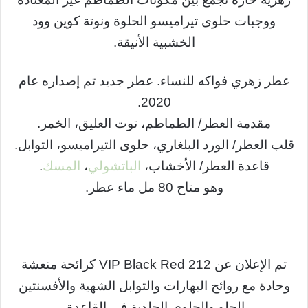
ووجبات حلوى تيراميسو الحلوة ونوتة كوين وود
الخشبية الأنيقة.
عطر زهري فواكه للنساء. عطر جديد تم إصداره عام
2020.
مقدمة العطر/ الطماطم، توت العليق، الخمر.
قلب العطر/ الورد البلغاري، حلوى التيراميسو، التوابل.
قاعدة العطر/ الأخشاب،
الباتشولي
،
المسك
.
وهو متاح 80 مل ماء عطر.
تم الإعلان عن 212 VIP Black Red كرائحة منعشة
وحادة مع روائح البهارات والتوابل الشهية والأفسنتين
الحلو والحلوى الجلدية في القاعدة.