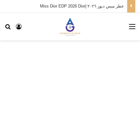
عطر ميس ديور ٢٠٢٦ |Miss Dior EDP 2026 Dior
القائمة
بح
تسجيل ا