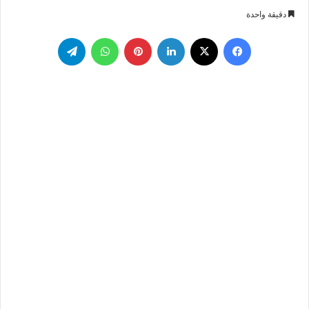
بريدا
دقيقة واحدة
إلكترونيا
فيسبوك
‫X
لينكدإن
بينتيريست
واتساب
تيلقرام