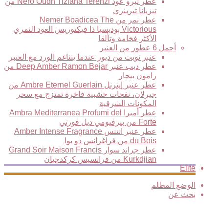
عطر نيرو عود Nero Oudh Tiziana Terenzi من
تيزيانا تيرينزي
عطر نمر من Nemer Boadicea The
Victorious بوديسيا ذا فيكتوريس العود النمري
الأكثر فخامة وتألقا
أجمل 6 عطور من العنبر
عنبر نويت من ديور عندما يتناغم الورد مع العنبر
عطر ديب عنبر Deep Amber Ramon Bejar من
رامون بيجار
عطر عنبر إيترنل Ambre Eternel Guerlain من
جيرلان، نفحات خشبية فاخرة تمتزج مع سحر
المكونات الشرقية
عطر أمبرا Ambra Mediterranea Profumi del
Forte من بيرفيومي ديل فورتي
عطر عنبر انتنس Amber Intense Fragrance
du Bois من فراغرانس دو بوا
عطر جراند سوار Grand Soir Maison Francis
Kurkdjian من فرانسيس كركدجيان
Elite
الوضع المظلم
بحث عن