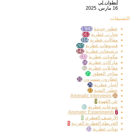
أنطوان لي
16 مارس، 2025
التصنيفات
عطور جديدة
1٬943
تجارب عطرية
663
مقالات عطرية
314
فيديوهات عطرية
265
ترشيحات عطرية
142
مكونات عطرية
115
ماركات عطرية
66
مقابلات عطرية
52
متاجر العطور
35
عطارون متميزون
31
أخبار عطرية
29
عطور النخبة
27
Aromatic Interviews
10
عن القهوة
9
منوعات عطرية
80
Aromatic Experiments
7
الأرشيف العطري
6
الخريطة العطرية العربية
6
نوتات عطرية
33