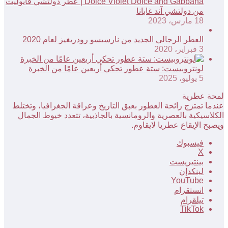
Dolce Violet Dolce and Gabbana | عطر دولتشي فايوليت
من دولتشي آند غابانا
18 مارس، 2023
العطر الرجالي الجديد من نارسيسو رودريغيز لعام 2020
3 فبراير، 2020
لونتروبيست: ستة عطور تحكي أربعين عامًا من الخبرة
5 يوليو، 2025
لمحة عطرية
عندما تمتزج رائحة العطور بعبق التاريخ وعراقة الجغرافيا، وتختلط
الكلاسيكية بالعصرية والرومانسية بالجاذبية، تتعدد خيوط الجمال
ويصبح الإيقاع عطريا لايقاوم.
فيسبوك
‫X
بينتيريست
لينكدإن
‫YouTube
انستقرام
تيلقرام
‫TikTok