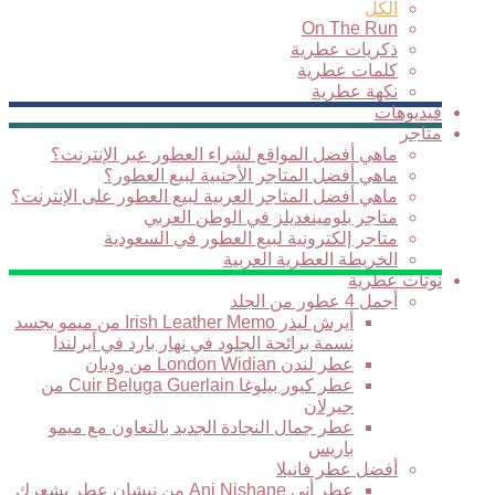
الكل
On The Run
ذكريات عطرية
كلمات عطرية
نكهة عطرية
فيديوهات
متاجر
ماهي أفضل المواقع لشراء العطور عبر الإنترنت؟
ماهي أفضل المتاجر الأجنبية لبيع العطور؟
ماهي أفضل المتاجر العربية لبيع العطور على الإنترنت؟
متاجر بلومينغديلز في الوطن العربي
متاجر إلكترونية لبيع العطور في السعودية
الخريطة العطرية العربية
نوتات عطرية
أجمل 4 عطور من الجلد
أيرش ليذر Irish Leather Memo من ميمو يجسد
نسمة برائحة الجلود في نهار بارد في أيرلندا
عطر لندن London Widian من وديان
عطر كيور بيلوغا Cuir Beluga Guerlain من
جيرلان
عطر جمال النجادة الجديد بالتعاون مع ميمو
باريس
أفضل عطر فانيلا
عطر أني Ani Nishane من نيشان عطر يشعرك