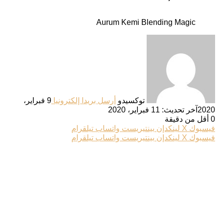
Aurum Kemi Blending Magic
توكسيدو
أرسل بريدا إلكترونيا
9 فبراير،
2020
آخر تحديث: 11 فبراير، 2020
0
أقل من دقيقة
فيسبوك
‫X
لينكدإن
بينتيريست
واتساب
تيلقرام
فيسبوك
‫X
لينكدإن
بينتيريست
واتساب
تيلقرام