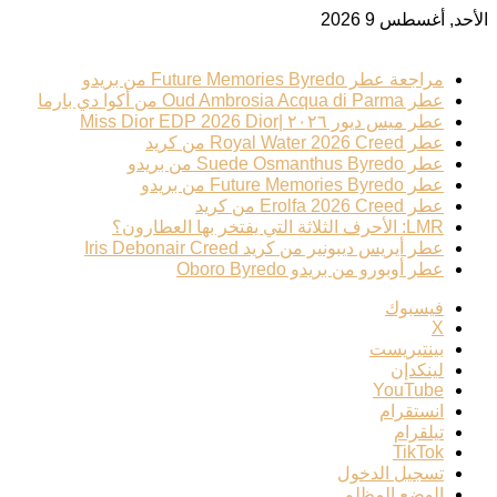
الأحد, أغسطس 9 2026
ترند عطري
مراجعة عطر Future Memories Byredo من بريدو
عطر Oud Ambrosia Acqua di Parma من أكوا دي بارما
عطر ميس ديور ٢٠٢٦ |Miss Dior EDP 2026 Dior
عطر Royal Water 2026 Creed من كريد
عطر Suede Osmanthus Byredo من بريدو
عطر Future Memories Byredo من بريدو
عطر Erolfa 2026 Creed من كريد
LMR: الأحرف الثلاثة التي يفتخر بها العطارون؟
عطر أيريس ديبونير من كريد Iris Debonair Creed
عطر أوبورو من بريدو Oboro Byredo
فيسبوك
‫X
بينتيريست
لينكدإن
‫YouTube
انستقرام
تيلقرام
‫TikTok
تسجيل الدخول
الوضع المظلم