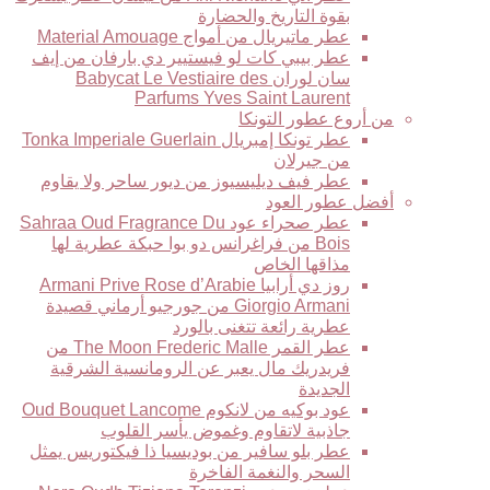
بقوة التاريخ والحضارة
عطر ماتيريال من أمواج Material Amouage
عطر بيبي كات لو فيستيير دي بارفان من إيف
سان لوران Babycat Le Vestiaire des
Parfums Yves Saint Laurent
من أروع عطور التونكا
عطر تونكا إمبريال Tonka Imperiale Guerlain
من جيرلان
عطر فيف ديليسيوز من ديور ساحر ولا يقاوم
أفضل عطور العود
عطر صحراء عود Sahraa Oud Fragrance Du
Bois من فراغرانس دو بوا حبكة عطرية لها
مذاقها الخاص
روز دي أرابيا Armani Prive Rose d’Arabie
Giorgio Armani من جورجيو أرماني قصيدة
عطرية رائعة تتغنى بالورد
عطر القمر The Moon Frederic Malle من
فريدريك مال يعبر عن الرومانسية الشرقية
الجديدة
عود بوكيه من لانكوم Oud Bouquet Lancome
جاذبية لاتقاوم وغموض يأسر القلوب
عطر بلو سافير من بوديسيا ذا فيكتوريس يمثل
السحر والنغمة الفاخرة