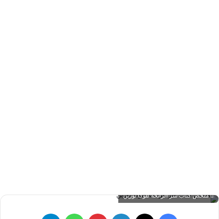
ملخص كتاب سر الرائحة للوكا تورين
فيسبوك
‫X
لينكدإن
بينتيريست
واتساب
تيلقرام