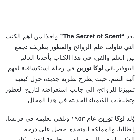
يعد
“The Secret of Scent”
واحدًا من أهم الكتب
التي تناولت علم الروائح والعطور بطريقة تجمع
بين العلم والفن، في هذا الكتاب يأخذنا العالم
البيوفيزيائي
لوكا تورين
في رحلة استكشافية لفهم
آلية الشم، حيث يطرح نظرية جديدة حول كيفية
تمييزنا للروائح، إلى جانب استعراضه لتاريخ العطور
وتطبيقات الكيمياء الحديثة في هذا المجال.
وُلد
لوكا تورين
عام ١٩٥٣ وتلقى تعليمه في فرنسا،
إيطاليا، والمملكة المتحدة. حصل على درجة
الدكتوراه في البيوفيزياء من
جامعة لندن
، وكان