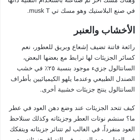
وهناك مسك اخر تم صناعته باستخدام التقنية ذاتها
في صنع البلاستيك وهو مسك تي musk T.
الأخشاب والعنبر
رائعة فاتنة تضيف إشعاع وبريق للعطور، نعم
كسائر الجزيئات لها ترابط مع بعضها البعض،
السانتالول جزيء موجود بنسبة ٢٥٪؜ في خشب
الصندل الطبيعي وعندما يلهو الكيميائيين بأطراف
السانتالول ينتج جزيئات خشبية أخرى.
كيف تتحد الجزيئات عند وضع دهن العود في عطر
ما؟ سنشم نوتات العطر وجزيئاته وكذلك سنلاحظ
العود منفرداً، في الغالب لم تتناثر جزيئاته ويتفكك
في العطر، يعود السبب في إلتصاق جزيئاته مع