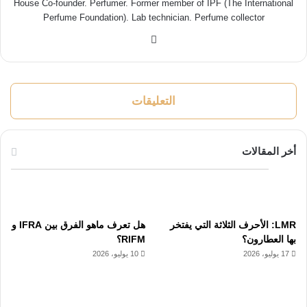
House Co-founder. Perfumer. Former member of IPF (The International
Perfume Foundation). Lab technician. Perfume collector
انستقرام
التعليقات
أخر المقالات
LMR: الأحرف الثلاثة التي يفتخر
هل تعرف ماهو الفرق بين IFRA و
بها العطارون؟
RIFM؟
17 يوليو، 2026
10 يوليو، 2026