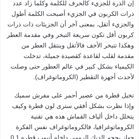
إن الذرة للجزيء كالحرف للكلمة وكلما زاد عدد
ذرات الكربون في الجزيء أصبحت الكلمة أطول
والجزيء أثقل، بمعنى آخر أن الجزيئات ذات ذرات
كربون أقل تكون سريعة التبخر وفي مقدمة العطر
وهكذا تتبخر الأخف فالأثقل وينتقل العطر من
مقدمة لقلب لقاعدة كقصيدة جميلة، تدخلت
الكيمياء بشكل كبير في عالم العطور حتى وصلت
لأحدث أجهزة التقطير (الكروماتوغراف).
تخيل قطرة من عصير أحمر على مفرش سميك
وإذا نظرت بشكل أفقي سترى لون قطرة وكيف
يتخلل داخل ألياف القماش هذه هي تقنية
الكروماتوغرافيا، فالكروماتوغراف نفس الفكرة
جهاز بحجم الديك الرومي داخله أنبوب قطره 0.1