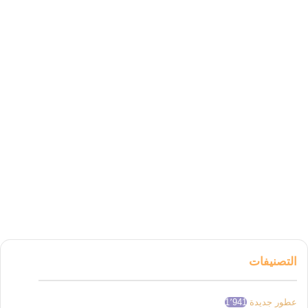
التصنيفات
عطور جديدة
1٬941