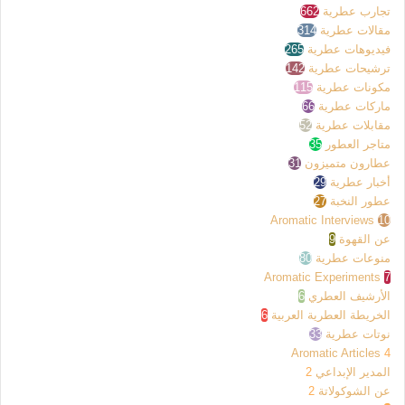
تجارب عطرية
662
مقالات عطرية
314
فيديوهات عطرية
265
ترشيحات عطرية
142
مكونات عطرية
115
ماركات عطرية
66
مقابلات عطرية
52
متاجر العطور
35
عطارون متميزون
31
أخبار عطرية
29
عطور النخبة
27
Aromatic Interviews
10
عن القهوة
9
منوعات عطرية
80
Aromatic Experiments
7
الأرشيف العطري
6
الخريطة العطرية العربية
6
نوتات عطرية
33
Aromatic Articles
4
المدير الإبداعي
2
عن الشوكولاتة
2