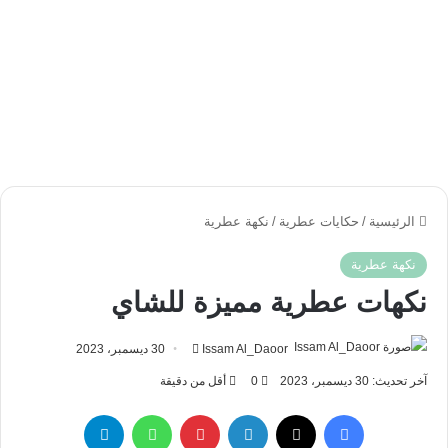
الرئيسية
/
حكايات عطرية
/
نكهة عطرية
نكهة عطرية
نكهات عطرية مميزة للشاي
أرسل
Issam Al_Daoor
30 ديسمبر، 2023
بريدا
آخر تحديث: 30 ديسمبر، 2023
0
أقل من دقيقة
إلكترونيا
فيسبوك
‫X
لينكدإن
بينتيريست
واتساب
تيلقرام