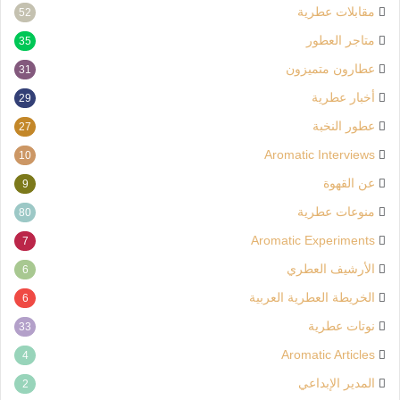
مقابلات عطرية
52
متاجر العطور
35
عطارون متميزون
31
أخبار عطرية
29
عطور النخبة
27
Aromatic Interviews
10
عن القهوة
9
منوعات عطرية
80
Aromatic Experiments
7
الأرشيف العطري
6
الخريطة العطرية العربية
6
نوتات عطرية
33
Aromatic Articles
4
المدير الإبداعي
2