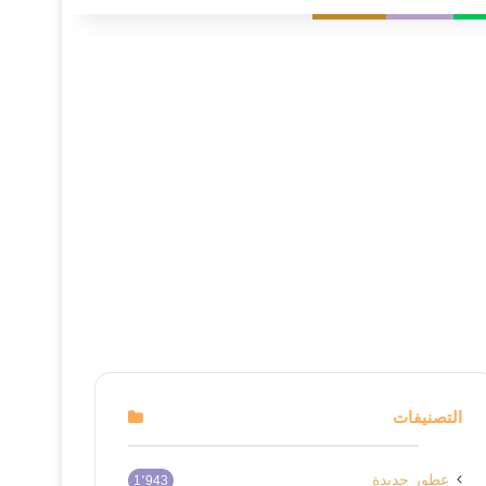
التصنيفات
عطور جديدة
1٬943