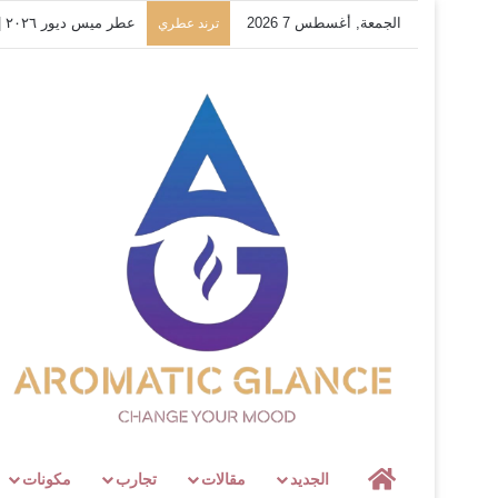
الجمعة, أغسطس 7 2026
عطر ميس ديور ٢٠٢٦ |Miss Dior EDP 2026 Dior
ترند عطري
لمحة عطرية
الجديد
مقالات
تجارب
مكونات