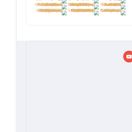
دإن
‫YouTube
‫Ti