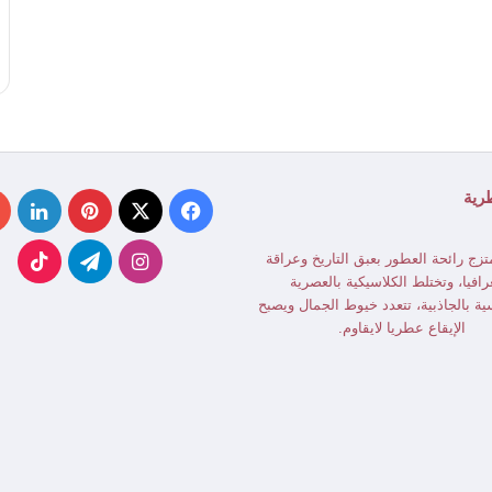
رية
‫X
فيسبوك
بينتيريست
لينك
انستقرام
تيلقرام
kTok
تزج رائحة العطور بعبق التاريخ وعراقة
رافيا، وتختلط الكلاسيكية بالعصرية
ية بالجاذبية، تتعدد خيوط الجمال ويصبح
الإيقاع عطريا لايقاوم.