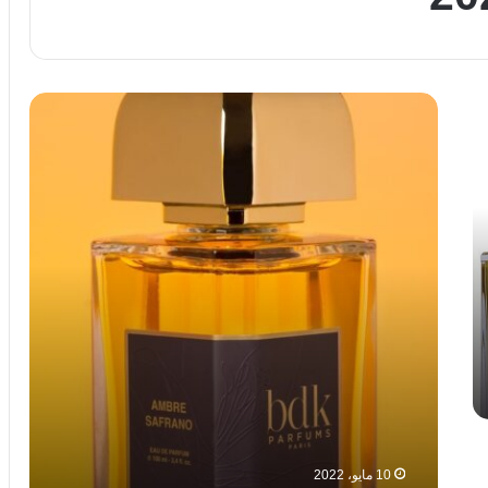
عطر
عنبر
سافرانو
من
بي
دي
كي
Amber
Safrano
BDK
10 مايو، 2022