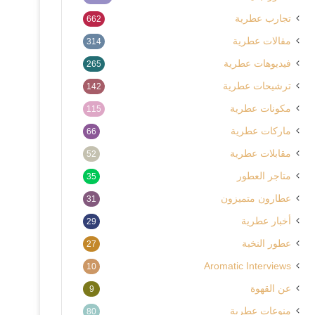
تجارب عطرية
662
مقالات عطرية
314
فيديوهات عطرية
265
ترشيحات عطرية
142
مكونات عطرية
115
ماركات عطرية
66
مقابلات عطرية
52
متاجر العطور
35
عطارون متميزون
31
أخبار عطرية
29
عطور النخبة
27
Aromatic Interviews
10
عن القهوة
9
منوعات عطرية
80