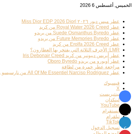
الخميس, أغسطس 6 2026
ترند عطري
عطر ميس ديور ٢٠٢٦ |Miss Dior EDP 2026 Dior
عطر Royal Water 2026 Creed من كريد
عطر Suede Osmanthus Byredo من بريدو
عطر Future Memories Byredo من بريدو
عطر Erolfa 2026 Creed من كريد
LMR: الأحرف الثلاثة التي يفتخر بها العطارون؟
عطر أيريس ديبونير من كريد Iris Debonair Creed
عطر أوبورو من بريدو Oboro Byredo
مراجعة عطر خمرة من لطافة
عطر All Of Me Essentiel Narciso Rodriguez من نارسيسو رودريغيز
فيسبوك
‫X
بينتيريست
لينكدإن
فيسبوك
‫YouTube
انستقرام
X
تيلقرام
‫TikTok
تسجيل الدخول
لينكدإن
الوضع المظلم