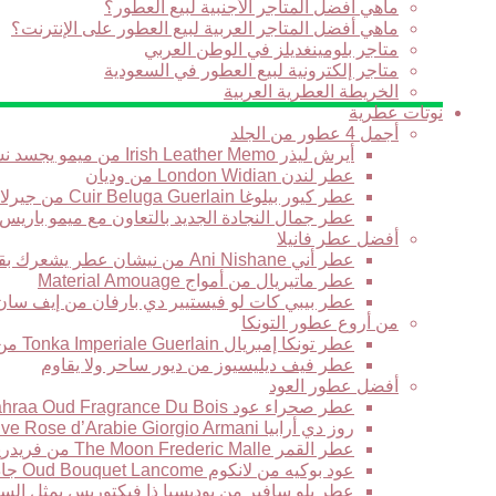
ماهي أفضل المتاجر الأجنبية لبيع العطور؟
ماهي أفضل المتاجر العربية لبيع العطور على الإنترنت؟
متاجر بلومينغديلز في الوطن العربي
متاجر إلكترونية لبيع العطور في السعودية
الخريطة العطرية العربية
نوتات عطرية
أجمل 4 عطور من الجلد
أيرش ليذر Irish Leather Memo من ميمو يجسد نسمة برائحة الجلود في نهار بارد في أيرلندا
عطر لندن London Widian من وديان
عطر كيور بيلوغا Cuir Beluga Guerlain من جيرلان
عطر جمال النجادة الجديد بالتعاون مع ميمو باريس
أفضل عطر فانيلا
عطر أني Ani Nishane من نيشان عطر يشعرك بقوة التاريخ والحضارة
عطر ماتيريال من أمواج Material Amouage
عطر بيبي كات لو فيستيير دي بارفان من إيف سان لوران stiaire des Parfums Yves Saint Laurent
من أروع عطور التونكا
عطر تونكا إمبريال Tonka Imperiale Guerlain من جيرلان
عطر فيف ديليسيوز من ديور ساحر ولا يقاوم
أفضل عطور العود
عطر صحراء عود Sahraa Oud Fragrance Du Bois من فراغرانس دو بوا حبكة عطرية لها مذاقها الخاص
روز دي أرابيا Armani Prive Rose d’Arabie Giorgio Armani من جورجيو أرماني قصيدة عطرية رائعة تتغنى بالورد
عطر القمر The Moon Frederic Malle من فريدريك مال يعبر عن الرومانسية الشرقية الجديدة
عود بوكيه من لانكوم Oud Bouquet Lancome جاذبية لاتقاوم وغموض يأسر القلوب
عطر بلو سافير من بوديسيا ذا فيكتوريس يمثل السح