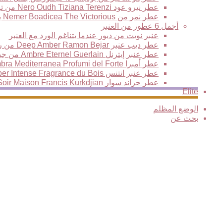
عطر نيرو عود Nero Oudh Tiziana Terenzi من تيزيانا تيرينزي
عطر نمر من Nemer Boadicea The Victorious بوديسيا ذا فيكتوريس العود النمري الأكثر فخامة وتألقا
أجمل 6 عطور من العنبر
عنبر نويت من ديور عندما يتناغم الورد مع العنبر
عطر ديب عنبر Deep Amber Ramon Bejar من رامون بيجار
عطر عنبر إيترنل Ambre Eternel Guerlain من جيرلان، نفحات خشبية فاخرة تمتزج مع سحر المكونات الشرقية
عطر أمبرا Ambra Mediterranea Profumi del Forte من بيرفيومي ديل فورتي
عطر عنبر انتنس Amber Intense Fragrance du Bois من فراغرانس دو بوا
عطر جراند سوار Grand Soir Maison Francis Kurkdjian من فرانسيس كركدجيان
Elite
الوضع المظلم
بحث عن