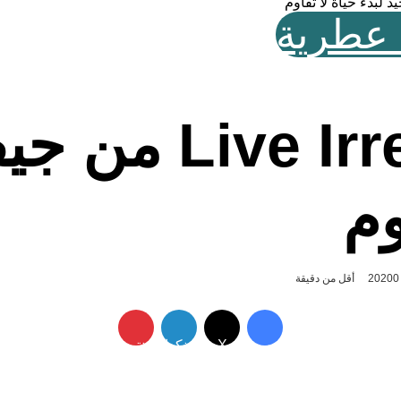
 عطرية
resistible EDP
وم
0
أقل من دقيقة
فيسبوك
X
لينكدإن
بينتيريست