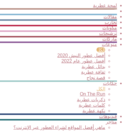
لمحة عطرية
الجديد
مقالات
تجارب
مكونات
ترشيحات
ماركات
منوعات
الكل
أفضل عطور النيش 2020
أفضل عطور عام 2022
بدائل عطرية
ثقافة عطرية
قصة نجاح
حكايات
الكل
On The Run
ذكريات عطرية
كلمات عطرية
نكهة عطرية
فيديوهات
متاجر
ماهي أفضل المواقع لشراء العطور عبر الإنترنت؟