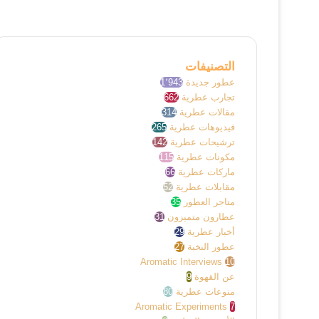
التصنيفات
عطور جديدة
1٬943
تجارب عطرية
662
مقالات عطرية
314
فيديوهات عطرية
265
ترشيحات عطرية
142
مكونات عطرية
115
ماركات عطرية
66
مقابلات عطرية
52
متاجر العطور
35
عطارون متميزون
31
أخبار عطرية
29
عطور النخبة
27
Aromatic Interviews
10
عن القهوة
9
منوعات عطرية
80
Aromatic Experiments
7