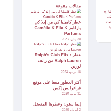
مقالات متنوعة
تاريخ
كية
عطر كاميليا كي من إيلا كي
تعدد
ا
بارفامز Camélia K Ella K
Parfums
30 يناير، 2023
عطر Ralph’s Club Elixir
Ralph Lauren من رالف
لورين
18 يوليو، 2023
أكثر العطور مبيعا على موقع
فراغرانس إكس
31 مايو، 2020
إيما ستون وعطرها المفضل
2 أبريل، 2020