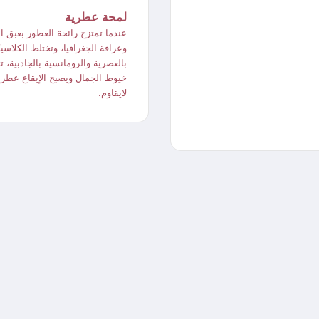
ك
لمحة عطرية
عندما تمتزج رائحة العطور بعبق ال
ريست
وعراقة الجغرافيا، وتختلط الكلاسي
ن
بالعصرية والرومانسية بالجاذبية، ت
‫Yo
خيوط الجمال ويصبح الإيقاع عطري
رام
لايقاوم.
م
‫