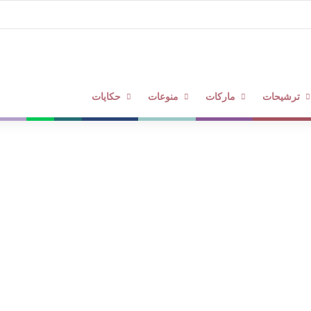
فيديوهات
متاجر
نوت
ترشيحات
ماركات
منوعات
حكايات