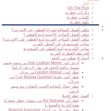
الكل
On The Run
ذكريات عطرية
كلمات عطرية
نكهة عطرية
فيديوهات
متاجر
ماهي أفضل المواقع لشراء العطور عبر الإنترنت؟
ماهي أفضل المتاجر الأجنبية لبيع العطور؟
ماهي أفضل المتاجر العربية لبيع العطور على الإنترنت؟
متاجر بلومينغديلز في الوطن العربي
متاجر إلكترونية لبيع العطور في السعودية
الخريطة العطرية العربية
نوتات
أجمل 4 عطور من الجلد
عطرية
أيرش ليذر Irish Leather Memo من ميمو يجسد
نسمة برائحة الجلود في نهار بارد في أيرلندا
عطر لندن London Widian من وديان
عطر كيور بيلوغا Cuir Beluga Guerlain من
جيرلان
عطر جمال النجادة الجديد بالتعاون مع ميمو
باريس
أفضل عطر فانيلا
عطر أني Ani Nishane من نيشان عطر يشعرك
بقوة التاريخ والحضارة
عطر ماتيريال من أمواج Material Amouage