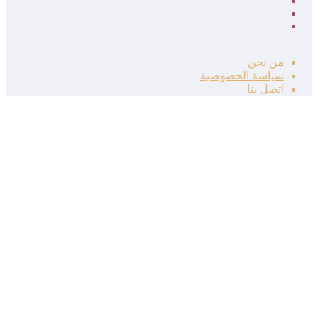
انستقرام
تيلقرام
‫TikTok
من نحن
سياسة الخصوصية
اتصل بنا
زر
الذهاب
إلى
الأعلى