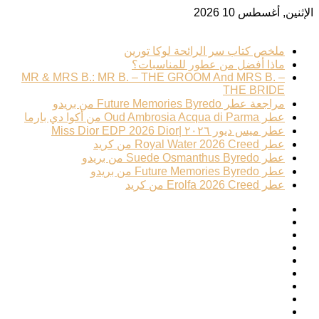
الإثنين, أغسطس 10 2026
ترند عطري
ملخص كتاب سر الرائحة لوكا تورين
ماذا أفضل من عطور للمناسبات؟
MR & MRS B.: MR B. – THE GROOM And MRS B. –
THE BRIDE
مراجعة عطر Future Memories Byredo من بريدو
عطر Oud Ambrosia Acqua di Parma من أكوا دي بارما
عطر ميس ديور ٢٠٢٦ |Miss Dior EDP 2026 Dior
عطر Royal Water 2026 Creed من كريد
عطر Suede Osmanthus Byredo من بريدو
عطر Future Memories Byredo من بريدو
عطر Erolfa 2026 Creed من كريد
فيسبوك
‫X
بينتيريست
لينكدإن
‫YouTube
انستقرام
تيلقرام
‫TikTok
تسجيل