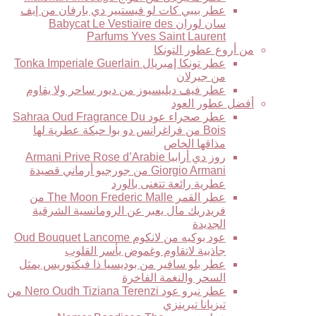
عطر بيبي كات لو فيستيير دي بارفان من إيف
سان لوران Babycat Le Vestiaire des
Parfums Yves Saint Laurent
من أروع عطور التونكا
عطر تونكا إمبريال Tonka Imperiale Guerlain
من جيرلان
عطر فيف ديليسيوز من ديور ساحر ولا يقاوم
أفضل عطور العود
عطر صحراء عود Sahraa Oud Fragrance Du
Bois من فراغرانس دو بوا حبكة عطرية لها
مذاقها الخاص
روز دي أرابيا Armani Prive Rose d’Arabie
Giorgio Armani من جورجيو أرماني قصيدة
عطرية رائعة تتغنى بالورد
عطر القمر The Moon Frederic Malle من
فريدريك مال يعبر عن الرومانسية الشرقية
الجديدة
عود بوكيه من لانكوم Oud Bouquet Lancome
جاذبية لاتقاوم وغموض يأسر القلوب
عطر بلو سافير من بوديسيا ذا فيكتوريس يمثل
السحر والنغمة الفاخرة
عطر نيرو عود Nero Oudh Tiziana Terenzi من
تيزيانا تيرينزي