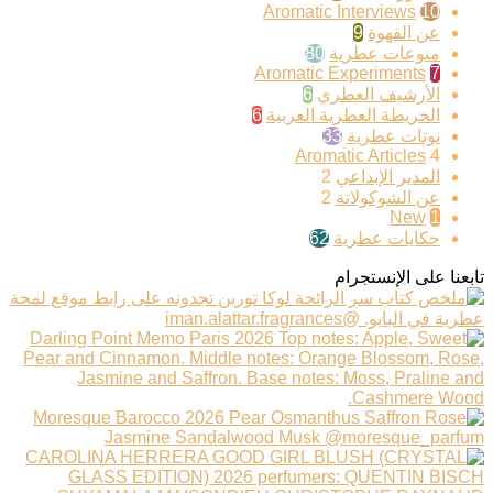
Aromatic Interviews
10
عن القهوة
9
منوعات عطرية
80
Aromatic Experiments
7
الأرشيف العطري
6
الخريطة العطرية العربية
6
نوتات عطرية
33
Aromatic Articles
4
المدير الإبداعي
2
عن الشوكولاتة
2
New
1
حكايات عطرية
62
تابعنا على الإنستجرام