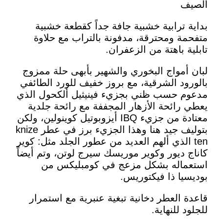
الصيف
بداية ترابية خشبية جافة جداً كقطعة خشبية
متفحمة ومحترقة، مدفونة بالتراب مع حلاوة
تابلية باهتة من الزعفران.
لبان أمواج البخوري والشهير بأبهى حلة ممزوج
بالورود الشرقية، مع بروز خفيف للورد الطائفي
مدعوم حسب ظني بجزيء فينيثيل ألكحول الذي
يعطي رائحة الأزهار المجففة مع رائحة جلدية
معتادة من جزيء IBQ أيزوبوتيل كوينولين، ولكن
بتوليف جيد هنا وهذا الجزيء برز في عطر knize
ten الذي ألهم العديد من عطور الجلد مثل: كوير
كاناج ديور وكوير موريسك سيرج لوتن، وتم أيضاً
استعماله بشكل مزعج في كومبليكس من
بوديسيا ذا فيكتوريس.
قاعدة العطر دخانية تبغية عنبرية مع استمرار
للجلود للنهاية.⁩