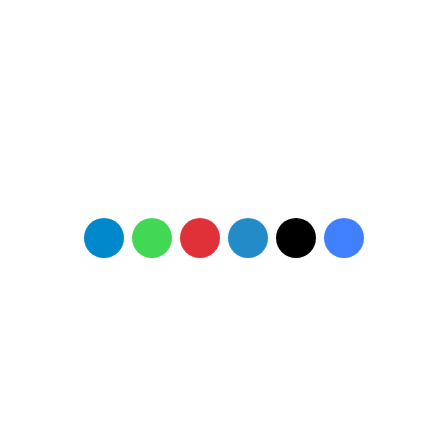
فيسبوك
‫X
لينكدإن
بينتيريست
واتساب
تيلقرام