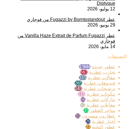
Diptyque
12 يوليو، 2026
عطر Fugazzi by Borntostandout من فوجازي
29 يونيو، 2026
عطر Vanilla Haze Extrait de Parfum Fugazzi من
فوجازي
14 مايو، 2026
التصنيفات
عطور جديدة
1٬944
تجارب عطرية
663
مقالات عطرية
315
فيديوهات عطرية
265
ترشيحات عطرية
143
مكونات عطرية
115
ماركات عطرية
66
مقابلات عطرية
52
متاجر العطور
35
عطارون متميزون
31
أخبار عطرية
29
عطور النخبة
27