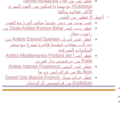
عطر نمر من Nemer Boadicea The
Victorious بوديسيا ذا فيكتوريس العود النمري
الأكثر فخامة وتألقا
أجمل 6 عطور من العنبر
عنبر نويت من ديور عندما يتناغم الورد مع العنبر
عطر ديب عنبر Deep Amber Ramon Bejar من
رامون بيجار
عطر عنبر إيترنل Ambre Eternel Guerlain من
جيرلان، نفحات خشبية فاخرة تمتزج مع سحر
المكونات الشرقية
عطر أمبرا Ambra Mediterranea Profumi del
Forte من بيرفيومي ديل فورتي
عطر عنبر انتنس Amber Intense Fragrance
du Bois من فراغرانس دو بوا
عطر جراند سوار Grand Soir Maison Francis
Kurkdjian من فرانسيس كركدجيان
Elite
الوضع
بحث
المظلم
عن