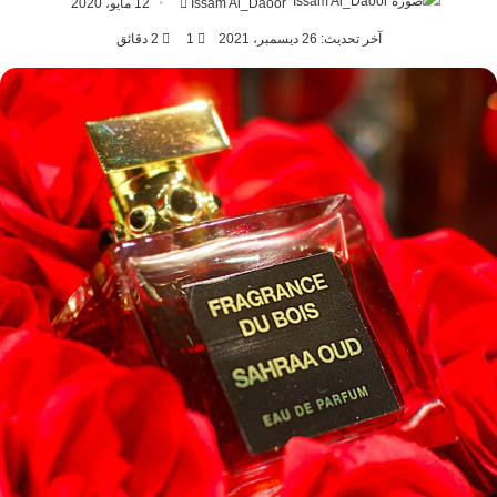
أرسل
Issam Al_Daoor
12 مايو، 2020
بريدا
آخر تحديث: 26 ديسمبر، 2021
1
2 دقائق
إلكترونيا