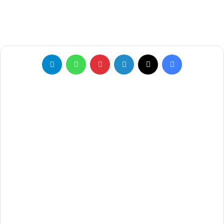
فيسبوك
‫X
لينكدإن
بينتيريست
واتساب
تيلقرام