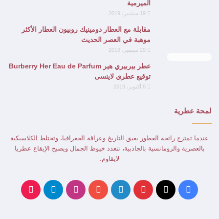
الميرمية
19 سبتمبر، 2019
مقابلة مع العطار دومينيك روبيون العطار الأكثر
موهبة في العصر الحديث
29 سبتمبر، 2019
8.3
عطر بيربيري هير Burberry Her Eau de Parfum
توقيع عطري لاينسى
8 أكتوبر، 2019
لمحة عطرية
عندما تمتزج رائحة العطور بعبق التاريخ وعراقة الجغرافيا، وتختلط الكلاسيكية
بالعصرية والرومانسية بالجاذبية، تتعدد خيوط الجمال ويصبح الإيقاع عطريا
لايقاوم.
‫X
فيسبوك
بينتيريست
لينكدإن
‫YouTube
انستقرام
تيلقرام
‫TikTok