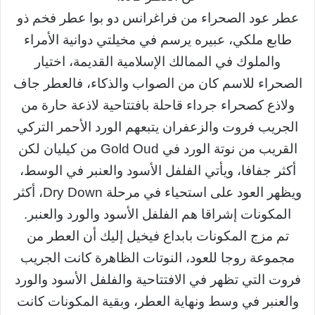
عطر عود الصحراء من فراغرانس دو بوا عطر فخم ذو
طابع ملكي، عبيره يرسم في مخيلتي دوانية الأمراء
والملوك في الممالك الإسلامية القديمة، اختيار
الصحراء للاسم كان من الصواب والذكاء، فالعطر جاف
ولاذع كصحراء جرداء قاحلة بافتتاحية لاذعة حارة من
الجريب فروت والزعفران يتبعهم الورد الأحمر التركي
القريب من نوتة الورد في Gold Oud من كيليان لكن
أكثر جفافا، ويأتي الفلفل الأسود والعنبر في الوسط،
ويظهر العود على استحياء في مرحلة Dry Down، أكثر
المكونات إشراقا هم الفلفل الأسود والورد والعنبر.
تم مزج المكونات بابداع فيخيل إليك أن العطر من
مجموعة روجا للعود، النوتات الظاهرة كانت الجريب
فروت التي تظهر في الافتتاحية والفلفل الأسود والورد
والعنبر في وسط ونهاية العطر، وبقية المكونات كانت