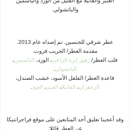
العنبر والفانيلا مع القليل من الورد والياسمين
والباتشولي.
عطر شرقي للجنسين. تم إصداه عام 2013.
مقدمة العطر/ الجريب فروت.
قلب العطر/
زهور إبرة الراعي
، الورد،
الياسمين
،
الباتشولي
.
قاعدة العطر/ الفلفل الأسود، خشب الصندل،
الزعفران
،
الفانيلا
،
العنبر
،
العود
.
وقد أعجبنا تعليق أحد المتابعين على موقع فراجرانتيكا
عن العطر قائلا: