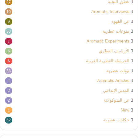
عطور النخبة
27
Aromatic Interviews
10
عن القهوة
9
منوعات عطرية
80
Aromatic Experiments
7
الأرشيف العطري
6
الخريطة العطرية العربية
6
نوتات عطرية
33
Aromatic Articles
4
المدير الإبداعي
2
عن الشوكولاتة
2
New
1
حكايات عطرية
62