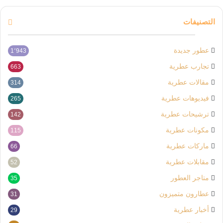
التصنيفات
عطور جديدة
1٬943
تجارب عطرية
663
مقالات عطرية
314
فيديوهات عطرية
265
ترشيحات عطرية
142
مكونات عطرية
115
ماركات عطرية
66
مقابلات عطرية
52
متاجر العطور
35
عطارون متميزون
31
أخبار عطرية
29