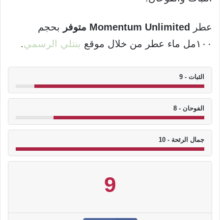
عطر
Momentum Unlimited متوفر
بحجم
١٠٠مل ماء عطر من خلال موقع
بنتلي الرسمي
.
الثبات - 9
الفوحان - 8
جمال الرئحة - 10
9