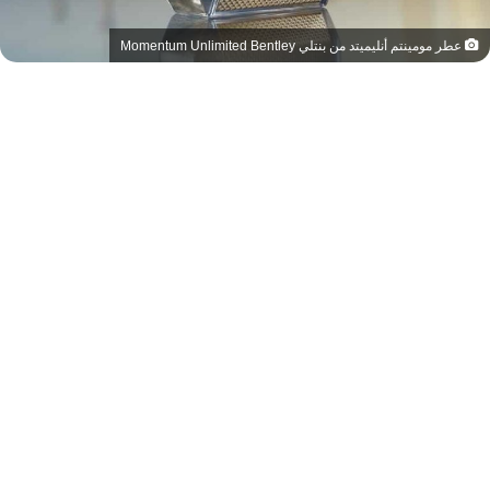
عطر مومينتم أنليميتد من بنتلي Momentum Unlimited Bentley