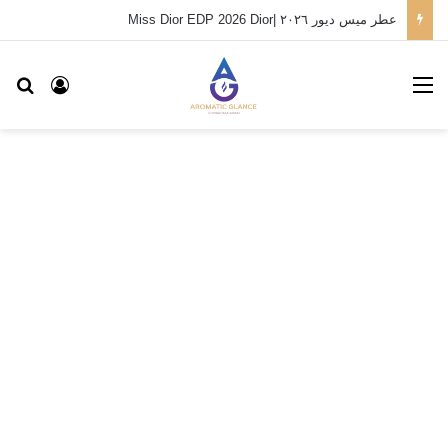
عطر ميس ديور ٢٠٢٦ |Miss Dior EDP 2026 Dior
القائمة
بح
تسجيل ا