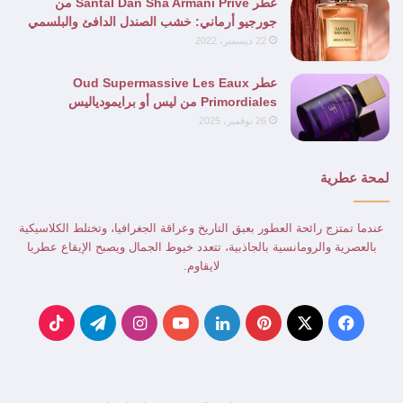
عطر Santal Dān Shā Armani Privé من
جورجيو أرماني: خشب الصندل الدافئ والبلسمي
22 ديسمبر، 2022
عطر Oud Supermassive Les Eaux
Primordiales من ليس أو برايمودياليس
26 نوفمبر، 2025
لمحة عطرية
عندما تمتزج رائحة العطور بعبق التاريخ وعراقة الجغرافيا، وتختلط الكلاسيكية
بالعصرية والرومانسية بالجاذبية، تتعدد خيوط الجمال ويصبح الإيقاع عطريا
لايقاوم.
‫X
فيسبوك
بينتيريست
لينكدإن
‫YouTube
انستقرام
تيلقرام
‫TikTok