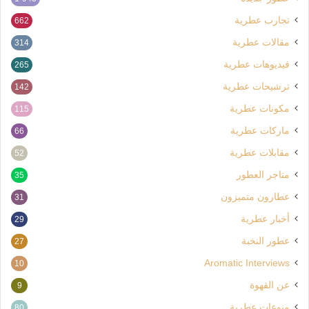
تجارب عطرية
662
مقالات عطرية
314
فيديوهات عطرية
265
ترشيحات عطرية
142
مكونات عطرية
115
ماركات عطرية
66
مقابلات عطرية
52
متاجر العطور
35
عطارون متميزون
31
أخبار عطرية
29
عطور النخبة
27
Aromatic Interviews
10
عن القهوة
9
منوعات عطرية
80