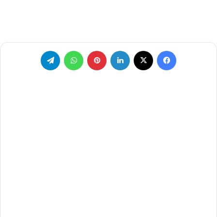
فيسبوك
‫X
لينكدإن
بينتيريست
واتساب
تيلقرام