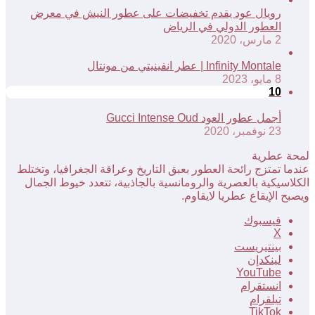
رويال عود يقدم تخفيضات على عطور النيش في معرض
العطور الدولي في الرياض
2 مارس، 2020
Infinity Montale | عطر انفينيتي من مونتال
8 مايو، 2023
10
أجمل عطور العود Gucci Intense Oud
23 نوفمبر، 2020
لمحة عطرية
عندما تمتزج رائحة العطور بعبق التاريخ وعراقة الجغرافيا، وتختلط
الكلاسيكية بالعصرية والرومانسية بالجاذبية، تتعدد خيوط الجمال
ويصبح الإيقاع عطريا لايقاوم.
فيسبوك
‫X
بينتيريست
لينكدإن
‫YouTube
انستقرام
تيلقرام
‫TikTok