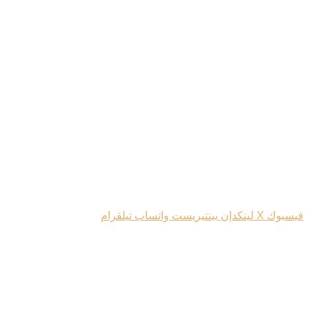
فيسبوك
‫X
لينكدإن
بينتيريست
واتساب
تيلقرام