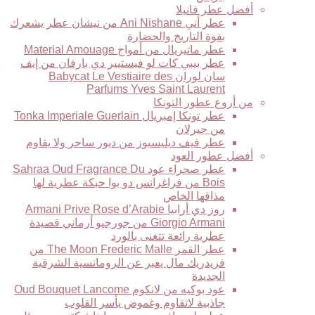
أفضل عطر فانيلا
عطر أني Ani Nishane من نيشان عطر يشعرك
بقوة التاريخ والحضارة
عطر ماتيريال من أمواج Material Amouage
عطر بيبي كات لو فيستيير دي بارفان من إيف
سان لوران Babycat Le Vestiaire des
Parfums Yves Saint Laurent
من أروع عطور التونكا
عطر تونكا إمبريال Tonka Imperiale Guerlain
من جيرلان
عطر فيف ديليسيوز من ديور ساحر ولا يقاوم
أفضل عطور العود
عطر صحراء عود Sahraa Oud Fragrance Du
Bois من فراغرانس دو بوا حبكة عطرية لها
مذاقها الخاص
روز دي أرابيا Armani Prive Rose d’Arabie
Giorgio Armani من جورجيو أرماني قصيدة
عطرية رائعة تتغنى بالورد
عطر القمر The Moon Frederic Malle من
فريدريك مال يعبر عن الرومانسية الشرقية
الجديدة
عود بوكيه من لانكوم Oud Bouquet Lancome
جاذبية لاتقاوم وغموض يأسر القلوب