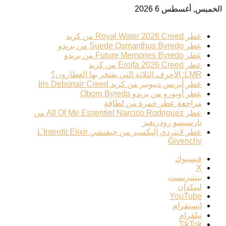
الخميس, أغسطس 6 2026
ترند عطري
عطر Royal Water 2026 Creed من كريد
عطر Suede Osmanthus Byredo من بريدو
عطر Future Memories Byredo من بريدو
عطر Erolfa 2026 Creed من كريد
LMR: الأحرف الثلاثة التي يفتخر بها العطارون؟
عطر أيريس ديبونير من كريد Iris Debonair Creed
عطر أوبورو من بريدو Oboro Byredo
مراجعة عطر خمرة من لطافة
عطر All Of Me Essentiel Narciso Rodriguez من
نارسيسو رودريغيز
عطر لانتردي إليكسير من جيفنشي L’Interdit Elixir
Givenchy
فيسبوك
‫X
بينتيريست
لينكدإن
‫YouTube
انستقرام
تيلقرام
‫TikTok