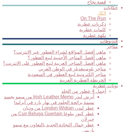
قصة نجاح
حكايات
الكل
On The Run
ذكريات عطرية
كلمات عطرية
نكهة عطرية
فيديوهات
متاجر
ماهي أفضل المواقع لشراء العطور عبر الإنترنت؟
ماهي أفضل المتاجر الأجنبية لبيع العطور؟
ماهي أفضل المتاجر العربية لبيع العطور على الإنترنت؟
متاجر بلومينغديلز في الوطن العربي
متاجر إلكترونية لبيع العطور في السعودية
الخريطة العطرية العربية
نوتات عطرية
أجمل 4 عطور من الجلد
أيرش ليذر Irish Leather Memo من ميمو يجسد
نسمة برائحة الجلود في نهار بارد في أيرلندا
عطر لندن London Widian من وديان
عطر كيور بيلوغا Cuir Beluga Guerlain من
جيرلان
عطر جمال النجادة الجديد بالتعاون مع ميمو
باريس