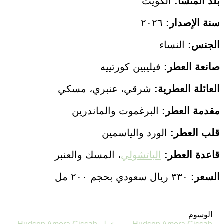
بلد المنشأ:
الكويت
سنة الإصدار:
٢٠٢٦
الجنس:
النساء
صانعة العطر:
فيليبين كورتييه
العائلة العطرية:
شرقي، عنبري، مسكي
مقدمة العطر:
البرغموت والماندرين
قلب العطر:
الورد والياسمين
قاعدة العطر:
الباتشولي
، المسك والعنبر
السعر:
٣٣٠ ريال سعودي بحجم ٢٠٠ مل
الوسوم