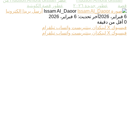
Hudson Amora Gissah
عطر Hudson Amora Gissah من
قصة
عطور جديدة ٢٠٢٦
عطور قصة الكويتية
Issam Al_Daoor
أرسل بريدا إلكترونيا
6 فبراير، 2026
آخر تحديث: 6 فبراير، 2026
0
أقل من دقيقة
فيسبوك
‫X
لينكدإن
بينتيريست
واتساب
تيلقرام
فيسبوك
‫X
لينكدإن
بينتيريست
واتساب
تيلقرام