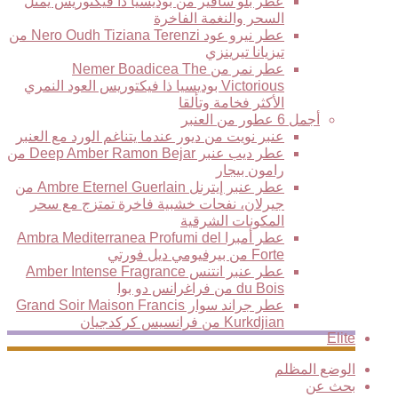
عطر بلو سافير من بوديسيا ذا فيكتوريس يمثل
السحر والنغمة الفاخرة
عطر نيرو عود Nero Oudh Tiziana Terenzi من
تيزيانا تيرينزي
عطر نمر من Nemer Boadicea The
Victorious بوديسيا ذا فيكتوريس العود النمري
الأكثر فخامة وتألقا
أجمل 6 عطور من العنبر
عنبر نويت من ديور عندما يتناغم الورد مع العنبر
عطر ديب عنبر Deep Amber Ramon Bejar من
رامون بيجار
عطر عنبر إيترنل Ambre Eternel Guerlain من
جيرلان، نفحات خشبية فاخرة تمتزج مع سحر
المكونات الشرقية
عطر أمبرا Ambra Mediterranea Profumi del
Forte من بيرفيومي ديل فورتي
عطر عنبر انتنس Amber Intense Fragrance
du Bois من فراغرانس دو بوا
عطر جراند سوار Grand Soir Maison Francis
Kurkdjian من فرانسيس كركدجيان
Elite
الوضع المظلم
بحث عن