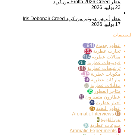
عطر Erolfa 2026 Creed من كريد
23 يوليو، 2026
عطر أيريس ديبونير من كريد Iris Debonair Creed
17 يوليو، 2026
التصنيفات
عطور جديدة
1٬941
تجارب عطرية
662
مقالات عطرية
314
فيديوهات عطرية
265
ترشيحات عطرية
142
مكونات عطرية
115
ماركات عطرية
66
مقابلات عطرية
52
متاجر العطور
35
عطارون متميزون
31
أخبار عطرية
29
عطور النخبة
27
Aromatic Interviews
10
عن القهوة
9
منوعات عطرية
80
Aromatic Experiments
7