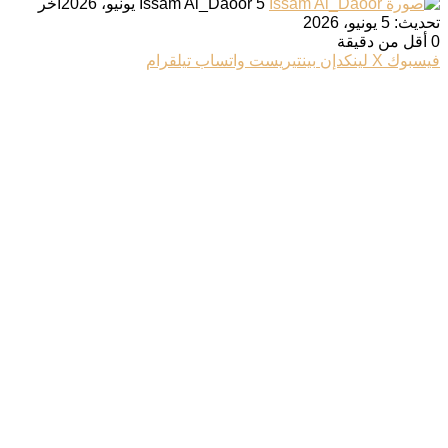
أرسل
5 يونيو، 2026
Issam Al_Daoor
آخر
بريدا
تحديث: 5 يونيو، 2026
إلكترونيا
0
أقل من دقيقة
‫X
تيلقرام
لينكدإن
واتساب
فيسبوك
بينتيريست
فيسبوك
‫X
لينكدإن
بينتيريست
واتساب
تيلقرام