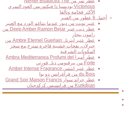
عطر نمر من Nemer Boadicea The
Victorious بوديسيا ذا فيكتوريس العود النمري
الأكثر فخامة وتألقا
أجمل 6 عطور من العنبر
عنبر نويت من ديور عندما يتناغم الورد مع العنبر
عطر ديب عنبر Deep Amber Ramon Bejar من
رامون بيجار
عطر عنبر إيترنل Ambre Eternel Guerlain من
جيرلان، نفحات خشبية فاخرة تمتزج مع سحر
المكونات الشرقية
عطر أمبرا Ambra Mediterranea Profumi del
Forte من بيرفيومي ديل فورتي
عطر عنبر انتنس Amber Intense Fragrance
du Bois من فراغرانس دو بوا
عطر جراند سوار Grand Soir Maison Francis
Kurkdjian من فرانسيس كركدجيان
Elite
الوضع
بحث
المظلم
عن