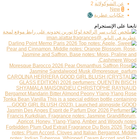
عن الشوكولاتة
2
New
1
حكايات عطرية
62
تابعنا على الإنستجرام