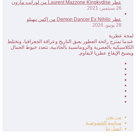
عطر Laurent Mazzone Kingkydise من لورانت مازون
26 سبتمبر، 2021
عطر Demon Dancer Ex Nihilo من إكس نيهيلو
28 يونيو، 2026
لمحة عطرية
عندما تمتزج رائحة العطور بعبق التاريخ وعراقة الجغرافيا، وتختلط
الكلاسيكية بالعصرية والرومانسية بالجاذبية، تتعدد خيوط الجمال
ويصبح الإيقاع عطريا لايقاوم.
فيسبوك
‫X
بينتيريست
لينكدإن
‫YouTube
انستقرام
تيلقرام
‫TikTok
من نحن
سياسة الخصوصية
اتصل بنا