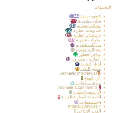
التصنيفات
عطور جديدة
1٬944
تجارب عطرية
663
مقالات عطرية
315
فيديوهات عطرية
265
ترشيحات عطرية
143
مكونات عطرية
115
ماركات عطرية
66
مقابلات عطرية
52
متاجر العطور
35
عطارون متميزون
31
أخبار عطرية
29
عطور النخبة
27
Aromatic Interviews
10
عن القهوة
9
منوعات عطرية
80
Aromatic Experiments
7
الأرشيف العطري
6
الخريطة العطرية العربية
6
نوتات عطرية
33
Aromatic Articles
4
المدير الإبداعي
2