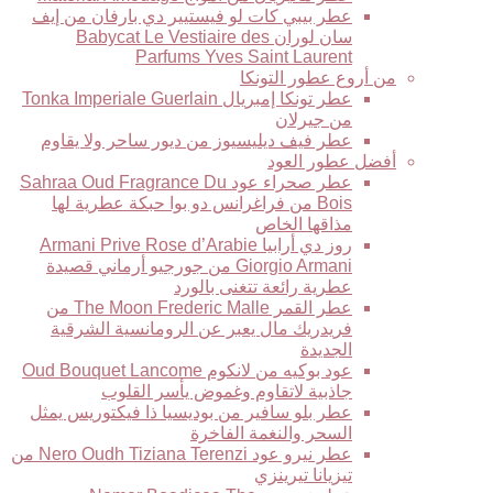
عطر بيبي كات لو فيستيير دي بارفان من إيف
سان لوران Babycat Le Vestiaire des
Parfums Yves Saint Laurent
من أروع عطور التونكا
عطر تونكا إمبريال Tonka Imperiale Guerlain
من جيرلان
عطر فيف ديليسيوز من ديور ساحر ولا يقاوم
أفضل عطور العود
عطر صحراء عود Sahraa Oud Fragrance Du
Bois من فراغرانس دو بوا حبكة عطرية لها
مذاقها الخاص
روز دي أرابيا Armani Prive Rose d’Arabie
Giorgio Armani من جورجيو أرماني قصيدة
عطرية رائعة تتغنى بالورد
عطر القمر The Moon Frederic Malle من
فريدريك مال يعبر عن الرومانسية الشرقية
الجديدة
عود بوكيه من لانكوم Oud Bouquet Lancome
جاذبية لاتقاوم وغموض يأسر القلوب
عطر بلو سافير من بوديسيا ذا فيكتوريس يمثل
السحر والنغمة الفاخرة
عطر نيرو عود Nero Oudh Tiziana Terenzi من
تيزيانا تيرينزي