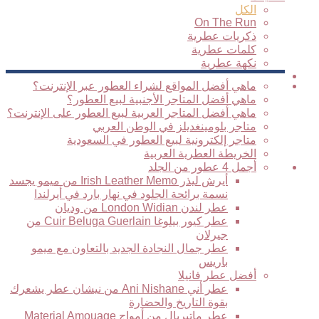
الكل
On The Run
ذكريات عطرية
كلمات عطرية
نكهة عطرية
فيديوهات
متاجر
ماهي أفضل المواقع لشراء العطور عبر الإنترنت؟
ماهي أفضل المتاجر الأجنبية لبيع العطور؟
ماهي أفضل المتاجر العربية لبيع العطور على الإنترنت؟
متاجر بلومينغديلز في الوطن العربي
متاجر إلكترونية لبيع العطور في السعودية
الخريطة العطرية العربية
نوتات
أجمل 4 عطور من الجلد
عطرية
أيرش ليذر Irish Leather Memo من ميمو يجسد
نسمة برائحة الجلود في نهار بارد في أيرلندا
عطر لندن London Widian من وديان
عطر كيور بيلوغا Cuir Beluga Guerlain من
جيرلان
عطر جمال النجادة الجديد بالتعاون مع ميمو
باريس
أفضل عطر فانيلا
عطر أني Ani Nishane من نيشان عطر يشعرك
بقوة التاريخ والحضارة
عطر ماتيريال من أمواج Material Amouage