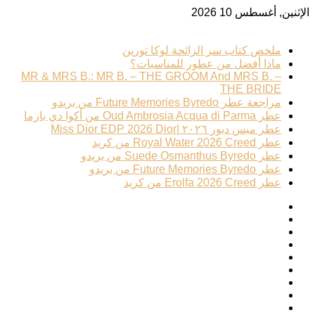
الإثنين, أغسطس 10 2026
ترند عطري
ملخص كتاب سر الرائحة لوكا تورين
ماذا أفضل من عطور للمناسبات؟
MR & MRS B.: MR B. – THE GROOM And MRS B. –
THE BRIDE
مراجعة عطر Future Memories Byredo من بريدو
عطر Oud Ambrosia Acqua di Parma من أكوا دي بارما
عطر ميس ديور ٢٠٢٦ |Miss Dior EDP 2026 Dior
عطر Royal Water 2026 Creed من كريد
عطر Suede Osmanthus Byredo من بريدو
عطر Future Memories Byredo من بريدو
عطر Erolfa 2026 Creed من كريد
فيسبوك
‫X
بينتيريست
لينكدإن
‫YouTube
انستقرام
تيلقرام
‫TikTok
تسجيل