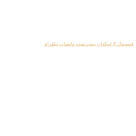
فيسبوك
‫X
لينكدإن
بينتيريست
واتساب
تيلقرام