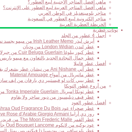
ماهي أفضل المتاجر الأجنبية لبيع العطور؟
ماهي أفضل المتاجر العربية لبيع العطور على الإنترنت؟
متاجر بلومينغديلز في الوطن العربي
متاجر إلكترونية لبيع العطور في السعودية
الخريطة العطرية العربية
نوتات عطرية
أجمل 4 عطور من الجلد
أيرش ليذر Irish Leather Memo من ميمو يجسد نسمة برائحة الجلود في نهار بارد في أيرلندا
عطر لندن London Widian من وديان
عطر كيور بيلوغا Cuir Beluga Guerlain من جيرلان
عطر جمال النجادة الجديد بالتعاون مع ميمو باريس
أفضل عطر فانيلا
عطر أني Ani Nishane من نيشان عطر يشعرك بقوة التاريخ والحضارة
عطر ماتيريال من أمواج Material Amouage
عطر بيبي كات لو فيستيير دي بارفان من إيف سان لوران stiaire des Parfums Yves Saint Laurent
من أروع عطور التونكا
عطر تونكا إمبريال Tonka Imperiale Guerlain من جيرلان
عطر فيف ديليسيوز من ديور ساحر ولا يقاوم
أفضل عطور العود
عطر صحراء عود Sahraa Oud Fragrance Du Bois من فراغرانس دو بوا حبكة عطرية لها مذاقها الخاص
روز دي أرابيا Armani Prive Rose d’Arabie Giorgio Armani من جورجيو أرماني قصيدة عطرية رائعة تتغنى بالورد
عطر القمر The Moon Frederic Malle من فريدريك مال يعبر عن الرومانسية الشرقية الجديدة
عود بوكيه من لانكوم Oud Bouquet Lancome جاذبية لاتقاوم وغموض يأسر القلوب
عطر بلو سافير من بوديسيا ذا فيكتوريس يمثل السح