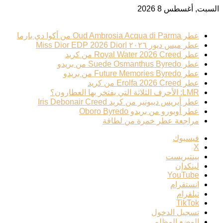
السبت, أغسطس 8 2026
ترند عطري
عطر Oud Ambrosia Acqua di Parma من أكوا دي بارما
عطر ميس ديور ٢٠٢٦ |Miss Dior EDP 2026 Dior
عطر Royal Water 2026 Creed من كريد
عطر Suede Osmanthus Byredo من بريدو
عطر Future Memories Byredo من بريدو
عطر Erolfa 2026 Creed من كريد
LMR: الأحرف الثلاثة التي يفتخر بها العطارون؟
عطر أيريس ديبونير من كريد Iris Debonair Creed
عطر أوبورو من بريدو Oboro Byredo
مراجعة عطر خمرة من لطافة
فيسبوك
‫X
بينتيريست
لينكدإن
‫YouTube
انستقرام
تيلقرام
‫TikTok
تسجيل الدخول
الوضع المظلم