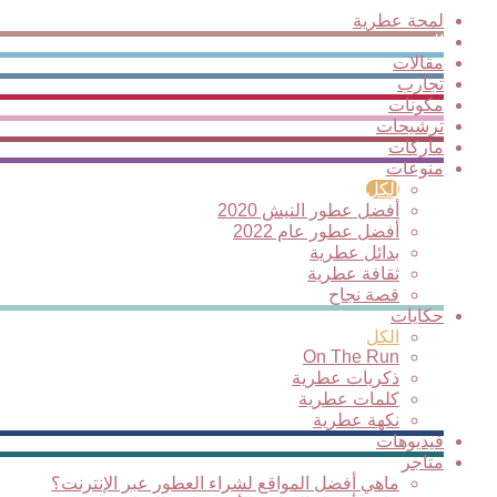
لمحة عطرية
الجديد
مقالات
تجارب
مكونات
ترشيحات
ماركات
منوعات
الكل
أفضل عطور النيش 2020
أفضل عطور عام 2022
بدائل عطرية
ثقافة عطرية
قصة نجاح
حكايات
الكل
On The Run
ذكريات عطرية
كلمات عطرية
نكهة عطرية
فيديوهات
متاجر
ماهي أفضل المواقع لشراء العطور عبر الإنترنت؟