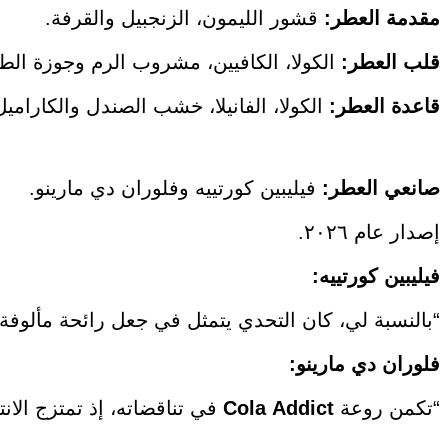
مقدمة العطر:
قشور الليمون، الزنجبيل والقرفة.
قلب
العطر:
الكولا، الكافيين، مشروب الرم وجوزة الط
قاعدة
العطر:
الكولا، الفانيلا، خشب الصندل والكاراميل
صانعي
العطر:
فيليبين كورتييه وفلوران دي مارينو.
إصدار عام ٢٠٢٦.
فيليبين كورتييه:
“بالنسبة لي، كان التحدي يتمثل في جعل رائحة مألوفة
فلوران دي مارينو:
“تكمن روعة
Addict
Cola
في تناقضاته، إذ تمتزج الا