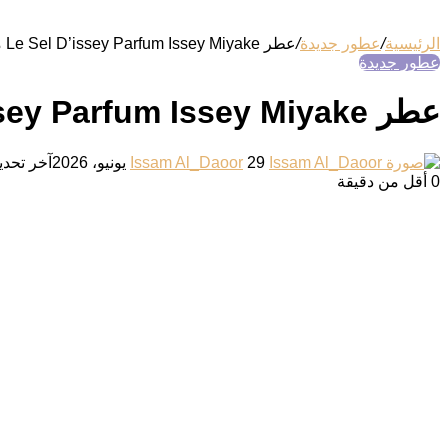
الرئيسية
/
عطور جديدة
/
عطر Le Sel D’issey Parfum Issey Miyake من إيسي مياكي
عطور جديدة
عطر Le Sel D’issey Parfum Issey Miyake من إيسي مياكي
أرسل
29 يونيو، 2026
Issam Al_Daoor
آخر تحديث: 9 يولي
بريدا
0
أقل من دقيقة
إلكترونيا