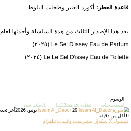
قاعدة
العطر:
أكورد العنبر وطحلب البلوط.
يعد هذا الإصدار الثالث من هذة السلسلة وأحدثها لعام ٢٠٢٦ من توقيع
Le Sel D’issey Eau de Parfum (٢٠٢٥)
Le Le Sel D’issey Eau de Toilette (٢٠٢٤)
الوسوم
إيسي مياكي
عطور جديدة ٢٠٢٦
كونتان بيش
أرسل
29 يونيو، 2026
Issam Al_Daoor
آخر تحديث: 9 يولي
بريدا
0
أقل من دقيقة
‫X
تيلقرام
لينكدإن
واتساب
فيسبوك
بينتيريست
إلكترونيا
فيسبوك
‫X
لينكدإن
بينتيريست
واتساب
تيلقرام