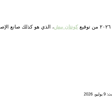
كونتان
بيش
، الذي هو كذلك صانع الإصد
و، 2026