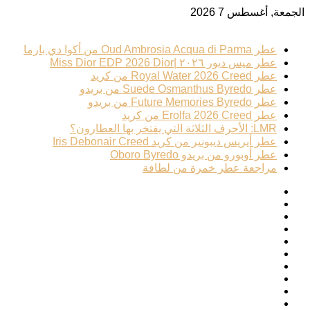
الجمعة, أغسطس 7 2026
ترند عطري
عطر Oud Ambrosia Acqua di Parma من أكوا دي بارما
عطر ميس ديور ٢٠٢٦ |Miss Dior EDP 2026 Dior
عطر Royal Water 2026 Creed من كريد
عطر Suede Osmanthus Byredo من بريدو
عطر Future Memories Byredo من بريدو
عطر Erolfa 2026 Creed من كريد
LMR: الأحرف الثلاثة التي يفتخر بها العطارون؟
عطر أيريس ديبونير من كريد Iris Debonair Creed
عطر أوبورو من بريدو Oboro Byredo
مراجعة عطر خمرة من لطافة
فيسبوك
‫X
بينتيريست
لينكدإن
‫YouTube
انستقرام
تيلقرام
‫TikTok
تسجيل
الوضع
الدخول