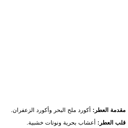
‫X
تيلقرام
لينكدإن
واتساب
فيسبوك
بينتيريست
مقدمة
العطر:
أكورد ملح البحر وأكورد الزعفران.
قلب
العطر:
أعشاب بحرية ونوتات خشبية.