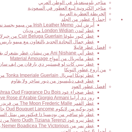
متاجر بلومينغديلز في الوطن العربي
متاجر إلكترونية لبيع العطور في السعودية
الخريطة العطرية العربية
نوتات
أجمل 4 عطور من الجلد
عطرية
أيرش ليذر Irish Leather Memo من ميمو يجسد نسمة برائحة الجلود في نهار بارد في أيرلندا
عطر لندن London Widian من وديان
عطر كيور بيلوغا Cuir Beluga Guerlain من جيرلان
عطر جمال النجادة الجديد بالتعاون مع ميمو باريس
أفضل عطر فانيلا
عطر أني Ani Nishane من نيشان عطر يشعرك بقوة التاريخ والحضارة
عطر ماتيريال من أمواج Material Amouage
عطر بيبي كات لو فيستيير دي بارفان من إيف سان لوران stiaire des Parfums Yves Saint Laurent
من أروع عطور التونكا
عطر تونكا إمبريال Tonka Imperiale Guerlain من جيرلان
عطر فيف ديليسيوز من ديور ساحر ولا يقاوم
أفضل عطور العود
عطر صحراء عود Sahraa Oud Fragrance Du Bois من فراغرانس دو بوا حبكة عطرية لها مذاقها الخاص
روز دي أرابيا Armani Prive Rose d’Arabie Giorgio Armani من جورجيو أرماني قصيدة عطرية رائعة تتغنى بالورد
عطر القمر The Moon Frederic Malle من فريدريك مال يعبر عن الرومانسية الشرقية الجديدة
عود بوكيه من لانكوم Oud Bouquet Lancome جاذبية لاتقاوم وغموض يأسر القلوب
عطر بلو سافير من بوديسيا ذا فيكتوريس يمثل السح
عطر نيرو عود Nero Oudh Tiziana Terenzi من تيزيانا تيرينزي
عطر نمر من Nemer Boadicea The Victorious بوديسيا ذا فيكتوريس العود النمري الأكثر فخامة وتألقا
أجمل 6 عطور من العنبر