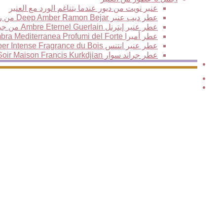
عنبر نويت من ديور عندما يتناغم الورد مع العنبر
عطر ديب عنبر Deep Amber Ramon Bejar من رامون بيجار
عطر عنبر إيترنل Ambre Eternel Guerlain من جيرلان، نفحات خشبية فاخرة تمتزج مع سحر المكونات الشرقية
عطر أمبرا Ambra Mediterranea Profumi del Forte من بيرفيومي ديل فورتي
عطر عنبر انتنس Amber Intense Fragrance du Bois من فراغرانس دو بوا
عطر جراند سوار Grand Soir Maison Francis Kurkdjian من فرانسيس كركدجيان
Elite
الوضع
بحث
المظلم
عن