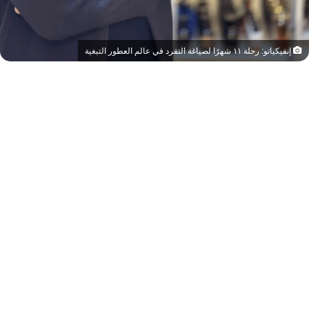
إنفيكياتو: رحلة ١١ شهرًا لصياغة التفرد في عالم العطور التبغية