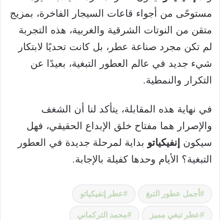
مستوحًى من أجواء قاعات السيجار الفاخرة، بمزيج
متقن من النوتات الشرقية والغربية، هذه التجربة
لم تكن مجرد صناعة عطر، بل كانت تحديًا لابتكار
شيء جديد في عالم العطور التبغية، بعيدًا عن
التكرار والنمطية.
في نهاية هذه المقابلة، يتأكد لنا أن الشغف
والإصرار هما مفتاح خلق الإبداع الحقيقي، فهل
سيكون
إنفيكياتو
بداية لمرحلة جديدة في العطور
التبغية؟ الأيام وحدها كفيلة بالإجابة.
أجمل عطور التبغ
عطر إنفيكياتو
عطر تبغي مميز
محمد التركماني