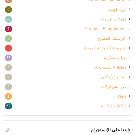
عن القهوة
9
منوعات عطرية
80
Aromatic Experiments
7
الأرشيف العطري
6
الخريطة العطرية العربية
6
نوتات عطرية
33
Aromatic Articles
4
المدير الإبداعي
2
عن الشوكولاتة
2
New
1
حكايات عطرية
62
تابعنا على الإنستجرام