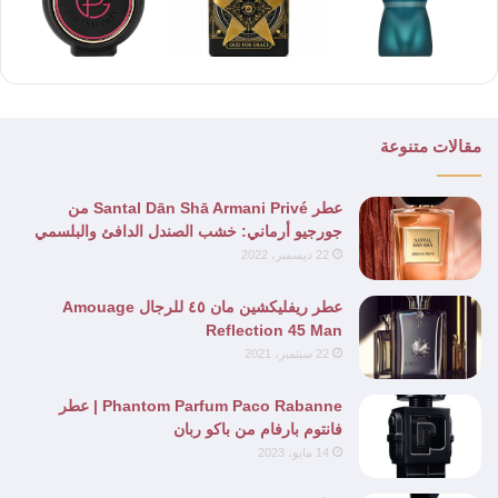
مقالات متنوعة
عطر Santal Dān Shā Armani Privé من
جورجيو أرماني: خشب الصندل الدافئ والبلسمي
22 ديسمبر، 2022
عطر ريفليكشين مان ٤٥ للرجال Amouage
Reflection 45 Man
22 سبتمبر، 2021
Phantom Parfum Paco Rabanne | عطر
فانتوم بارفام من باكو ربان
14 مايو، 2023