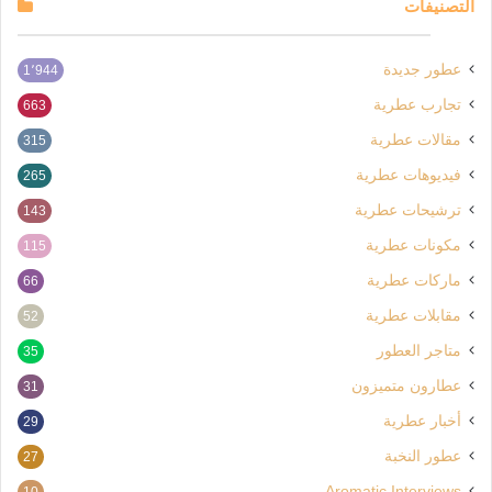
التصنيفات
عطور جديدة
1٬944
تجارب عطرية
663
مقالات عطرية
315
فيديوهات عطرية
265
ترشيحات عطرية
143
مكونات عطرية
115
ماركات عطرية
66
مقابلات عطرية
52
متاجر العطور
35
عطارون متميزون
31
أخبار عطرية
29
عطور النخبة
27
Aromatic Interviews
10