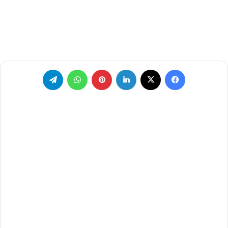
فيسبوك
‫X
لينكدإن
بينتيريست
واتساب
تيلقرام