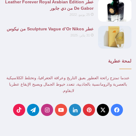
عطر Leather Forever Royal Arabian Edition
De Gabor من دي جابور
25 يونيو، 2022
عطر Sculpture Vague d’Or Nikos من نيكوس
31 يناير، 2025
لمحة عطرية
عندما تمتزج رائحة العطور بعبق التاريخ وعراقة الجغرافيا، وتختلط الكلاسيكية
بالعصرية والرومانسية بالجاذبية، تتعدد خيوط الجمال ويصبح الإيقاع عطريا
لايقاوم.
‫X
فيسبوك
بينتيريست
لينكدإن
‫YouTube
انستقرام
تيلقرام
‫TikTok