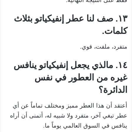
فقط على النتيجة النهائية.
١٣. صف لنا عطر إنفيكياتو بثلاث
كلمات.
متفرد، ملفت، قوي.
١٤. مالذي يجعل إنفيكياتو ينافس
غيره من العطور في نفس
الدائرة؟
أعتقد أن هذا العطر مميز ومختلف تماماً عن أي
عطر تبغي آخر، متفرد ولا شبيه له، أتمنى أن أراه
ينافس في السوق العالمي يوماً ما.