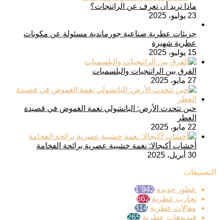
ماذا تريد أن تعرف عن الراتنجات؟
23 يوليو، 2025
جزيئات عطرية صناعية جورماندية مسئولة عن مكونات
عطرية شهيرة
15 يوليو، 2025
الفرق بين الراتنجيات والبلسميات
27 مايو، 2025
حين تتحدث الأرض: الباتشولي نغمة الغموض في قصيدة
العطر
22 مايو، 2025
أخشاب أكيجالا: نغمة خشبية عصرية برائحة الفخامة
30 أبريل، 2025
التصنيفات
عطور جديدة
1٬942
تجارب عطرية
662
مقالات عطرية
314
فيديوهات عطرية
265