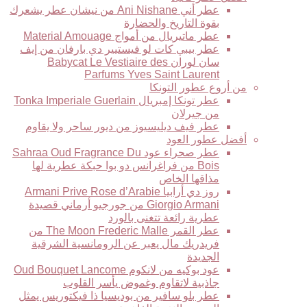
عطر أني Ani Nishane من نيشان عطر يشعرك
بقوة التاريخ والحضارة
عطر ماتيريال من أمواج Material Amouage
عطر بيبي كات لو فيستيير دي بارفان من إيف
سان لوران Babycat Le Vestiaire des
Parfums Yves Saint Laurent
من أروع عطور التونكا
عطر تونكا إمبريال Tonka Imperiale Guerlain
من جيرلان
عطر فيف ديليسيوز من ديور ساحر ولا يقاوم
أفضل عطور العود
عطر صحراء عود Sahraa Oud Fragrance Du
Bois من فراغرانس دو بوا حبكة عطرية لها
مذاقها الخاص
روز دي أرابيا Armani Prive Rose d’Arabie
Giorgio Armani من جورجيو أرماني قصيدة
عطرية رائعة تتغنى بالورد
عطر القمر The Moon Frederic Malle من
فريدريك مال يعبر عن الرومانسية الشرقية
الجديدة
عود بوكيه من لانكوم Oud Bouquet Lancome
جاذبية لاتقاوم وغموض يأسر القلوب
عطر بلو سافير من بوديسيا ذا فيكتوريس يمثل