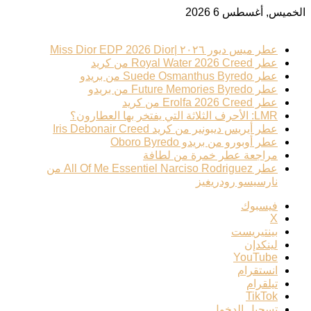
الخميس, أغسطس 6 2026
ترند عطري
عطر ميس ديور ٢٠٢٦ |Miss Dior EDP 2026 Dior
عطر Royal Water 2026 Creed من كريد
عطر Suede Osmanthus Byredo من بريدو
عطر Future Memories Byredo من بريدو
عطر Erolfa 2026 Creed من كريد
LMR: الأحرف الثلاثة التي يفتخر بها العطارون؟
عطر أيريس ديبونير من كريد Iris Debonair Creed
عطر أوبورو من بريدو Oboro Byredo
مراجعة عطر خمرة من لطافة
عطر All Of Me Essentiel Narciso Rodriguez من
نارسيسو رودريغيز
فيسبوك
‫X
بينتيريست
لينكدإن
‫YouTube
انستقرام
تيلقرام
‫TikTok
تسجيل الدخول