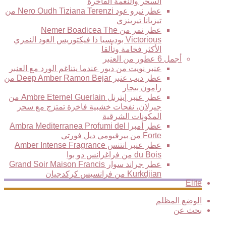
السحر والنغمة الفاخرة
عطر نيرو عود Nero Oudh Tiziana Terenzi من
تيزيانا تيرينزي
عطر نمر من Nemer Boadicea The
Victorious بوديسيا ذا فيكتوريس العود النمري
الأكثر فخامة وتألقا
أجمل 6 عطور من العنبر
عنبر نويت من ديور عندما يتناغم الورد مع العنبر
عطر ديب عنبر Deep Amber Ramon Bejar من
رامون بيجار
عطر عنبر إيترنل Ambre Eternel Guerlain من
جيرلان، نفحات خشبية فاخرة تمتزج مع سحر
المكونات الشرقية
عطر أمبرا Ambra Mediterranea Profumi del
Forte من بيرفيومي ديل فورتي
عطر عنبر انتنس Amber Intense Fragrance
du Bois من فراغرانس دو بوا
عطر جراند سوار Grand Soir Maison Francis
Kurkdjian من فرانسيس كركدجيان
Elite
الوضع المظلم
بحث عن