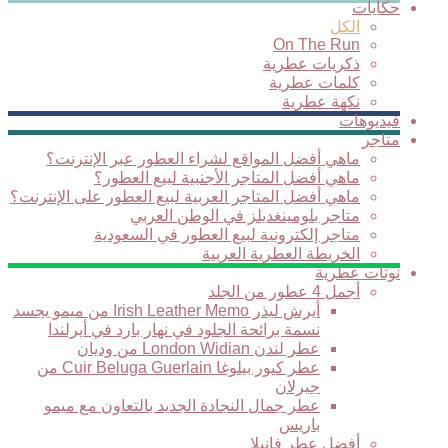
حكايات
الكل
On The Run
ذكريات عطرية
كلمات عطرية
نكهة عطرية
فيديوهات
متاجر
ماهي أفضل المواقع لشراء العطور عبر الإنترنت؟
ماهي أفضل المتاجر الأجنبية لبيع العطور؟
ماهي أفضل المتاجر العربية لبيع العطور على الإنترنت؟
متاجر بلومينغديلز في الوطن العربي
متاجر إلكترونية لبيع العطور في السعودية
الخريطة العطرية العربية
نوتات عطرية
أجمل 4 عطور من الجلد
أيرش ليذر Irish Leather Memo من ميمو يجسد
نسمة برائحة الجلود في نهار بارد في أيرلندا
عطر لندن London Widian من وديان
عطر كيور بيلوغا Cuir Beluga Guerlain من
جيرلان
عطر جمال النجادة الجديد بالتعاون مع ميمو
باريس
أفضل عطر فانيلا