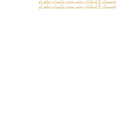
فيسبوك
‫X
لينكدإن
بينتيريست
واتساب
تيلقرام
فيسبوك
‫X
لينكدإن
بينتيريست
واتساب
تيلقرام