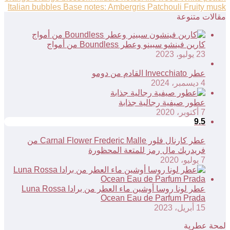
مقالات متنوعة
كارين فينشو سبينو وعطر Boundless من أمواج
23 يوليو، 2023
عطر Invecchiato القادم من دومو
4 ديسمبر، 2024
عطور صيفية رجالية جذابة
7 أكتوبر، 2020
9.5
عطر كارنال فلور Carnal Flower Frederic Malle من
فريدريك مال رمز للمتعة المحظورة
7 يوليو، 2020
عطر لونا روسا أوشين ماء العطر من برادا Luna Rossa
Ocean Eau de Parfum Prada
15 أبريل، 2023
لمحة عطرية