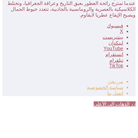
عندما تمتزج رائحة العطور بعبق التاريخ وعراقة الجغرافيا، وتختلط
الكلاسيكية بالعصرية والرومانسية بالجاذبية، تتعدد خيوط الجمال
ويصبح الإيقاع عطريا لايقاوم.
فيسبوك
‫X
بينتيريست
لينكدإن
‫YouTube
انستقرام
تيلقرام
‫TikTok
من نحن
سياسة الخصوصية
اتصل بنا
زر الذهاب إلى الأعلى