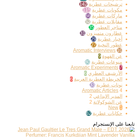
ترشيحات عطرية
142
مكونات عطرية
115
ماركات عطرية
66
مقابلات عطرية
52
متاجر العطور
35
عطارون متميزون
31
أخبار عطرية
29
عطور النخبة
27
Aromatic Interviews
10
عن القهوة
9
منوعات عطرية
80
Aromatic Experiments
7
الأرشيف العطري
6
الخريطة العطرية العربية
6
نوتات عطرية
33
Aromatic Articles
4
المدير الإبداعي
2
عن الشوكولاتة
2
New
1
حكايات عطرية
62
تابعنا على الإنستجرام