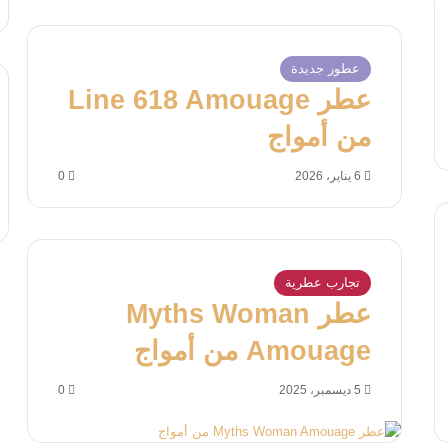
عطور جديدة
عطر Line 618 Amouage
من أمواج
6 يناير، 2026
0
تجارب عطرية
عطر Myths Woman
Amouage من أمواج
5 ديسمبر، 2025
0