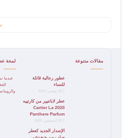
ت
مقالات متنوعة
لمحة عط
عطور رجالية قاتلة
عندما تم
للنساء
الجغ
والرومانس
10 نوفمبر، 2019
عطر لابانتيير من كارتييه
2020 Cartier La
Panthere Parfum
29 أغسطس، 2020
الإصدار الجديد كعطر
صلب من جيفينشي