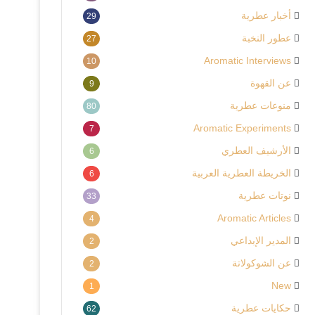
أخبار عطرية
29
عطور النخبة
27
Aromatic Interviews
10
عن القهوة
9
منوعات عطرية
80
Aromatic Experiments
7
الأرشيف العطري
6
الخريطة العطرية العربية
6
نوتات عطرية
33
Aromatic Articles
4
المدير الإبداعي
2
عن الشوكولاتة
2
New
1
حكايات عطرية
62