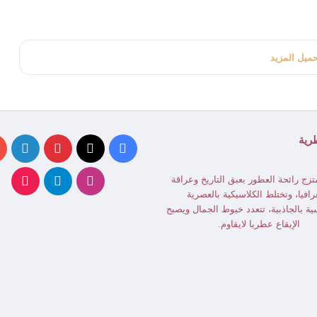
حميل المزيد
رية
‫X
فيسبوك
بينتيريست
لينكد
انستقرام
تيلقرام
ikTok
تزج رائحة العطور بعبق التاريخ وعراقة
رافيا، وتختلط الكلاسيكية بالعصرية
ية بالجاذبية، تتعدد خيوط الجمال ويصبح
الإيقاع عطريا لايقاوم.