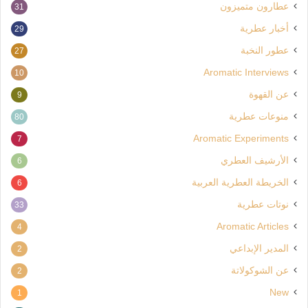
عطارون متميزون
31
أخبار عطرية
29
عطور النخبة
27
Aromatic Interviews
10
عن القهوة
9
منوعات عطرية
80
Aromatic Experiments
7
الأرشيف العطري
6
الخريطة العطرية العربية
6
نوتات عطرية
33
Aromatic Articles
4
المدير الإبداعي
2
عن الشوكولاتة
2
New
1