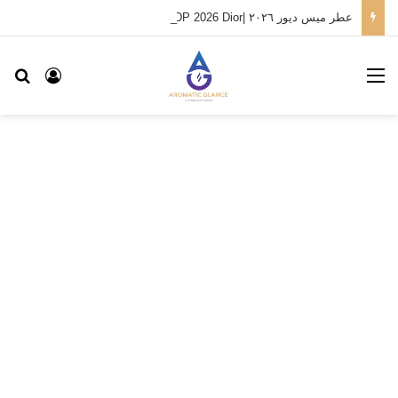
عطر ميس ديور ٢٠٢٦ |Miss Dior EDP 2026 Dior
القائمة
بح
تسجيل ا