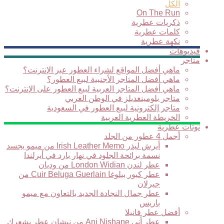
الكل
On The Run
ذكريات عطرية
كلمات عطرية
نكهة عطرية
فيديوهات
متاجر
ماهي أفضل المواقع لشراء العطور عبر الإنترنت؟
ماهي أفضل المتاجر الأجنبية لبيع العطور؟
ماهي أفضل المتاجر العربية لبيع العطور على الإنترنت؟
متاجر بلومينغديلز في الوطن العربي
متاجر إلكترونية لبيع العطور في السعودية
الخريطة العطرية العربية
نوتات عطرية
أجمل 4 عطور من الجلد
أيرش ليذر Irish Leather Memo من ميمو يجسد
نسمة برائحة الجلود في نهار بارد في أيرلندا
عطر لندن London Widian من وديان
عطر كيور بيلوغا Cuir Beluga Guerlain من
جيرلان
عطر جمال النجادة الجديد بالتعاون مع ميمو
باريس
أفضل عطر فانيلا
عطر أني Ani Nishane من نيشان عطر يشعرك