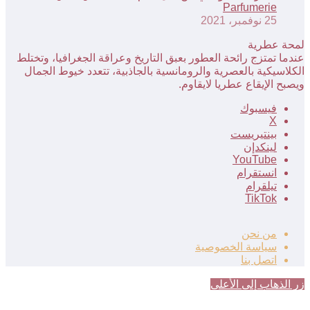
Parfumerie
25 نوفمبر، 2021
لمحة عطرية
عندما تمتزج رائحة العطور بعبق التاريخ وعراقة الجغرافيا، وتختلط
الكلاسيكية بالعصرية والرومانسية بالجاذبية، تتعدد خيوط الجمال
ويصبح الإيقاع عطريا لايقاوم.
فيسبوك
‫X
بينتيريست
لينكدإن
‫YouTube
انستقرام
تيلقرام
‫TikTok
من نحن
سياسة الخصوصية
اتصل بنا
زر الذهاب إلى الأعلى