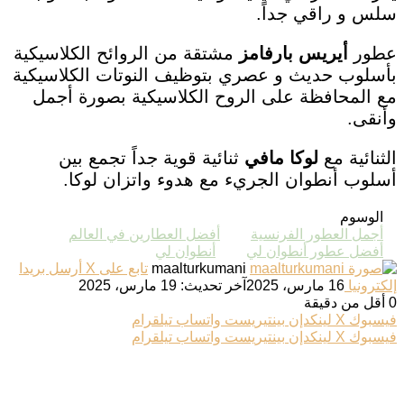
سلس و راقي جداً.
عطور
أيريس بارفامز
مشتقة من الروائح الكلاسيكية
بأسلوب حديث و عصري بتوظيف النوتات الكلاسيكية
مع المحافظة على الروح الكلاسيكية بصورة أجمل
وأنقى.
الثنائية مع
لوكا مافي
ثنائية قوية جداً تجمع بين
أسلوب أنطوان الجريء مع هدوء واتزان لوكا.
الوسوم
أجمل العطور الفرنسية
أفضل العطارين في العالم
أفضل عطور أنطوان لي
أنطوان لي
maalturkumani
تابع على X
أرسل بريدا
إلكترونيا
16 مارس، 2025
آخر تحديث: 19 مارس، 2025
0
أقل من دقيقة
فيسبوك
‫X
لينكدإن
بينتيريست
واتساب
تيلقرام
فيسبوك
‫X
لينكدإن
بينتيريست
واتساب
تيلقرام