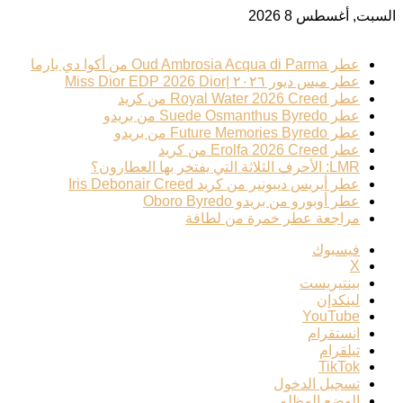
السبت, أغسطس 8 2026
ترند عطري
عطر Oud Ambrosia Acqua di Parma من أكوا دي بارما
عطر ميس ديور ٢٠٢٦ |Miss Dior EDP 2026 Dior
عطر Royal Water 2026 Creed من كريد
عطر Suede Osmanthus Byredo من بريدو
عطر Future Memories Byredo من بريدو
عطر Erolfa 2026 Creed من كريد
LMR: الأحرف الثلاثة التي يفتخر بها العطارون؟
عطر أيريس ديبونير من كريد Iris Debonair Creed
عطر أوبورو من بريدو Oboro Byredo
مراجعة عطر خمرة من لطافة
فيسبوك
‫X
بينتيريست
لينكدإن
‫YouTube
انستقرام
تيلقرام
‫TikTok
تسجيل الدخول
الوضع المظلم