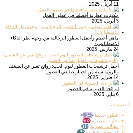
11 أبريل، 2025
مكونات عطرية أفضلها في عطور العمل
3 أبريل، 2025
ماهي أعظم وأجمل العطور الرجالية من وجهة نظر الذكاء
الاصطناعي؟
24 مارس، 2025
أجمل ترشيحات العطور ليوم الحب: روائح تعبر عن الشغف
والرومانسية من اختيار صانعي العطور
14 فبراير، 2025
الرائحة العنبرية في العطور
6 يناير، 2025
التصنيفات
عطور جديدة
1٬943
تجارب عطرية
662
مقالات عطرية
314
فيديوهات عطرية
265