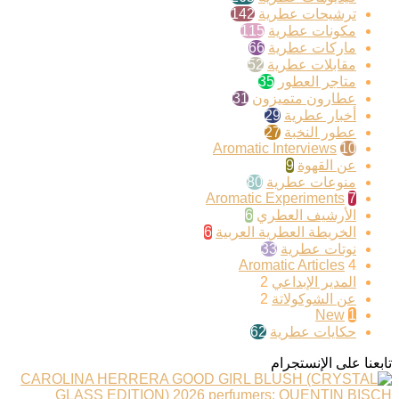
ترشيحات عطرية
142
مكونات عطرية
115
ماركات عطرية
66
مقابلات عطرية
52
متاجر العطور
35
عطارون متميزون
31
أخبار عطرية
29
عطور النخبة
27
Aromatic Interviews
10
عن القهوة
9
منوعات عطرية
80
Aromatic Experiments
7
الأرشيف العطري
6
الخريطة العطرية العربية
6
نوتات عطرية
33
Aromatic Articles
4
المدير الإبداعي
2
عن الشوكولاتة
2
New
1
حكايات عطرية
62
تابعنا على الإنستجرام