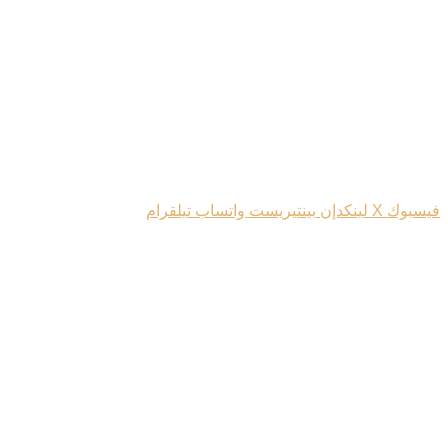
فيسبوك
‫X
لينكدإن
بينتيريست
واتساب
تيلقرام