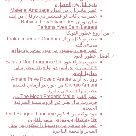
بقوة التاريخ والحضارة
عطر ماتيريال من أمواج Material Amouage
عطر بيبي كات لو فيستيير دي بارفان من إيف
سان لوران Babycat Le Vestiaire des
Parfums Yves Saint Laurent
من أروع عطور التونكا
عطر تونكا إمبريال Tonka Imperiale Guerlain
من جيرلان
عطر فيف ديليسيوز من ديور ساحر ولا يقاوم
أفضل عطور العود
عطر صحراء عود Sahraa Oud Fragrance Du
Bois من فراغرانس دو بوا حبكة عطرية لها
مذاقها الخاص
روز دي أرابيا Armani Prive Rose d’Arabie
Giorgio Armani من جورجيو أرماني قصيدة
عطرية رائعة تتغنى بالورد
عطر القمر The Moon Frederic Malle من
فريدريك مال يعبر عن الرومانسية الشرقية
الجديدة
عود بوكيه من لانكوم Oud Bouquet Lancome
جاذبية لاتقاوم وغموض يأسر القلوب
عطر بلو سافير من بوديسيا ذا فيكتوريس يمثل
السحر والنغمة الفاخرة