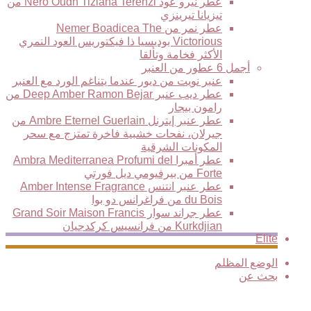
عطر نيرو عود Nero Oudh Tiziana Terenzi من
تيزيانا تيرينزي
عطر نمر من Nemer Boadicea The
Victorious بوديسيا ذا فيكتوريس العود النمري
الأكثر فخامة وتألقا
أجمل 6 عطور من العنبر
عنبر نويت من ديور عندما يتناغم الورد مع العنبر
عطر ديب عنبر Deep Amber Ramon Bejar من
رامون بيجار
عطر عنبر إيترنل Ambre Eternel Guerlain من
جيرلان، نفحات خشبية فاخرة تمتزج مع سحر
المكونات الشرقية
عطر أمبرا Ambra Mediterranea Profumi del
Forte من بيرفيومي ديل فورتي
عطر عنبر انتنس Amber Intense Fragrance
du Bois من فراغرانس دو بوا
عطر جراند سوار Grand Soir Maison Francis
Kurkdjian من فرانسيس كركدجيان
Elite
الوضع المظلم
بحث عن