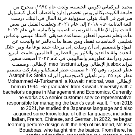
محمد التركماني (كويتي الجنسية، ولدت عام ١٩٩٤، متخرج من
جامعة الكويت بكالوريوس تخصص إدارة واقتصاد، أعمل كمسؤول
صرافين في البنك بتولي مسؤولية خزنة المال في البنك، درست
اللغة اليابانية عام ٢٠١٨ إلى عام ٢٠٢١، وتعلمت القليل من بعض
اللغات مثل الإيطالية، الفرنسية، الصينية والألمانية، في عام ٢٠٢٢
بدأت بتعلم تصميم العطور بمساعدة صديقي الأستاذ عيسى بوعباس
بتعليمي الأساسيات فقط، ومن بعدها بدأت بالقراءة والبحث عن
المواد والتصميم إلى أن وصلت إلى مرحلة جيدة نوعاً ما، ومن خلال
التحدث ولقاء العديد والكثير من العطارين العالميين تعلمت المزيد
منهم ودراسة عطورهم وأساليبهم، في عام ٢٠٢٣ أصبحت سفيراً
لبراند jusbox الإيطالي وبراند meo fusciuni الإيطالي، وصممت
عطر فينيزيا، وفي ٢٠٢٥ صممت عطر اينفيكياتو وشاركت بتصميم
عطر عود ٢٥، وتم تأهيلي لأصبح سفيراً لبراند Astrophil & Stella
الإيطالي. Mohammed Al-Turkamani, a Kuwaiti national, was
born in 1994. He graduated from Kuwait University with a
bachelor's degree in Management and Economics. Currently,
he works as a senior customer service representative,
responsible for managing the bank's cash vault. From 2018
to 2021, he studied the Japanese language and also
acquired some knowledge of other languages, including
Italian, French, Chinese, and German. In 2022, he began
learning perfume design with the help of his friend, Mr. Issa
Bouabbas, who taught him the basics. From there, he