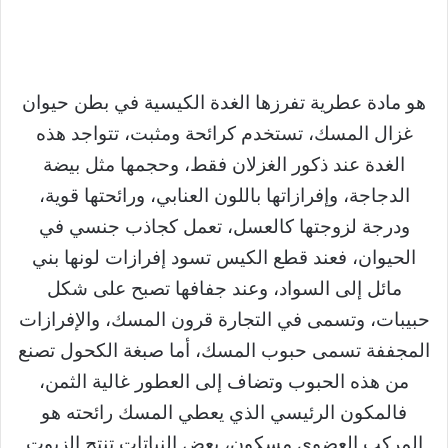
هو مادة عطرية تفرزها الغدة الكيسية في بطن حيوان
غزال المسك، تستخدم كرائحة ومثبت، تتواجد هذه
الغدة عند ذكور الغزلان فقط، وحجمها مثل بيضة
الدجاجة، وإفرازاتها باللون العنابي، ورائحتها قوية،
ودرجة لزوجتها كالعسل، تعمل كجاذب جنسي في
الحيوان، فعند قطع الكيس تسود إفرازات لونها بني
مائل إلى السواد، وعند جفافها تصبح على شكل
حبيبات، وتسمى في التجارة قرون المسك، والإفرازات
المجففة تسمى حبوب المسك، أما صبغة الكحول تصنع
من هذه الحبوب وتضاف إلى العطور غالية الثمن،
فالمكون الرئيسي الذي يعطي المسك رائحته هو
المركب العضوي مسكون، بعض النباتات تنتج الزيوت