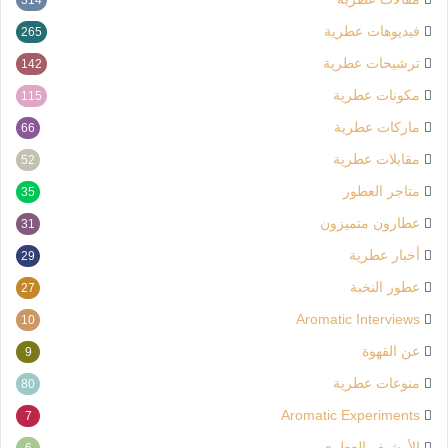
فيديوهات عطرية
265
ترشيحات عطرية
142
مكونات عطرية
115
ماركات عطرية
66
مقابلات عطرية
52
متاجر العطور
35
عطارون متميزون
31
أخبار عطرية
29
عطور النخبة
27
Aromatic Interviews
10
عن القهوة
9
منوعات عطرية
80
Aromatic Experiments
7
الأرشيف العطري
6