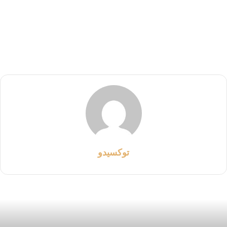
توكسيدو