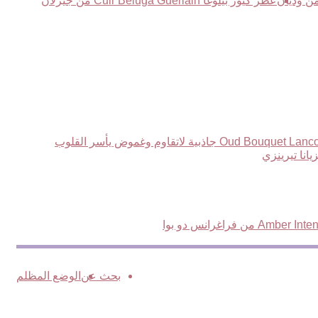
عطر كيور بيلوغا Cuir Beluga Guerlain من جيرلان
بحث عن
الوضع المظلم