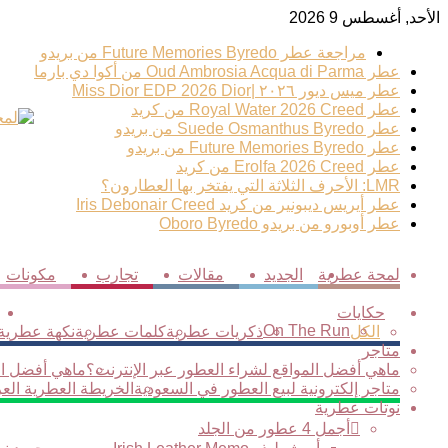
الأحد, أغسطس 9 2026
ترند عطري
مراجعة عطر Future Memories Byredo من بريدو
عطر Oud Ambrosia Acqua di Parma من أكوا دي بارما
عطر ميس ديور ٢٠٢٦ |Miss Dior EDP 2026 Dior
عطر Royal Water 2026 Creed من كريد
عطر Suede Osmanthus Byredo من بريدو
عطر Future Memories Byredo من بريدو
عطر Erolfa 2026 Creed من كريد
LMR: الأحرف الثلاثة التي يفتخر بها العطارون؟
عطر أيريس ديبونير من كريد Iris Debonair Creed
عطر أوبورو من بريدو Oboro Byredo
لمحة عطرية
الجديد
مقالات
تجارب
مكونات
حكايات
On The Run
الكل
ذكريات عطرية
كلمات عطرية
نكهة عطرية
متاجر
ماهي أفضل المواقع لشراء العطور عبر الإنترنت؟
ماهي أفضل الم
متاجر إلكترونية لبيع العطور في السعودية
الخريطة العطرية العر
نوتات عطرية
أجمل 4 عطور من الجلد