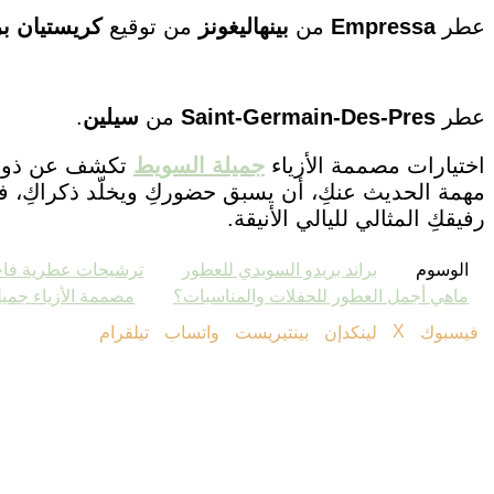
عطر
Empressa
من
بينهاليغونز
من توقيع
كريستيان بر
عطر
Saint-Germain-Des-Pres
من
سيلين
.
اختيارات مصممة الأزياء
جميلة السويط
تكشف عن ذوق ع
مهمة الحديث عنكِ، أن يسبق حضوركِ ويخلّد ذكراكِ، ف
رفيقكِ المثالي لليالي الأنيقة.
الوسوم
براند بريدو السويدي للعطور
ترشيحات عطرية فاخ
ماهي أجمل العطور للحفلات والمناسبات؟
مصممة الأزياء جمي
‫X
فيسبوك
لينكدإن
بينتيريست
واتساب
تيلقرام