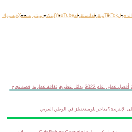
‫X
‫YouTube
‫TikTok
الدخول
تيلقرام
انستقرام
لينكدإن
بينتيريست
فيسبوك
أفضل عطور عام 2022
بدائل عطرية
ثقافة عطرية
قصة نجاح
ى الإنترنت؟
متاجر بلومينغديلز في الوطن العربي