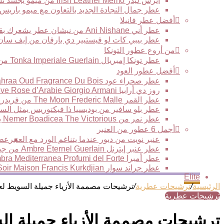
أيرش ليذر Irish Leather Memo من ميمو يجسد نسمة برائحة الجلود في نهار بارد في أيرلندا
عطر جمال النجادة الجديد بالتعاون مع ميمو باريس
أفضل عطر فانيلا
عطر أني Ani Nishane من نيشان عطر يشعرك بقوة التاريخ والحضارة
عطر بيبي كات لو فيستيير دي بارفان من إيف سان لوران stiaire des Parfums Yves Saint Laurent
من أروع عطور التونكا
عطر تونكا إمبريال Tonka Imperiale Guerlain من جيرلان
أفضل عطور العود
عطر صحراء عود Sahraa Oud Fragrance Du Bois من فراغرانس دو بوا حبكة عطرية لها مذاقها الخاص
روز دي أرابيا Armani Prive Rose d’Arabie Giorgio Armani من جورجيو أرماني قصيدة عطرية رائعة تتغنى بالورد
عطر القمر The Moon Frederic Malle من فريدريك مال يعبر عن الرومانسية الشرقية الجديدة
عطر بلو سافير من بوديسيا ذا فيكتوريس يمثل السح
عطر نمر من Nemer Boadicea The Victorious بوديسيا ذا فيكتوريس العود النمري الأكثر فخامة وتألقا
أجمل 6 عطور من العنبر
عنبر نويت من ديور عندما يتناغم الورد مع العنبر
عطر ديب ع
عطر عنبر إيترنل Ambre Eternel Guerlain من جيرلان، نفحات خشبية فاخرة تمتزج مع سحر المكونات الشرقية
عطر أمبرا Ambra Mediterranea Profumi del Forte من بيرفيومي ديل فورتي
عطر جراند سوار Grand Soir Maison Francis Kurkdjian من فرانسيس كركدجيان
Elite
الرئيسية
/
ترشيحات عطرية
/
ترشيحات مصممة الأزياء جميلة السويط لع
ترشيحات عطرية
ترشيحات مصممة الأزياء جميلة ال