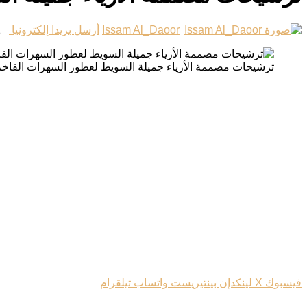
Issam Al_Daoor
أرسل بريدا إلكترونيا
1
ترشيحات مصممة الأزياء جميلة السويط لعطور السهرات الفاخر
فيسبوك
‫X
لينكدإن
بينتيريست
واتساب
تيلقرام