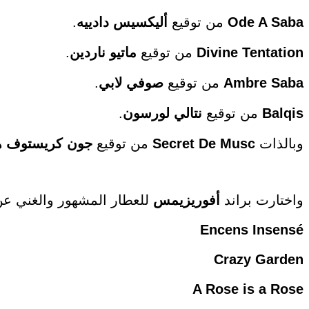
Ode A Saba
من توقيع
أليكسيس دادييه
.
Divine Tentation
من توقيع
ماتيو ناردين
.
Ambre Saba
من توقيع
صوفي لابي
.
Balqis
من توقيع
نتالي لورسون
.
وبالذات
Secret De Musc
من توقيع
جون
كريستوف ه
واختارت براند
أفوريزيمس
للعطار المشهور والغني ع
Encens Insensé
Crazy Garden
A Rose is a Rose