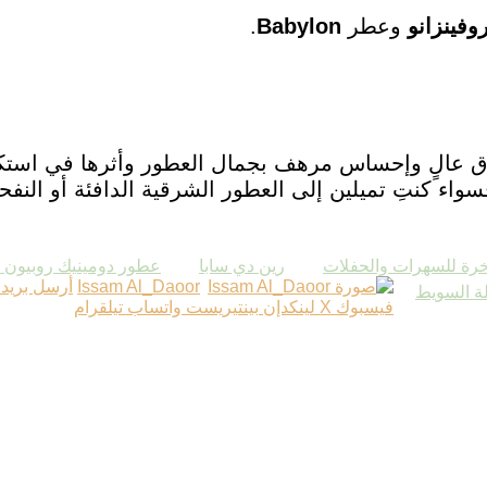
وفينزانو
وعطر
Babylon
.
الٍ وإحساس مرهف بجمال العطور وأثرها في استكمال 
سواء كنتِ تميلين إلى العطور الشرقية الدافئة أو الن
رة للسهرات والحفلات
رين دي سابا
عطور دومينيك روبيون ا
Issam Al_Daoor
أرسل بريدا 
لة السويط
فيسبوك
‫X
لينكدإن
بينتيريست
واتساب
تيلقرام