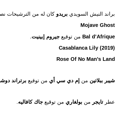
براند النيش السويدي
بريدو
كان له من الترشيحات نصيب، و
Mojave Ghost
Bal d’Afrique
من توقيع
جيروم إبينيت
.
Casablanca Lily (2019)
Rose Of No Man’s Land
شيبر ببلاتين
من
إم دي سي أي
من توقيع
برتراند
دوشو
عطر
تايجر
من
بولغاري
من توقيع
جاك كافاليه
.