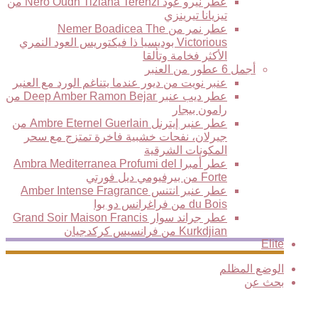
عطر نيرو عود Nero Oudh Tiziana Terenzi من
تيزيانا تيرينزي
عطر نمر من Nemer Boadicea The
Victorious بوديسيا ذا فيكتوريس العود النمري
الأكثر فخامة وتألقا
أجمل 6 عطور من العنبر
عنبر نويت من ديور عندما يتناغم الورد مع العنبر
عطر ديب عنبر Deep Amber Ramon Bejar من
رامون بيجار
عطر عنبر إيترنل Ambre Eternel Guerlain من
جيرلان، نفحات خشبية فاخرة تمتزج مع سحر
المكونات الشرقية
عطر أمبرا Ambra Mediterranea Profumi del
Forte من بيرفيومي ديل فورتي
عطر عنبر انتنس Amber Intense Fragrance
du Bois من فراغرانس دو بوا
عطر جراند سوار Grand Soir Maison Francis
Kurkdjian من فرانسيس كركدجيان
Elite
الوضع المظلم
بحث عن