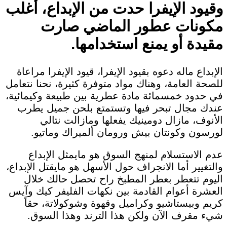
وقيود الإيفرا حدت من الإبداع، أغلب
مكونات عطور الماضي صارت
مقيدة أو يمنع استخدامها.
الإبداع ماله دعوه بقيود الإيفرا، قيود الإيفرا مراعاة
للصحة العامة، وهناك مواد متوفرة كثيرة، نحنا نتعامل
في حدود خمسمائة مادة عطرية بين طبيعة وكيمائية،
عندك مجال تبحر فيها وتستمتع بلحن جميل يطرب
الأنوف، مازال دومينيك يفعلها ومازالت نتالي
لورسون وكونتان بيش ورومان ألميراك وماتيو.
عدم الاستسلام لمنهج السوق هو مايمثل الإبداع
والتغيير أما الانجراف حول الأسهل هو مايقتل الإبداع،
اليوم تتعطر بعطر المطبخ راح تحصل حالك خلال
العشرة أعوام القادمة بين نكهات الفليفر كيك وآيس
كريم وبيستاشيو وكراميل وقهوة وشوكولاتة، حقاً
شيء مقرف الآن ولكن هذا الترند وهذا السوق.