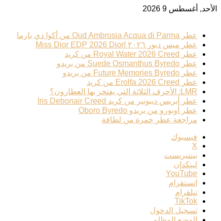
الأحد, أغسطس 9 2026
ترند عطري
عطر Oud Ambrosia Acqua di Parma من أكوا دي بارما
عطر ميس ديور ٢٠٢٦ |Miss Dior EDP 2026 Dior
عطر Royal Water 2026 Creed من كريد
عطر Suede Osmanthus Byredo من بريدو
عطر Future Memories Byredo من بريدو
عطر Erolfa 2026 Creed من كريد
LMR: الأحرف الثلاثة التي يفتخر بها العطارون؟
عطر أيريس ديبونير من كريد Iris Debonair Creed
عطر أوبورو من بريدو Oboro Byredo
مراجعة عطر خمرة من لطافة
فيسبوك
‫X
بينتيريست
لينكدإن
‫YouTube
انستقرام
تيلقرام
‫TikTok
تسجيل الدخول
الوضع المظلم