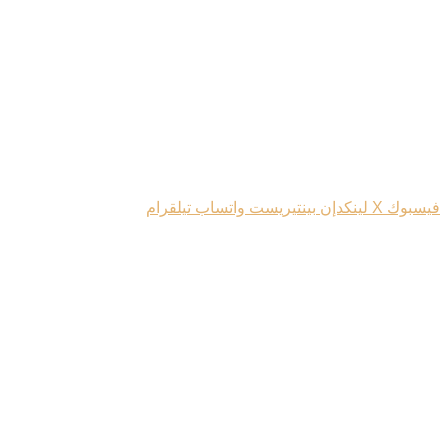
فيسبوك
‫X
لينكدإن
بينتيريست
واتساب
تيلقرام