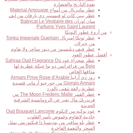
بقوة التاريخ والحضارة
عطر ماتيريال من أمواج Material Amouage
عطر بيبي كات لو فيستيير دي بارفان من إيف
سان لوران Babycat Le Vestiaire des
Parfums Yves Saint Laurent
من أروع عطور التونكا
عطر تونكا إمبريال Tonka Imperiale Guerlain
من جيرلان
عطر فيف ديليسيوز من ديور ساحر ولا يقاوم
أفضل عطور العود
عطر صحراء عود Sahraa Oud Fragrance Du
Bois من فراغرانس دو بوا حبكة عطرية لها
مذاقها الخاص
روز دي أرابيا Armani Prive Rose d’Arabie
Giorgio Armani من جورجيو أرماني قصيدة
عطرية رائعة تتغنى بالورد
عطر القمر The Moon Frederic Malle من
فريدريك مال يعبر عن الرومانسية الشرقية
الجديدة
عود بوكيه من لانكوم Oud Bouquet Lancome
جاذبية لاتقاوم وغموض يأسر القلوب
عطر بلو سافير من بوديسيا ذا فيكتوريس يمثل
السحر والنغمة الفاخرة