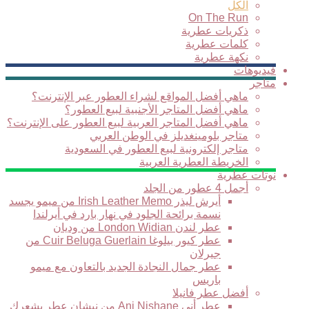
الكل
On The Run
ذكريات عطرية
كلمات عطرية
نكهة عطرية
فيديوهات
متاجر
ماهي أفضل المواقع لشراء العطور عبر الإنترنت؟
ماهي أفضل المتاجر الأجنبية لبيع العطور؟
ماهي أفضل المتاجر العربية لبيع العطور على الإنترنت؟
متاجر بلومينغديلز في الوطن العربي
متاجر إلكترونية لبيع العطور في السعودية
الخريطة العطرية العربية
نوتات عطرية
أجمل 4 عطور من الجلد
أيرش ليذر Irish Leather Memo من ميمو يجسد
نسمة برائحة الجلود في نهار بارد في أيرلندا
عطر لندن London Widian من وديان
عطر كيور بيلوغا Cuir Beluga Guerlain من
جيرلان
عطر جمال النجادة الجديد بالتعاون مع ميمو
باريس
أفضل عطر فانيلا
عطر أني Ani Nishane من نيشان عطر يشعرك