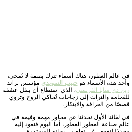
في عالم العطور، هناك أسماء تترك بصمة لا تُمحى،
وأحد هذه الأسماء هو
حبيب السويدي
مؤسس براند
رين دي سابا الفرنسي
، الذي استطاع أن ينقل عشقه
للفخامة والتراث إلى زجاجات تُحاكي الروح وتروي
قصصًا من العراقة والابتكار.
في لقائنا الأول تحدثنا عن محاور مهمة وقيمة في
عالم صناعة العطور العطور، أما اليوم فنعود إليه
مجددًا لنغوص في تفاصيل رحلته المستمرة،