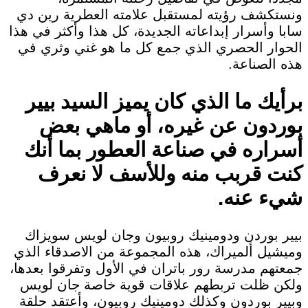
ونستكشف رؤيته لمستقبل علامته العطرية رين دي
سابا وأسرار إبداعاته الجديدة، كل هذا وأكثر في هذا
الحوار الحصري الذي جمع كل ما هو غني وثري في
هذه الصناعة.
برأيك ما الذي كان يميز السيد بيير
بوردون عن غيره، أو ماهي بعض
أسراره في صناعة العطور بما أنك
كنت قربب منه وللأسف لا نعرف
شيء عنه.
بيير بوردن ودومينيك روبيون وجان لويس سويزاك
وميشيل ألميراك، هذه المجموعة من الاصدقاء الذي
جمعتهم مدرسة رور باتران في الأول وتفرقوا بعدها،
ولكن ظلت تربطهم علاقات قوية خاصة جان لويس
وبيير بوردون وكذلك دومينيك روبيون، وأعتقد حلقة