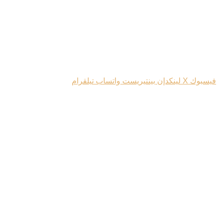
فيسبوك
‫X
لينكدإن
بينتيريست
واتساب
تيلقرام