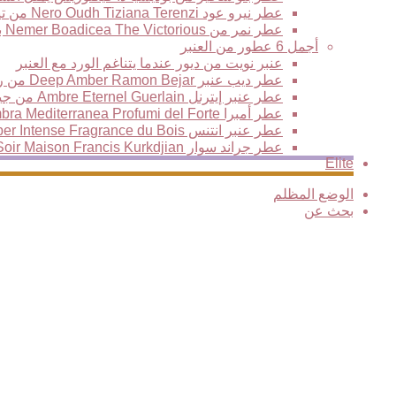
عطر نيرو عود Nero Oudh Tiziana Terenzi من تيزيانا تيرينزي
عطر نمر من Nemer Boadicea The Victorious بوديسيا ذا فيكتوريس العود النمري الأكثر فخامة وتألقا
أجمل 6 عطور من العنبر
عنبر نويت من ديور عندما يتناغم الورد مع العنبر
عطر ديب عنبر Deep Amber Ramon Bejar من رامون بيجار
عطر عنبر إيترنل Ambre Eternel Guerlain من جيرلان، نفحات خشبية فاخرة تمتزج مع سحر المكونات الشرقية
عطر أمبرا Ambra Mediterranea Profumi del Forte من بيرفيومي ديل فورتي
عطر عنبر انتنس Amber Intense Fragrance du Bois من فراغرانس دو بوا
عطر جراند سوار Grand Soir Maison Francis Kurkdjian من فرانسيس كركدجيان
Elite
الوضع المظلم
بحث عن