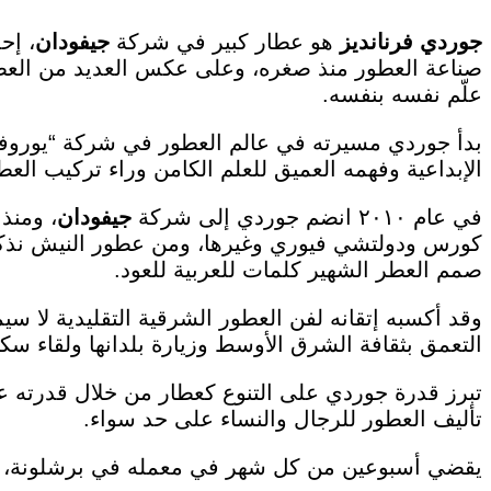
جوردي فرنانديز
هو عطار كبير في شركة
جيفودان
، إح
صناعة العطور منذ صغره، وعلى عكس العديد من العطار
علّم نفسه بنفسه.
بدأ جوردي مسيرته في عالم العطور في شركة “يوروفرا
الإبداعية وفهمه العميق للعلم الكامن وراء تركيب العط
في عام ٢٠١٠ انضم جوردي إلى شركة
جيفودان
، ومنذ 
كورس ودولتشي فيوري وغيرها، ومن عطور النيش نذكر: ن
صمم العطر الشهير كلمات للعربية للعود.
وقد أكسبه إتقانه لفن العطور الشرقية التقليدية لا 
التعمق بثقافة الشرق الأوسط وزيارة بلدانها ولقاء سكا
تبرز قدرة جوردي على التنوع كعطار من خلال قدرته عل
تأليف العطور للرجال والنساء على حد سواء.
يقضي أسبوعين من كل شهر في معمله في برشلونة، و