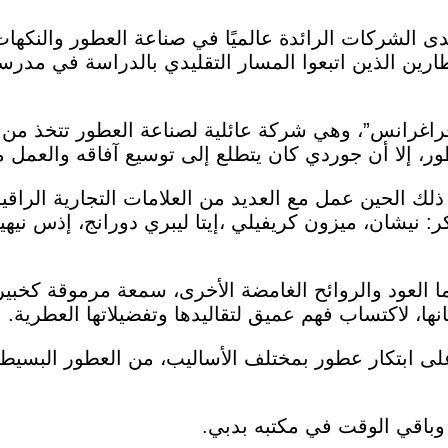
دى الشركات الرائدة عالميًا في صناعة العطور والنكهات، 
ين الذين اتبعوا المسار التقليدي بالدراسة في مدر
غرانس”، وهي شركة عائلية لصناعة العطور تتخذ من بر
ور، إلا أن جوردي كان يتطلع إلى توسيع آفاقه والعمل 
ذلك الحين عمل مع العديد من العلامات التجارية الراقي
يشان، ميزون كريفيلي ،إيتا ليبري دورانج، إذس نيهي
سيما العود والروائح الغامضة الأخرى، سمعة مرموقة كخ
نها، لاكتساب فهم عميق لتقاليدها وتفضيلاتها العطرية.
ى ابتكار عطور بمختلف الأساليب، من العطور البسيطة 
باقي الوقت في مكتبه بدبي.