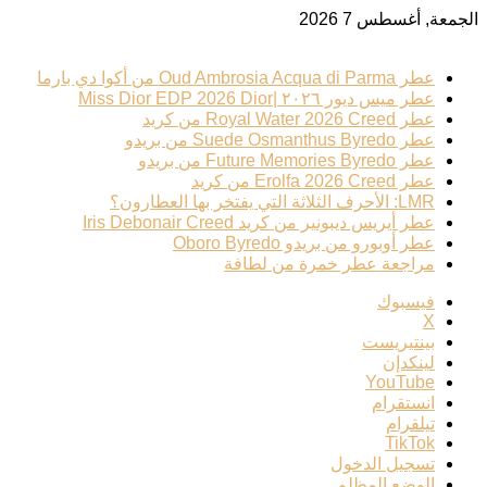
الجمعة, أغسطس 7 2026
ترند عطري
عطر Oud Ambrosia Acqua di Parma من أكوا دي بارما
عطر ميس ديور ٢٠٢٦ |Miss Dior EDP 2026 Dior
عطر Royal Water 2026 Creed من كريد
عطر Suede Osmanthus Byredo من بريدو
عطر Future Memories Byredo من بريدو
عطر Erolfa 2026 Creed من كريد
LMR: الأحرف الثلاثة التي يفتخر بها العطارون؟
عطر أيريس ديبونير من كريد Iris Debonair Creed
عطر أوبورو من بريدو Oboro Byredo
مراجعة عطر خمرة من لطافة
فيسبوك
‫X
بينتيريست
لينكدإن
‫YouTube
انستقرام
تيلقرام
‫TikTok
تسجيل الدخول
الوضع المظلم