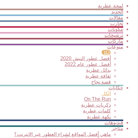
لمحة عطرية
الجديد
مقالات
تجارب
مكونات
ترشيحات
ماركات
منوعات
الكل
أفضل عطور النيش 2020
أفضل عطور عام 2022
بدائل عطرية
ثقافة عطرية
قصة نجاح
حكايات
الكل
On The Run
ذكريات عطرية
كلمات عطرية
نكهة عطرية
فيديوهات
متاجر
ماهي أفضل المواقع لشراء العطور عبر الإنترنت؟