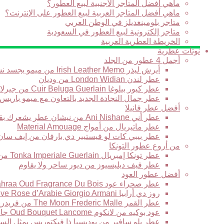
ماهي أفضل المتاجر الأجنبية لبيع العطور؟
ماهي أفضل المتاجر العربية لبيع العطور على الإنترنت؟
متاجر بلومينغديلز في الوطن العربي
متاجر إلكترونية لبيع العطور في السعودية
الخريطة العطرية العربية
نوتات عطرية
أجمل 4 عطور من الجلد
أيرش ليذر Irish Leather Memo من ميمو يجسد نسمة برائحة الجلود في نهار بارد في أيرلندا
عطر لندن London Widian من وديان
عطر كيور بيلوغا Cuir Beluga Guerlain من جيرلان
عطر جمال النجادة الجديد بالتعاون مع ميمو باريس
أفضل عطر فانيلا
عطر أني Ani Nishane من نيشان عطر يشعرك بقوة التاريخ والحضارة
عطر ماتيريال من أمواج Material Amouage
عطر بيبي كات لو فيستيير دي بارفان من إيف سان لوران stiaire des Parfums Yves Saint Laurent
من أروع عطور التونكا
عطر تونكا إمبريال Tonka Imperiale Guerlain من جيرلان
عطر فيف ديليسيوز من ديور ساحر ولا يقاوم
أفضل عطور العود
عطر صحراء عود Sahraa Oud Fragrance Du Bois من فراغرانس دو بوا حبكة عطرية لها مذاقها الخاص
روز دي أرابيا Armani Prive Rose d’Arabie Giorgio Armani من جورجيو أرماني قصيدة عطرية رائعة تتغنى بالورد
عطر القمر The Moon Frederic Malle من فريدريك مال يعبر عن الرومانسية الشرقية الجديدة
عود بوكيه من لانكوم Oud Bouquet Lancome جاذبية لاتقاوم وغموض يأسر القلوب
عطر بلو سافير من بوديسيا ذا فيكتوريس يمثل السح