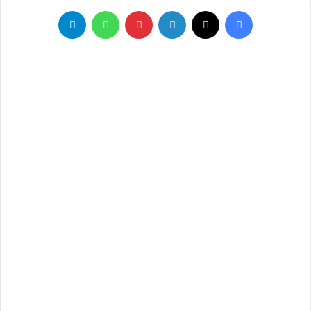
فيسبوك
‫X
لينكدإن
بينتيريست
واتساب
تيلقرام