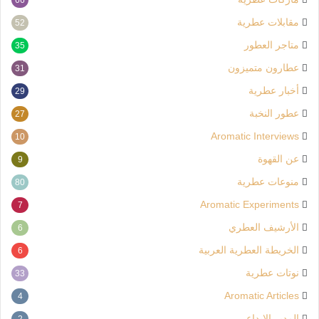
مقابلات عطرية
52
متاجر العطور
35
عطارون متميزون
31
أخبار عطرية
29
عطور النخبة
27
Aromatic Interviews
10
عن القهوة
9
منوعات عطرية
80
Aromatic Experiments
7
الأرشيف العطري
6
الخريطة العطرية العربية
6
نوتات عطرية
33
Aromatic Articles
4
المدير الإبداعي
2