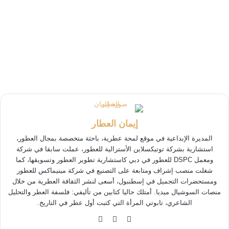
إيمان العطار
المديرة الإبداعية في موقع لمحة عطرية، باحثة متخصصة بمجال العطور،
استشارية بشركة توتيكسلاين الأسترالية للعطور، عملت سابقا في شركة
ومعمل DSPC للعطور في دبي كاستشارية تطوير العطور وتسويقها، كما
شغلت منصب إشراف ومتابعة على التصنيع في شركة مينيماكس للعطور
ومستحضرات التجميل في إسطنبول، أسعى لنشر الثقافة العطرية من خلال
منصات السوشيال ميديا. أمتلك حاليا كتابين من تأليفي: فلسفة العطر والتحليل
الشاعري، تابوتي المرأة التي كتبت أول عطر في التاريخ.
‫YouTube
انستقرام
‫TikTok