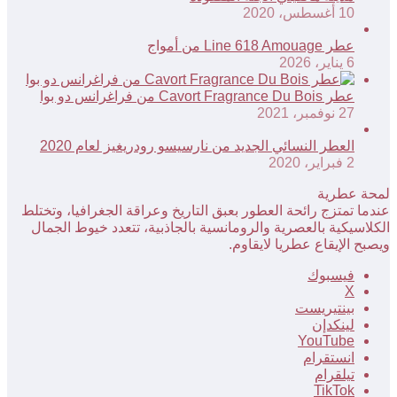
10 أغسطس، 2020
عطر Line 618 Amouage من أمواج
6 يناير، 2026
عطر Cavort Fragrance Du Bois من فراغرانس دو بوا
27 نوفمبر، 2021
العطر النسائي الجديد من نارسيسو رودريغيز لعام 2020
2 فبراير، 2020
لمحة عطرية
عندما تمتزج رائحة العطور بعبق التاريخ وعراقة الجغرافيا، وتختلط
الكلاسيكية بالعصرية والرومانسية بالجاذبية، تتعدد خيوط الجمال
ويصبح الإيقاع عطريا لايقاوم.
فيسبوك
‫X
بينتيريست
لينكدإن
‫YouTube
انستقرام
تيلقرام
‫TikTok