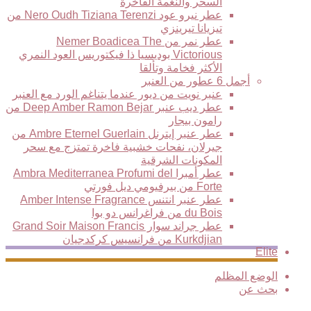
السحر والنغمة الفاخرة
عطر نيرو عود Nero Oudh Tiziana Terenzi من
تيزيانا تيرينزي
عطر نمر من Nemer Boadicea The
Victorious بوديسيا ذا فيكتوريس العود النمري
الأكثر فخامة وتألقا
أجمل 6 عطور من العنبر
عنبر نويت من ديور عندما يتناغم الورد مع العنبر
عطر ديب عنبر Deep Amber Ramon Bejar من
رامون بيجار
عطر عنبر إيترنل Ambre Eternel Guerlain من
جيرلان، نفحات خشبية فاخرة تمتزج مع سحر
المكونات الشرقية
عطر أمبرا Ambra Mediterranea Profumi del
Forte من بيرفيومي ديل فورتي
عطر عنبر انتنس Amber Intense Fragrance
du Bois من فراغرانس دو بوا
عطر جراند سوار Grand Soir Maison Francis
Kurkdjian من فرانسيس كركدجيان
Elite
الوضع المظلم
بحث عن