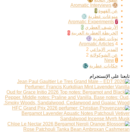
Aromatic Interviews
10
عن القهوة
9
منوعات عطرية
80
Aromatic Experiments
7
الأرشيف العطري
6
الخريطة العطرية العربية
6
نوتات عطرية
33
Aromatic Articles
4
المدير الإبداعي
2
عن الشوكولاتة
2
New
1
حكايات عطرية
62
تابعنا على الإنستجرام