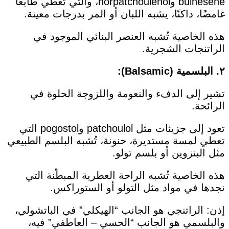
bulnesene وnorpatchoulenol، والتي تُعطي طابعًا
غامضًا، داكنًا، يشبه اللبان أو المر بدرجات معينة.
هذه الخاصية تُشبه العنصر البنائي الموجود في
الراتنجات الشجرية.
٢. البلسمية (Balsamic):
تشير إلى الدفء والنعومة واللزوجة الحلوة في
الرائحة.
تعود إلى جزيئات مثل patchoulol وpogostol التي
تعطي لمسة مستديرة، حنونة، تُشبه البلسم الطبيعي
مثل البنزوين أو بلسم تولو.
هذه الخاصية تُشبه الراحة العطرية المبطّنة التي
نجدها في مواد مثل التولو أو الستوراكس.
إذن: الراتنجي هو الجانب “الهيكلي” في الباتشولي،
والبلسمي هو الجانب “الحسي – العاطفي” فيه،