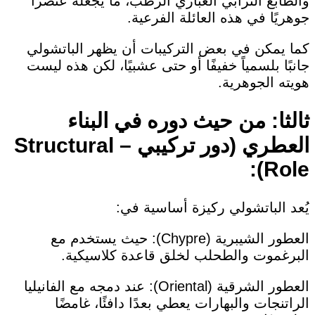
والطابع الترابي الغباري الرطب، ما يجعله عنصرًا
جوهريًا في هذه العائلة الفرعية.
كما يمكن في بعض التركيبات أن يظهر الباتشولي
جانبًا بلسمياً خفيفًا أو حتى عشبيًا، لكن هذه ليست
هويته الجوهرية.
ثالثا: من حيث دوره في البناء
العطري (دور تركيبي – Structural
Role):
يُعد الباتشولي ركيزة أساسية في:
العطور الشيبرية (Chypre): حيث يستخدم مع
البرغموت والطحلب لخلق قاعدة كلاسيكية.
العطور الشرقية (Oriental): عند دمجه مع الفانيليا
الراتنجات والبهارات يعطي بعدًا دافئًا، غامضًا