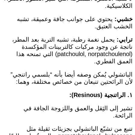
الكلاسيكية.
خشبي:
يحتوي على جوانب جافة وعميقة، تشبه
الخشب العتيق.
ترابي:
يحمل نغمة رطبة، تشبه التربة بعد المطر،
ناتجة عن وجود مركبات كالتربينات المؤكسدة
(patchoulol, norpatchoulenol) التي تمنحه هذا
العمق الفطري.
الباتشولي يُمكن وصفه أيضا بأنه “بلسمي راتنجي”
لأن الرائحتين تنبعان من خصائص مختلفة، وهما:
١. الراتنجية (Resinous):
تشير إلى الثِقل والعمق واللزوجة الجافة في
الرائحة.
تنبع من تشبّع الباتشولي بجزيئات ثقيلة مثل