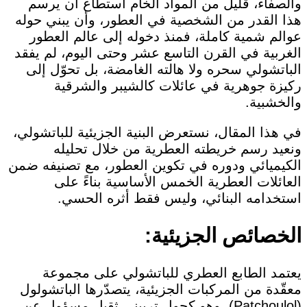
والصفاء، قليلٌ من المواد الخام استطاع أن يرسم
هذا القدر من الشخصية في العطور، وأن يبني حوله
عوالم شمية كاملة، فمنذ دخوله إلى عالم العطور
الغربية في القرن التاسع عشر وحتى اليوم، لم يفقد
الباتشولي سحره ولا هالته الغامضة، بل تحوّل إلى
ركيزة جوهرية في عائلات كالشيبر والشرقية
والخشبية.
في هذا المقال، نستعرض البنية الجزيئية للباتشولي،
ونعيد رسم خريطته العطرية من خلال تحليله
الكيميائي ودوره في تكوين العطور، مع تصنيفه ضمن
العائلات العطرية الخمس الأساسية بناءً على
استخدامه البنائي، وليس فقط أثره الحسي.
الخصائص الجزيئية:
يعتمد الطابع العطري للباتشولي على مجموعة
معقّدة من المركبات الجزيئية، يتصدّرها الباتشولول
(Patchoulol)، وهو كحول تربيني ثقيل مسؤول عن