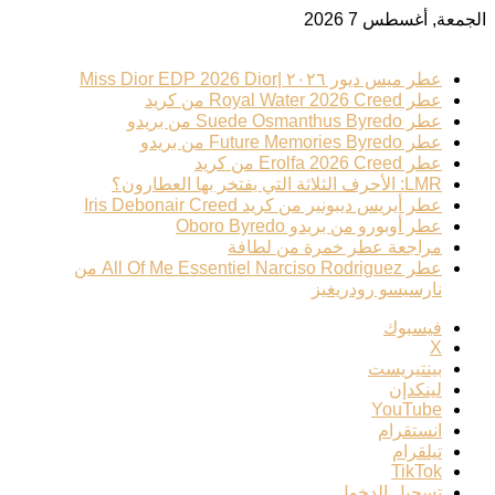
الجمعة, أغسطس 7 2026
ترند عطري
عطر ميس ديور ٢٠٢٦ |Miss Dior EDP 2026 Dior
عطر Royal Water 2026 Creed من كريد
عطر Suede Osmanthus Byredo من بريدو
عطر Future Memories Byredo من بريدو
عطر Erolfa 2026 Creed من كريد
LMR: الأحرف الثلاثة التي يفتخر بها العطارون؟
عطر أيريس ديبونير من كريد Iris Debonair Creed
عطر أوبورو من بريدو Oboro Byredo
مراجعة عطر خمرة من لطافة
عطر All Of Me Essentiel Narciso Rodriguez من
نارسيسو رودريغيز
فيسبوك
‫X
بينتيريست
لينكدإن
‫YouTube
انستقرام
تيلقرام
‫TikTok
تسجيل الدخول