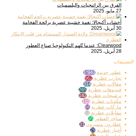
الفرق بين الراتنجيات والبلسميات
27 مايو، 2025
أخشاب أكيجالا: نغمة خشبية عصرية برائحة الفخامة
30 أبريل، 2025
Clearwood: عندما تُلهم التكنولوجيا صناع العطور
28 أبريل، 2025
التصنيفات
عطور جديدة
1٬942
تجارب عطرية
662
مقالات عطرية
314
فيديوهات عطرية
265
ترشيحات عطرية
142
مكونات عطرية
115
ماركات عطرية
66
مقابلات عطرية
52
متاجر العطور
35
عطارون متميزون
31
أخبار عطرية
29
عطور النخبة
27