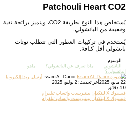
Patchouli Heart CO2
يُستخلص هذا النوع بطريقة CO2، ويتميز برائحة نقية
وخفيفة من الباتشولي.
يُستخدم في تركيبات العطور التي تتطلب نوتات
باتشولي أقل كثافة.
الوسوم
الباتشولي
ماذا تعرف عن الباتشولي؟
ماهو
الباتشولي؟
Issam Al_Daoor
أرسل بريدا إلكترونيا
22 مايو، 2025
آخر تحديث: 2 يوليو، 2025
0
4 دقائق
فيسبوك
‫X
لينكدإن
بينتيريست
واتساب
تيلقرام
فيسبوك
‫X
لينكدإن
بينتيريست
واتساب
تيلقرام