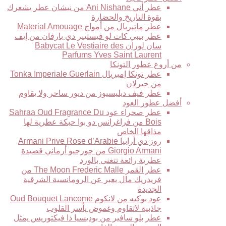
عطر أني Ani Nishane من نيشان عطر يشعرك
بقوة التاريخ والحضارة
عطر ماتيريال من أمواج Material Amouage
عطر بيبي كات لو فيستيير دي بارفان من إيف
سان لوران Babycat Le Vestiaire des
Parfums Yves Saint Laurent
من أروع عطور التونكا
عطر تونكا إمبريال Tonka Imperiale Guerlain
من جيرلان
عطر فيف ديليسيوز من ديور ساحر ولا يقاوم
أفضل عطور العود
عطر صحراء عود Sahraa Oud Fragrance Du
Bois من فراغرانس دو بوا حبكة عطرية لها
مذاقها الخاص
روز دي أرابيا Armani Prive Rose d’Arabie
Giorgio Armani من جورجيو أرماني قصيدة
عطرية رائعة تتغنى بالورد
عطر القمر The Moon Frederic Malle من
فريدريك مال يعبر عن الرومانسية الشرقية
الجديدة
عود بوكيه من لانكوم Oud Bouquet Lancome
جاذبية لاتقاوم وغموض يأسر القلوب
عطر بلو سافير من بوديسيا ذا فيكتوريس يمثل