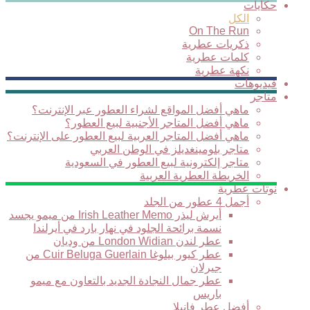
حكايات
الكل
On The Run
ذكريات عطرية
كلمات عطرية
نكهة عطرية
فيديوهات
متاجر
ماهي أفضل المواقع لشراء العطور عبر الإنترنت؟
ماهي أفضل المتاجر الأجنبية لبيع العطور؟
ماهي أفضل المتاجر العربية لبيع العطور على الإنترنت؟
متاجر بلومينغديلز في الوطن العربي
متاجر إلكترونية لبيع العطور في السعودية
الخريطة العطرية العربية
نوتات عطرية
أجمل 4 عطور من الجلد
أيرش ليذر Irish Leather Memo من ميمو يجسد
نسمة برائحة الجلود في نهار بارد في أيرلندا
عطر لندن London Widian من وديان
عطر كيور بيلوغا Cuir Beluga Guerlain من
جيرلان
عطر جمال النجادة الجديد بالتعاون مع ميمو
باريس
أفضل عطر فانيلا