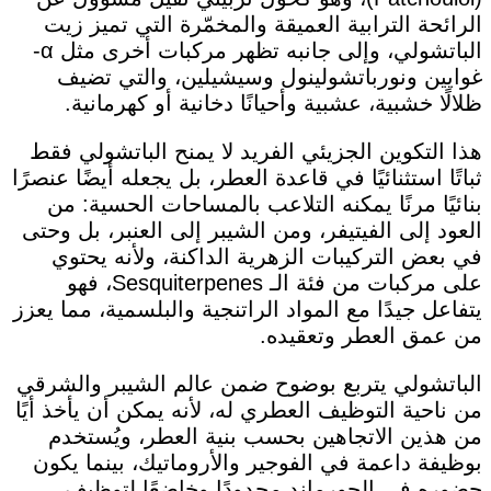
الرائحة الترابية العميقة والمخمّرة التي تميز زيت
الباتشولي، وإلى جانبه تظهر مركبات أخرى مثل α-
غوايين ونورباتشولينول وسيشيلين، والتي تضيف
ظلالًا خشبية، عشبية وأحيانًا دخانية أو كهرمانية.
هذا التكوين الجزيئي الفريد لا يمنح الباتشولي فقط
ثباتًا استثنائيًا في قاعدة العطر، بل يجعله أيضًا عنصرًا
بنائيًا مرنًا يمكنه التلاعب بالمساحات الحسية: من
العود إلى الفيتيفر، ومن الشيبر إلى العنبر، بل وحتى
في بعض التركيبات الزهرية الداكنة، ولأنه يحتوي
على مركبات من فئة الـ Sesquiterpenes، فهو
يتفاعل جيدًا مع المواد الراتنجية والبلسمية، مما يعزز
من عمق العطر وتعقيده.
الباتشولي يتربع بوضوح ضمن عالم الشيبر والشرقي
من ناحية التوظيف العطري له، لأنه يمكن أن يأخذ أيًا
من هذين الاتجاهين بحسب بنية العطر، ويُستخدم
بوظيفة داعمة في الفوجير والأروماتيك، بينما يكون
حضوره في الجورماند محدودًا وخاضعًا لتوظيف