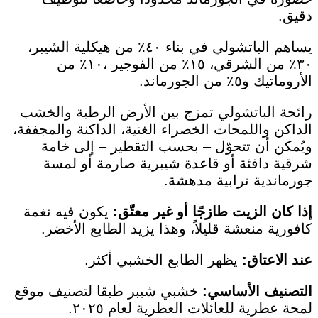
دقيق.
يساهم الباتشولي في بناء ٤٠٪ من هيكلية الشيبر،
٣٠٪ من الشرقي، ١٥٪ من الفوجير ،١٠٪ من
الأروماتيك و٥٪ من الجورماند.
رائحة الباتشولي تمزج بين الأرض الرطبة والخشب
الداكن واللمحات الخصراء الغنية، الداكنة والمجففة،
ويُمكن أن تتحوّل – بحسب التقطير – إلى خامة
شرقية دافئة أو قاعدة شيبرية صارمة أو لمسة
جورماندية ترابية مدهشة.
إذا كان الزيت طازجًا أو غير معتّق:
يكون فيه نغمة
كافورية منعشة قليلاً، وهذا يزيد الطابع الأخضر.
عند الاعتاق:
يظهر الطابع الخشبي أكثر.
التصنيف الأساسي:
خشبي شيبر طبقا لتصنيف موقع
لمحة عطرية للعائلات العطرية لعام ٢٠٢٥.