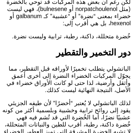
لكن رغم أن بعض هذه المركبات قد توحي بالخُضرة
(مثل norpatchoulenol أو bulnesene)، فهي ليست
خضراء بمعنى “نضرة” أو “عشبية” كـ galbanum أو
hexenol، بل هي أقرب إلى:
خُضرة متحللة، داكنة، رطبة، ترابية وليست نضرة.
دور التخمير والتقطير
الباتشولي يتطلب تخميرًا لأوراقه قبل التقطير، مما
يحوّل المركبات الخضراء النضرة إلى أخرى أعمق
وأثقل وأرضية، لذا حتى لو كانت الأوراق خضراء في
الأصل، النتيجة النهائية ليست كذلك.
لذلك الباتشولي لا يُعتبر “أخضرًا” لأن طيفه الجزيئي
يقود إلى روائح ترابية وخشبية وبلسمية أكثر من كونه
عشبيًا نضرًا، أما الخُضرة التي قد تُشم فيه فهي
خُضرة داكنة، رطبة، أقرب للطين والنباتات المتحللة،
لا تشبه الخضرة المشرقة التي تميز العطور الخضراء