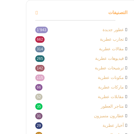
التصنيفات
عطور جديدة
1٬943
تجارب عطرية
662
مقالات عطرية
314
فيديوهات عطرية
265
ترشيحات عطرية
142
مكونات عطرية
115
ماركات عطرية
66
مقابلات عطرية
52
متاجر العطور
35
عطارون متميزون
31
أخبار عطرية
29