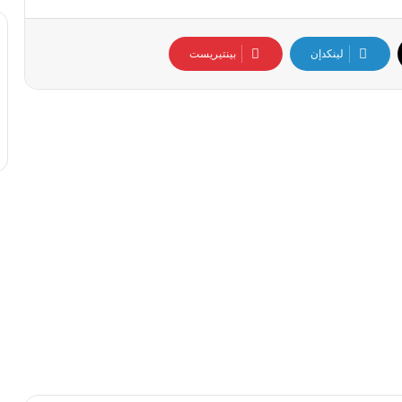
لينكدإن
بينتيريست