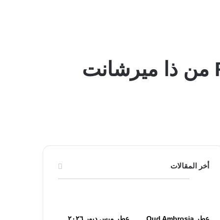
عطر Renaissance The Merchant Of Venice من ذا ميرشانت
أخر المقالات
عطر Oud Ambrosia
عطر ميس ديور ٢٠٢٦