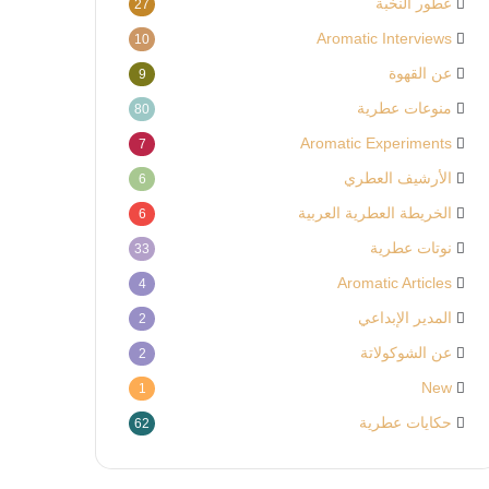
عطور النخبة
27
Aromatic Interviews
10
عن القهوة
9
منوعات عطرية
80
Aromatic Experiments
7
الأرشيف العطري
6
الخريطة العطرية العربية
6
نوتات عطرية
33
Aromatic Articles
4
المدير الإبداعي
2
عن الشوكولاتة
2
New
1
حكايات عطرية
62