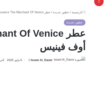
الرئيسية
/
عطور جديدة
/
عطر Renaissance The Merchant Of Venice من ذا ميرشانت أوف فينيس
عطور جديدة
أوف فينيس
أرسل
Issam Al_Daoor
6 مايو، 2026
آخر تحدي
بريدا
إلكترونيا