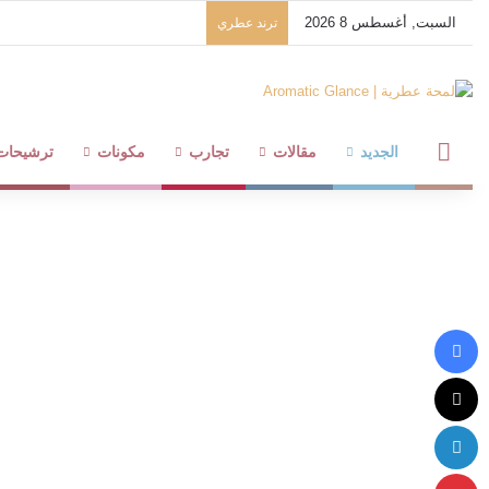
السبت, أغسطس 8 2026
ترند عطري
لمحة عطرية
الجديد
مقالات
تجارب
مكونات
ترشيحات
فيسبوك
‫X
لينكدإن
بينتيريست