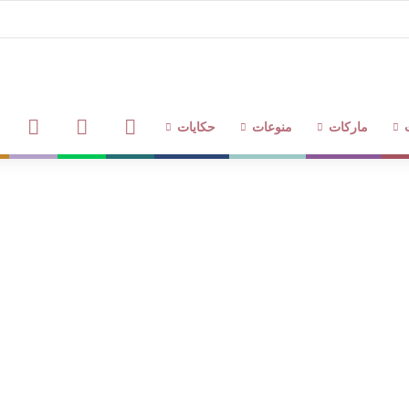
فيديوهات
متاجر
نوتات
ماركات
منوعات
حكايات