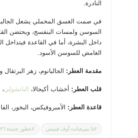
النادرة.
في صمت الغسق المخملي يشعل الجالبانو
السوسن ولمسات البنفسج، ويحتضن القلب
داخل البشرة، أما في القاعدة فيتداخل ا
الغامض للسوسن الأسود.
مقدمة
العطر:
الجالبانوم، زهر البرتقال و
قلب
العطر:
أخشاب أكيجالا،
الباتشولي
، 
قاعدة
العطر:
الأمبروفيكس، البخور، الفا
ذا ميرشانت أوف فينيس
عطور جديدة ٢٠٢٦