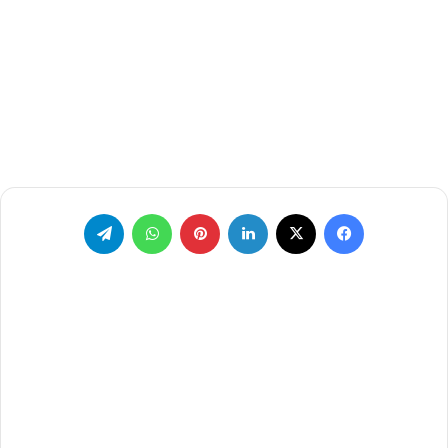
فيسبوك
‫X
لينكدإن
بينتيريست
واتساب
تيلقرام