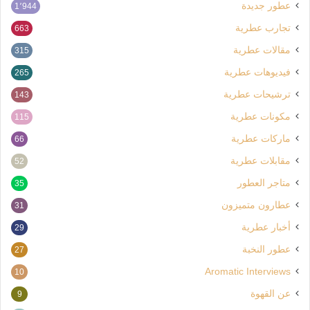
عطور جديدة
1٬944
تجارب عطرية
663
مقالات عطرية
315
فيديوهات عطرية
265
ترشيحات عطرية
143
مكونات عطرية
115
ماركات عطرية
66
مقابلات عطرية
52
متاجر العطور
35
عطارون متميزون
31
أخبار عطرية
29
عطور النخبة
27
Aromatic Interviews
10
عن القهوة
9