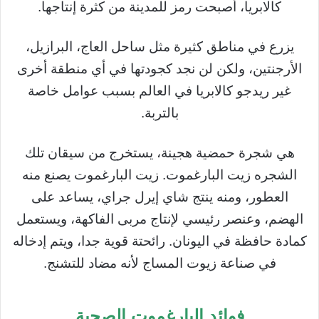
كالابريا، أصبحت رمز للمدينة من كثرة إنتاجها.
يزرع في مناطق كثيرة مثل ساحل العاج، البرازيل،
الأرجنتين، ولكن لن نجد كجودتها في أي منطقة أخرى
غير ريدجو كالابريا في العالم بسبب عوامل خاصة
بالتربة.
هي شجرة حمضية هجينة، يستخرج من سيقان تلك
الشجره زيت البارغموت. زيت البارغموت يصنع منه
العطور، ومنه ينتج شاي إيرل جراي، يساعد على
الهضم، وعنصر رئيسي لإنتاج مربى الفاكهة، ويستعمل
كمادة حافظة في اليونان. رائحتة قوية جدا، ويتم إدخاله
في صناعة زيوت المساج لأنه مضاد للتشنج.
فوائد البارغموت الصحية