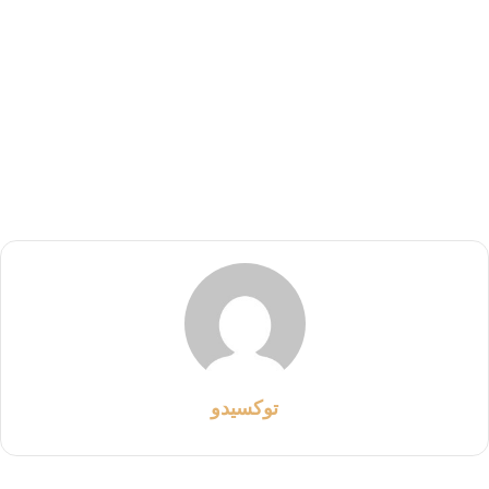
توكسيدو